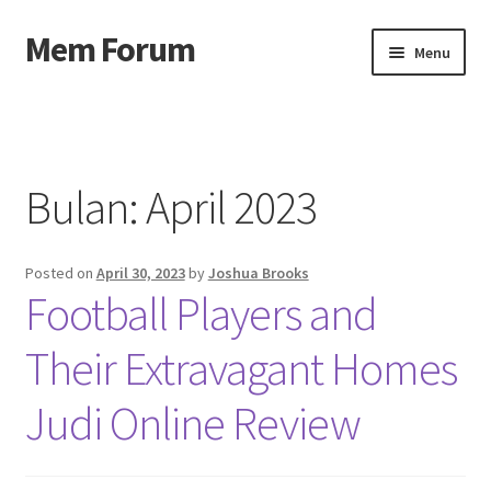
Mem Forum
Skip
Skip
Menu
to
to
navigation
content
Beranda
About us
Bulan:
April 2023
Contact us
Posted on
April 30, 2023
by
Joshua Brooks
Privacy Policy
Football Players and
Their Extravagant Homes
Judi Online Review