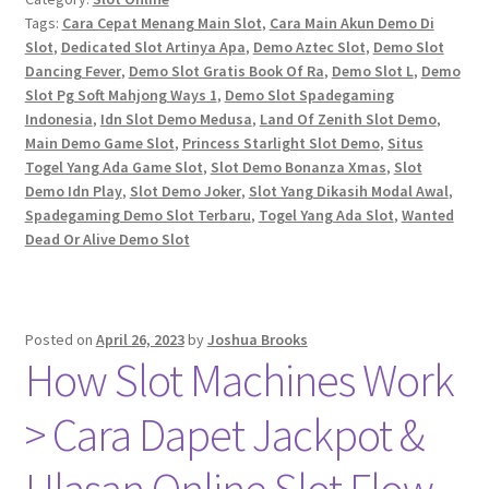
Tags:
Cara Cepat Menang Main Slot
,
Cara Main Akun Demo Di
Slot
,
Dedicated Slot Artinya Apa
,
Demo Aztec Slot
,
Demo Slot
Dancing Fever
,
Demo Slot Gratis Book Of Ra
,
Demo Slot L
,
Demo
Slot Pg Soft Mahjong Ways 1
,
Demo Slot Spadegaming
Indonesia
,
Idn Slot Demo Medusa
,
Land Of Zenith Slot Demo
,
Main Demo Game Slot
,
Princess Starlight Slot Demo
,
Situs
Togel Yang Ada Game Slot
,
Slot Demo Bonanza Xmas
,
Slot
Demo Idn Play
,
Slot Demo Joker
,
Slot Yang Dikasih Modal Awal
,
Spadegaming Demo Slot Terbaru
,
Togel Yang Ada Slot
,
Wanted
Dead Or Alive Demo Slot
Posted on
April 26, 2023
by
Joshua Brooks
How Slot Machines Work
> Cara Dapet Jackpot &
Ulasan Online Slot Flow