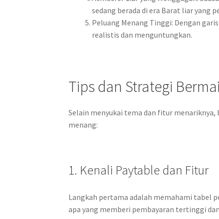
sedang berada di era Barat liar yang 
Peluang Menang Tinggi: Dengan garis
realistis dan menguntungkan.
Tips dan Strategi Berma
Selain menyukai tema dan fitur menariknya
menang:
1. Kenali Paytable dan Fitur
Langkah pertama adalah memahami tabel pem
apa yang memberi pembayaran tertinggi dan 