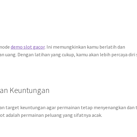
 mode
demo slot gacor
. Ini memungkinkan kamu berlatih dan
 uang. Dengan latihan yang cukup, kamu akan lebih percaya diri 
 dan Keuntungan
an target keuntungan agar permainan tetap menyenangkan dan 
lot adalah permainan peluang yang sifatnya acak.