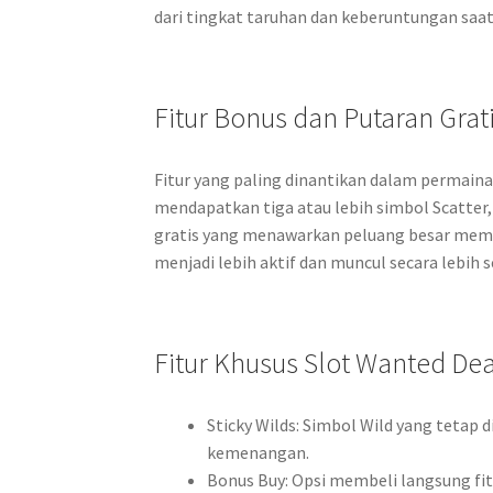
dari tingkat taruhan dan keberuntungan saat 
Fitur Bonus dan Putaran Grat
Fitur yang paling dinantikan dalam permaina
mendapatkan tiga atau lebih simbol Scatter
gratis yang menawarkan peluang besar memena
menjadi lebih aktif dan muncul secara lebih
Fitur Khusus Slot Wanted Dea
Sticky Wilds: Simbol Wild yang teta
kemenangan.
Bonus Buy: Opsi membeli langsung fi