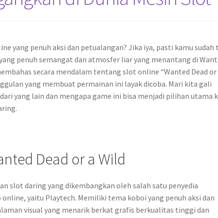
e yang penuh aksi dan petualangan? Jika iya, pasti kamu sudah 
 yang penuh semangat dan atmosfer liar yang menantang di Wan
n membahas secara mendalam tentang slot online “Wanted Dead or
unggulan yang membuat permainan ini layak dicoba. Mari kita gali
dari yang lain dan mengapa game ini bisa menjadi pilihan utama
aring.
anted Dead or a Wild
n slot daring yang dikembangkan oleh salah satu penyedia
 online, yaitu Playtech. Memiliki tema koboi yang penuh aksi dan
laman visual yang menarik berkat grafis berkualitas tinggi dan