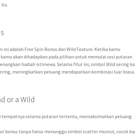
itu.
is
n ini adalah Free Spin Bonus dan Wild Feature. Ketika kamu
, kamu akan dihadapkan pada pilihan untuk memulai sesi putaran
ngkan hadiah istimewa. Selama fitur ini, simbol Wild sering ka
 sering, meningkatkan peluang mendapatkan kombinasi luar biasa.
d or a Wild
p di tempatnya selama putaran tertentu, memaksimalkan peluang
tur bonus tanpa harus menunggu simbol scatter muncul, cocok ba