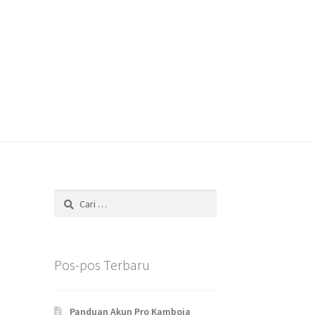
Cari
untuk:
Pos-pos Terbaru
Panduan Akun Pro Kamboja