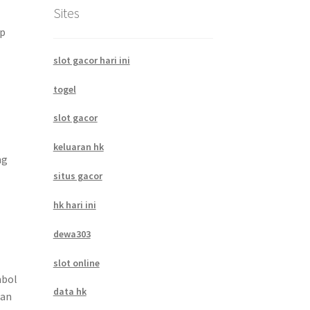
Sites
up
slot gacor hari ini
togel
slot gacor
keluaran hk
ng
situs gacor
hk hari ini
dewa303
slot online
mbol
data hk
han