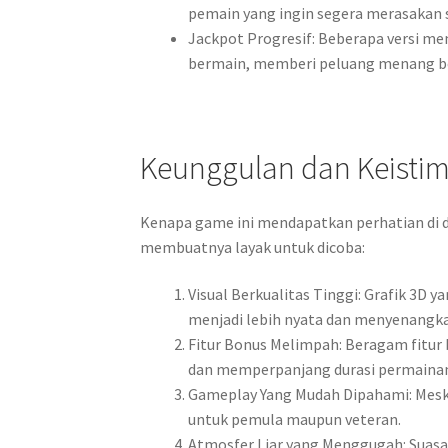
pemain yang ingin segera merasakan 
Jackpot Progresif: Beberapa versi me
bermain, memberi peluang menang b
Keunggulan dan Keistim
Kenapa game ini mendapatkan perhatian di d
membuatnya layak untuk dicoba:
Visual Berkualitas Tinggi: Grafik 3
menjadi lebih nyata dan menyenangk
Fitur Bonus Melimpah: Beragam fit
dan memperpanjang durasi permaina
Gameplay Yang Mudah Dipahami: Meski
untuk pemula maupun veteran.
Atmosfer Liar yang Menggugah: Suas