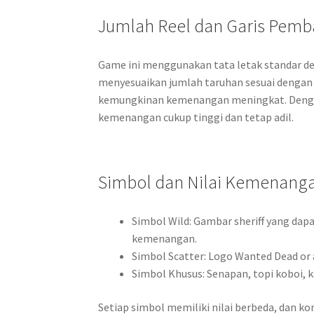
Jumlah Reel dan Garis Pemb
Game ini menggunakan tata letak standar de
menyesuaikan jumlah taruhan sesuai dengan 
kemungkinan kemenangan meningkat. Dengan
kemenangan cukup tinggi dan tetap adil.
Simbol dan Nilai Kemenang
Simbol Wild: Gambar sheriff yang da
kemenangan.
Simbol Scatter: Logo Wanted Dead or 
Simbol Khusus: Senapan, topi koboi, 
Setiap simbol memiliki nilai berbeda, dan 