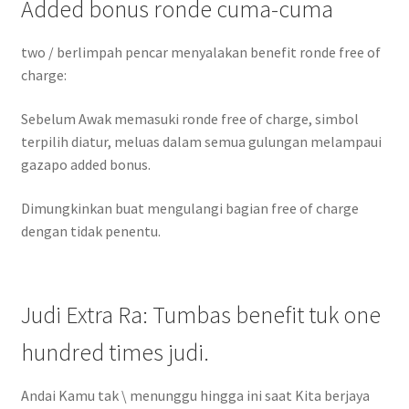
Added bonus ronde cuma-cuma
two / berlimpah pencar menyalakan benefit ronde free of
charge:
Sebelum Awak memasuki ronde free of charge, simbol
terpilih diatur, meluas dalam semua gulungan melampaui
gazapo added bonus.
Dimungkinkan buat mengulangi bagian free of charge
dengan tidak penentu.
Judi Extra Ra: Tumbas benefit tuk one
hundred times judi.
Andai Kamu tak \ menunggu hingga ini saat Kita berjaya