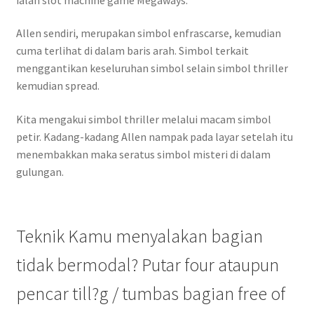
Allen sendiri, merupakan simbol enfrascarse, kemudian
cuma terlihat di dalam baris arah. Simbol terkait
menggantikan keseluruhan simbol selain simbol thriller
kemudian spread.
Kita mengakui simbol thriller melalui macam simbol
petir. Kadang-kadang Allen nampak pada layar setelah itu
menembakkan maka seratus simbol misteri di dalam
gulungan.
Teknik Kamu menyalakan bagian
tidak bermodal? Putar four ataupun
pencar till?g / tumbas bagian free of