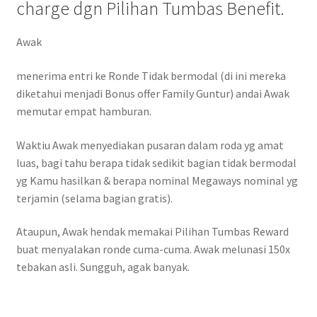
charge dgn Pilihan Tumbas Benefit.
Awak
menerima entri ke Ronde Tidak bermodal (di ini mereka
diketahui menjadi Bonus offer Family Guntur) andai Awak
memutar empat hamburan.
Waktiu Awak menyediakan pusaran dalam roda yg amat
luas, bagi tahu berapa tidak sedikit bagian tidak bermodal
yg Kamu hasilkan & berapa nominal Megaways nominal yg
terjamin (selama bagian gratis).
Ataupun, Awak hendak memakai Pilihan Tumbas Reward
buat menyalakan ronde cuma-cuma. Awak melunasi 150x
tebakan asli. Sungguh, agak banyak.