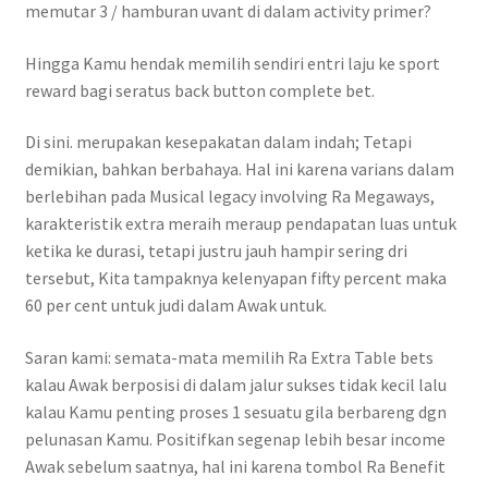
memutar 3 / hamburan uvant di dalam activity primer?
Hingga Kamu hendak memilih sendiri entri laju ke sport
reward bagi seratus back button complete bet.
Di sini. merupakan kesepakatan dalam indah; Tetapi
demikian, bahkan berbahaya. Hal ini karena varians dalam
berlebihan pada Musical legacy involving Ra Megaways,
karakteristik extra meraih meraup pendapatan luas untuk
ketika ke durasi, tetapi justru jauh hampir sering dri
tersebut, Kita tampaknya kelenyapan fifty percent maka
60 per cent untuk judi dalam Awak untuk.
Saran kami: semata-mata memilih Ra Extra Table bets
kalau Awak berposisi di dalam jalur sukses tidak kecil lalu
kalau Kamu penting proses 1 sesuatu gila berbareng dgn
pelunasan Kamu. Positifkan segenap lebih besar income
Awak sebelum saatnya, hal ini karena tombol Ra Benefit