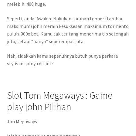
melebihi 400 huge.
Seperti, andai Awak melakukan taruhan tenner (taruhan
maksimum) john meraih kesuksesan maksimum tormento
puluh. 000x bet, Kamu tak tentang menerima tip setengah
juta, tetapi “hanya” seperempat juta.
Nah, tidakkah kamu sepenuhnya butuh punya perkara
stylis misalnya di sini.?
Slot Tom Megaways : Game
play john Pilihan
Jim Megaways
ialah slot machine game Megaways.