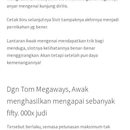
anyar mengenai kunjung dirilis.
Cetak biru selanjutnya Slot tampaknya akhirnya menjadi
pernikahan yg bener.
Lantaran Awak mengenai mendapatkan trik bagi
menduga, slotnya kelihatannya benar-benar
menggirangkan. Akan tetapi setelah pun daya
kemenangannya!
Dgn Tom Megaways, Awak
menghasilkan mengapai sebanyak
fifty. 000x judi
Tersebut berlaku, semasa pelunasan maksimum tak