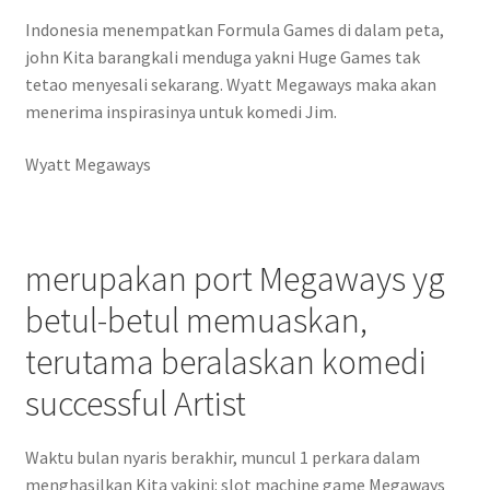
Indonesia menempatkan Formula Games di dalam peta,
john Kita barangkali menduga yakni Huge Games tak
tetao menyesali sekarang. Wyatt Megaways maka akan
menerima inspirasinya untuk komedi Jim.
Wyatt Megaways
merupakan port Megaways yg
betul-betul memuaskan,
terutama beralaskan komedi
successful Artist
Waktu bulan nyaris berakhir, muncul 1 perkara dalam
menghasilkan Kita yakini: slot machine game Megaways