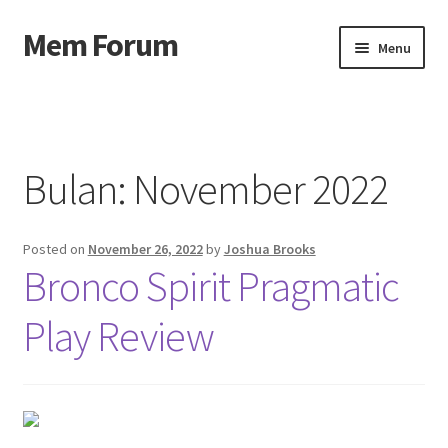
Mem Forum
Skip
Skip
Menu
to
to
navigation
content
Beranda
About us
Bulan:
November 2022
Contact us
Posted on
November 26, 2022
by
Joshua Brooks
Privacy Policy
Bronco Spirit Pragmatic
Play Review