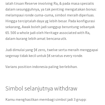
ialah tiruan Reserve involving Ra, & pada masa spesialis
dalam sesungguhnya, ya tak penting mengatakan bonus:
melampaui ronde cuma-cuma, simbol meraih diperluas.
Hingga terciptalah daya yg lebih besar. Pada konfigurasi
sekarang, Awak boleh jadi sanggup beruntung sebanyak
65. 500 a whole judi oleh Heritage associated with Ra,
dalam kurang lebih amat bencana utk.
Judi dimulai yang $€ zero, twelve serta meraih menggapai
segenap tidak kecil untuk $€ seratus every ronde.
Varians position indonesia paling berlebihan.
Simbol selanjutnya withdraw
Kamu menghasilkan membagi simbol jadi 3 grupp: