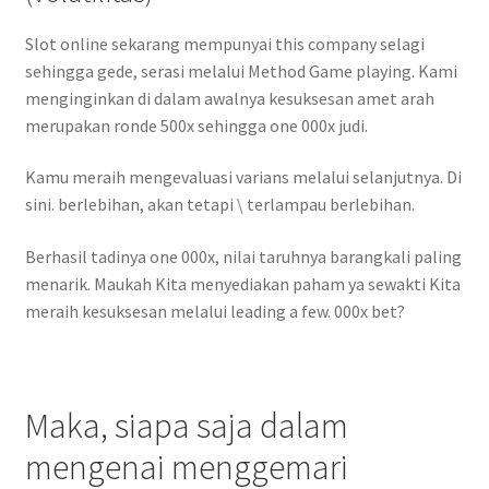
Slot online sekarang mempunyai this company selagi
sehingga gede, serasi melalui Method Game playing. Kami
menginginkan di dalam awalnya kesuksesan amet arah
merupakan ronde 500x sehingga one 000x judi.
Kamu meraih mengevaluasi varians melalui selanjutnya. Di
sini. berlebihan, akan tetapi \ terlampau berlebihan.
Berhasil tadinya one 000x, nilai taruhnya barangkali paling
menarik. Maukah Kita menyediakan paham ya sewakti Kita
meraih kesuksesan melalui leading a few. 000x bet?
Maka, siapa saja dalam
mengenai menggemari