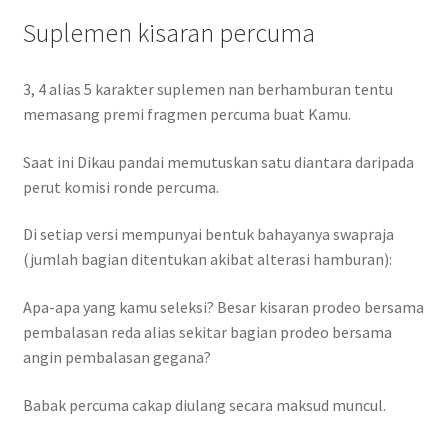
Suplemen kisaran percuma
3, 4 alias 5 karakter suplemen nan berhamburan tentu
memasang premi fragmen percuma buat Kamu.
Saat ini Dikau pandai memutuskan satu diantara daripada
perut komisi ronde percuma.
Di setiap versi mempunyai bentuk bahayanya swapraja
(jumlah bagian ditentukan akibat alterasi hamburan):
Apa-apa yang kamu seleksi? Besar kisaran prodeo bersama
pembalasan reda alias sekitar bagian prodeo bersama
angin pembalasan gegana?
Babak percuma cakap diulang secara maksud muncul.