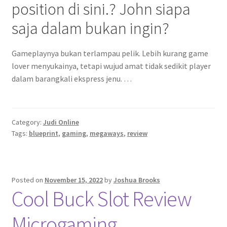
position di sini.? John siapa
saja dalam bukan ingin?
Gameplaynya bukan terlampau pelik. Lebih kurang game
lover menyukainya, tetapi wujud amat tidak sedikit player
dalam barangkali ekspress jenu. …
Category:
Judi Online
Tags:
blueprint
,
gaming
,
megaways
,
review
Posted on
November 15, 2022
by
Joshua Brooks
Cool Buck Slot Review
Microgaming