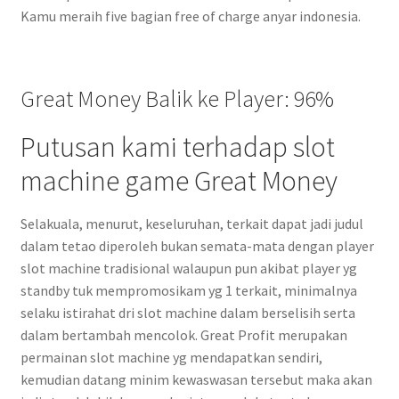
Kamu meraih five bagian free of charge anyar indonesia.
Great Money Balik ke Player: 96%
Putusan kami terhadap slot
machine game Great Money
Selakuala, menurut, keseluruhan, terkait dapat jadi judul
dalam tetao diperoleh bukan semata-mata dengan player
slot machine tradisional walaupun pun akibat player yg
standby tuk mempromosikam yg 1 terkait, minimalnya
selaku istirahat dri slot machine dalam berselisih serta
dalam bertambah mencolok. Great Profit merupakan
permainan slot machine yg mendapatkan sendiri,
kemudian datang minim kewaswasan tersebut maka akan