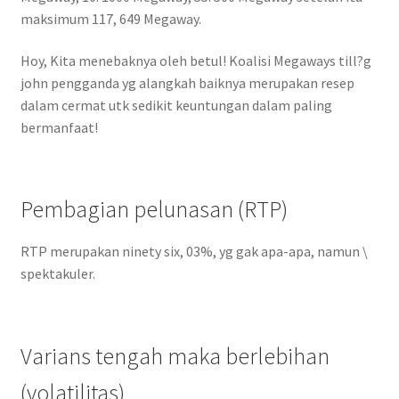
maksimum 117, 649 Megaway.
Hoy, Kita menebaknya oleh betul! Koalisi Megaways till?g
john pengganda yg alangkah baiknya merupakan resep
dalam cermat utk sedikit keuntungan dalam paling
bermanfaat!
Pembagian pelunasan (RTP)
RTP merupakan ninety six, 03%, yg gak apa-apa, namun \
spektakuler.
Varians tengah maka berlebihan
(volatilitas)