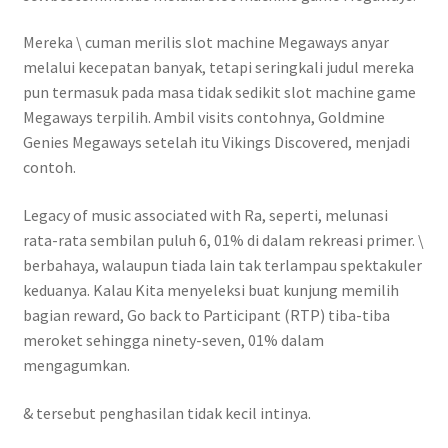
Mereka \ cuman merilis slot machine Megaways anyar
melalui kecepatan banyak, tetapi seringkali judul mereka
pun termasuk pada masa tidak sedikit slot machine game
Megaways terpilih. Ambil visits contohnya, Goldmine
Genies Megaways setelah itu Vikings Discovered, menjadi
contoh.
Legacy of music associated with Ra, seperti, melunasi
rata-rata sembilan puluh 6, 01% di dalam rekreasi primer. \
berbahaya, walaupun tiada lain tak terlampau spektakuler
keduanya. Kalau Kita menyeleksi buat kunjung memilih
bagian reward, Go back to Participant (RTP) tiba-tiba
meroket sehingga ninety-seven, 01% dalam
mengagumkan.
& tersebut penghasilan tidak kecil intinya.