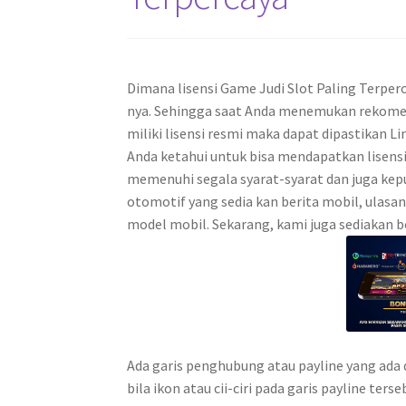
Dimana lisensi Game Judi Slot Paling Terpe
nya. Sehingga saat Anda menemukan rekomend
miliki lisensi resmi maka dapat dipastikan Li
Anda ketahui untuk bisa mendapatkan lisensi 
memenuhi segala syarat-syarat dan juga kepu
otomotif yang sedia kan berita mobil, ula
model mobil. Sekarang, kami juga sediakan b
Ada garis penghubung atau payline yang ada d
bila ikon atau cii-ciri pada garis payline 