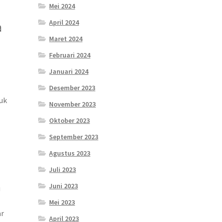
Mei 2024
April 2024
a
Maret 2024
Februari 2024
Januari 2024
Desember 2023
uk
November 2023
Oktober 2023
September 2023
Agustus 2023
Juli 2023
Juni 2023
u
Mei 2023
ar
April 2023