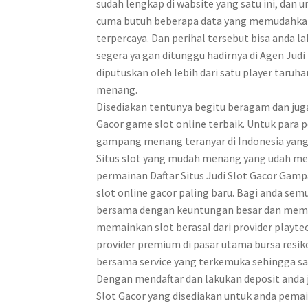
sudah lengkap di wabsite yang satu ini, dan 
cuma butuh beberapa data yang memudahkan ka
terpercaya. Dan perihal tersebut bisa anda la
segera ya gan ditunggu hadirnya di Agen Jud
diputuskan oleh lebih dari satu player taruh
menang.
Disediakan tentunya begitu beragam dan jug
Gacor game slot online terbaik. Untuk para p
gampang menang teranyar di Indonesia yang
Situs slot yang mudah menang yang udah menja
permainan Daftar Situs Judi Slot Gacor Gamp
slot online gacor paling baru. Bagi anda sem
bersama dengan keuntungan besar dan memuas
memainkan slot berasal dari provider playtech
provider premium di pasar utama bursa resi
bersama service yang terkemuka sehingga sa
Dengan mendaftar dan lakukan deposit anda
Slot Gacor yang disediakan untuk anda pemai