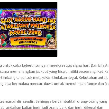
a untuk coba keberuntungan mereka setiap siang hari. Dan bila A
uma memenangkan jackpot yang bisa dimiliki seseorang. Ketika
ertimbangkan untuk melakukan tindakan ilegal. Kebutuhan untuk
ang bisa bermakna mencuri duwit untuk memulihkan fannie dan fr
 keamanan diri sendiri. Sehingga bertambahlah orang-orang yang
i andaikan kalian ingin jadi orang baik, dan ingin dikenal dan