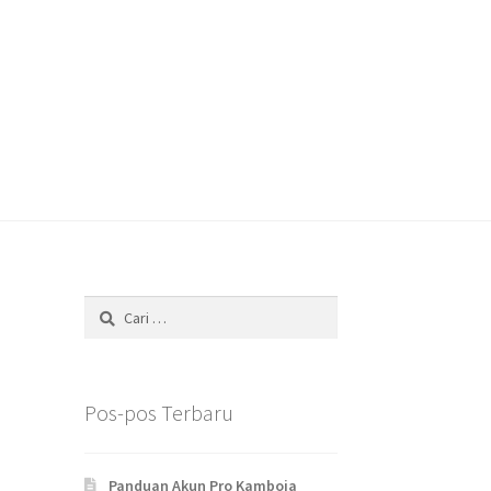
Cari
untuk:
Pos-pos Terbaru
Panduan Akun Pro Kamboja