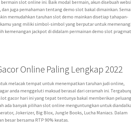
 bermain slot online ini. Baik modal bermain, akun disebuah webs
il, dan juga pemahaman tentang demo slot bakal dimainkan. Sema
akin memudahkan taruhan slot demo mainkan disetiap tahapan-
gi kamu yang miliki simbol-simbol yang berputar untuk memenan
aih kemenangan jackpot di didalam permainan demo slot pragmat
Gacor Online Paling Lengkap 2022
 untuk melacak tempat untuk menempatkan taruhan judi online,
gar anda menggeluti maksud berasal dari ceramah ini. Tergabun
slot gacor hari ini yang tepat tentunya bakal memberikan peluan
ah ada banyak pilihan slot online menguntungkan untuk diandalk
inerator, Jokerizer, Big Blox, Jungle Books, Lucha Maniacs. Dalam
an besar bersama RTP 90% keatas.