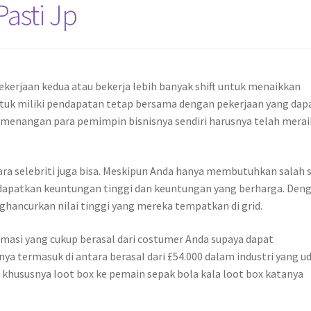
asti Jp
erjaan kedua atau bekerja lebih banyak shift untuk menaikkan
tuk miliki pendapatan tetap bersama dengan pekerjaan yang dap
emenangan para pemimpin bisnisnya sendiri harusnya telah merai
tara selebriti juga bisa. Meskipun Anda hanya membutuhkan salah 
 dapatkan keuntungan tinggi dan keuntungan yang berharga. Den
ghancurkan nilai tinggi yang mereka tempatkan di grid.
masi yang cukup berasal dari costumer Anda supaya dapat
a termasuk di antara berasal dari £54.000 dalam industri yang u
 khususnya loot box ke pemain sepak bola kala loot box katanya