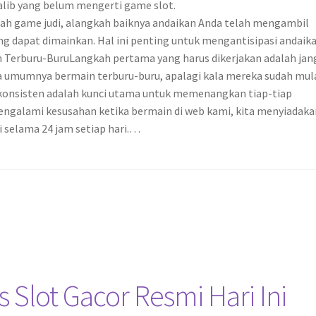
lib yang belum mengerti game slot.
ah game judi, alangkah baiknya andaikan Anda telah mengambil
g dapat dimainkan. Hal ini penting untuk mengantisipasi andaik
 Terburu-BuruLangkah pertama yang harus dikerjakan adalah jan
a umumnya bermain terburu-buru, apalagi kala mereka sudah mul
onsisten adalah kunci utama untuk memenangkan tiap-tiap
mengalami kesusahan ketika bermain di web kami, kita menyiadaka
 selama 24 jam setiap hari.…
 Slot Gacor Resmi Hari Ini