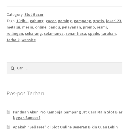
Category:
Slot Gacor
Tags:
10ribu
,
gabung
,
gacor
,
gaming
,
gampang
,
gratis
,
joker123
,
melalui
,
mesin
,
online
,
pandu
,
pelayanan
,
promo
,
resmi
,
rollingan
,
sekarang
,
selamanya
,
senantiasa
,
spade
,
taruhan
,
terbaik
,
website
Cari
untuk:
Pos-pos Terbaru
Panduan Akun Pro Kamboja Gampang JP: Cara Main Slot Biar
Nggak Boncos?
Apakah “Beli Free” di Slot Online Beneran Bikin Cuan Lebih