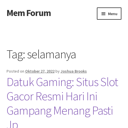
Mem Forum
Skip
Skip
Menu
to
to
navigation
content
Beranda
About us
Tag:
selamanya
Contact us
Posted on
Oktober 27, 2022
by
Joshua Brooks
Privacy Policy
Datuk Gaming: Situs Slot
Gacor Resmi Hari Ini
Gampang Menang Pasti
Jp