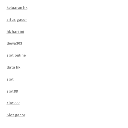
keluaran hk
situs gacor
hk hari ini
dewa303
slot online
data hk
slot
slot88
slot777
Slot gacor