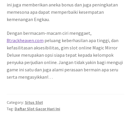
ini juga memberikan aneka bonus dan juga peningkatan
memesona apa dapat memperbaiki kesempatan
kemenangan Engkau.
Dengan bermacam-macam ciri menggaet,
8trackheaven.com
peluang keberhasilan apa tinggi, dan
kefasilitasan aksesibilitas, gim slot online Magic Mirror
Deluxe merupakan opsi siapa tepat kepada kelompok
penyuka perjudian online. Jangan tidak yakin bagi menguji
game ini satu dan juga alami perasaan bermain apa seru
serta mengasyikkan!…
Category:
Situs Slot
Tag:
Daftar Slot Gacor Hari Ini