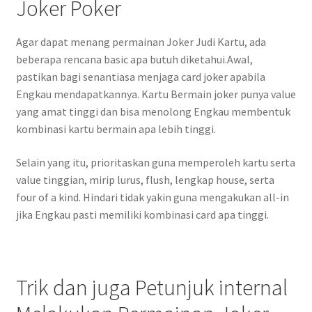
Joker Poker
Agar dapat menang permainan Joker Judi Kartu, ada
beberapa rencana basic apa butuh diketahui.Awal,
pastikan bagi senantiasa menjaga card joker apabila
Engkau mendapatkannya. Kartu Bermain joker punya value
yang amat tinggi dan bisa menolong Engkau membentuk
kombinasi kartu bermain apa lebih tinggi.
Selain yang itu, prioritaskan guna memperoleh kartu serta
value tinggian, mirip lurus, flush, lengkap house, serta
four of a kind. Hindari tidak yakin guna mengakukan all-in
jika Engkau pasti memiliki kombinasi card apa tinggi.
Trik dan juga Petunjuk internal