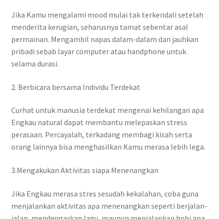
Jika Kamu mengalami mood mulai tak terkendali setelah
menderita kerugian, seharusnya tamat sebentar asal
permainan. Mengambil napas dalam-dalam dan jauhkan
pribadi sebab layar computer atau handphone untuk
selama durasi.
2. Berbicara bersama Individu Terdekat
Curhat untuk manusia terdekat mengenai kehilangan apa
Engkau natural dapat membantu melepaskan stress
perasaan. Percayalah, terkadang membagi kisah serta
orang lainnya bisa menghasilkan Kamu merasa lebih lega.
3.Mengakukan Aktivitas siapa Menenangkan
Jika Engkau merasa stres sesudah kekalahan, coba guna
menjalankan aktivitas apa menenangkan seperti berjalan-
jalan, mendengarkan lagu, maupun menjalankan hobi apa