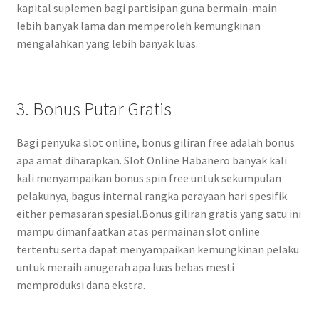
kapital suplemen bagi partisipan guna bermain-main
lebih banyak lama dan memperoleh kemungkinan
mengalahkan yang lebih banyak luas.
3. Bonus Putar Gratis
Bagi penyuka slot online, bonus giliran free adalah bonus
apa amat diharapkan. Slot Online Habanero banyak kali
kali menyampaikan bonus spin free untuk sekumpulan
pelakunya, bagus internal rangka perayaan hari spesifik
either pemasaran spesial.Bonus giliran gratis yang satu ini
mampu dimanfaatkan atas permainan slot online
tertentu serta dapat menyampaikan kemungkinan pelaku
untuk meraih anugerah apa luas bebas mesti
memproduksi dana ekstra.