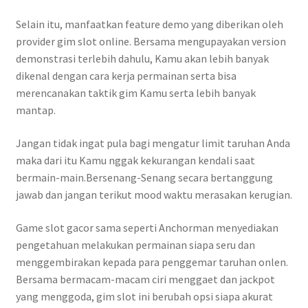
Selain itu, manfaatkan feature demo yang diberikan oleh
provider gim slot online. Bersama mengupayakan version
demonstrasi terlebih dahulu, Kamu akan lebih banyak
dikenal dengan cara kerja permainan serta bisa
merencanakan taktik gim Kamu serta lebih banyak
mantap.
Jangan tidak ingat pula bagi mengatur limit taruhan Anda
maka dari itu Kamu nggak kekurangan kendali saat
bermain-main.Bersenang-Senang secara bertanggung
jawab dan jangan terikut mood waktu merasakan kerugian.
Game slot gacor sama seperti Anchorman menyediakan
pengetahuan melakukan permainan siapa seru dan
menggembirakan kepada para penggemar taruhan onlen.
Bersama bermacam-macam ciri menggaet dan jackpot
yang menggoda, gim slot ini berubah opsi siapa akurat