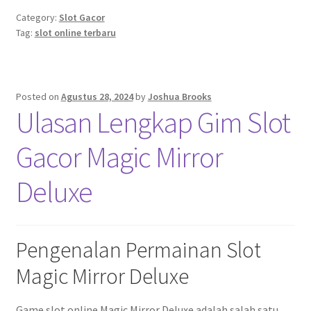
Category:
Slot Gacor
Tag:
slot online terbaru
Posted on
Agustus 28, 2024
by
Joshua Brooks
Ulasan Lengkap Gim Slot
Gacor Magic Mirror
Deluxe
Pengenalan Permainan Slot
Magic Mirror Deluxe
Game slot online Magic Mirror Deluxe adalah salah satu