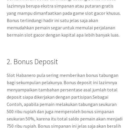
lazimnya berupa ekstra simpanan atau putaran gratis
yang mampu dimanfaatkan pada game slot gacor khusus.
Bonus terlindungi hadir ini satu jelas saja akan
memudahkan pemain segar untuk memulai perjalanan
bermain slot gacor dengan kapital apa lebih banyak luas.
2. Bonus Deposit
Slot Habanero pula sering memberikan bonus tabungan
bagi sekumpulan pelakunya. Bonus deposit ini lazimnya
menyampaikan tambahan persentase asal jumlah total
deposit siapa dikerjakan dengan partisipan.Sebagai
Contoh, apabila pemain melakukan tabungan seukuran
500 ribu rupiah dan juga memperoleh bonus simpanan
seukuran 50%, karena itu total saldo pemain akan menjadi
750 ribu rupiah. Bonus simpanan ini jelas saja akan beralih