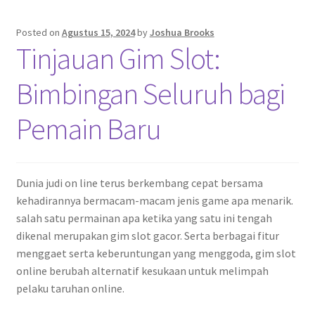
Posted on
Agustus 15, 2024
by
Joshua Brooks
Tinjauan Gim Slot:
Bimbingan Seluruh bagi
Pemain Baru
Dunia judi on line terus berkembang cepat bersama
kehadirannya bermacam-macam jenis game apa menarik.
salah satu permainan apa ketika yang satu ini tengah
dikenal merupakan gim slot gacor. Serta berbagai fitur
menggaet serta keberuntungan yang menggoda, gim slot
online berubah alternatif kesukaan untuk melimpah
pelaku taruhan online.