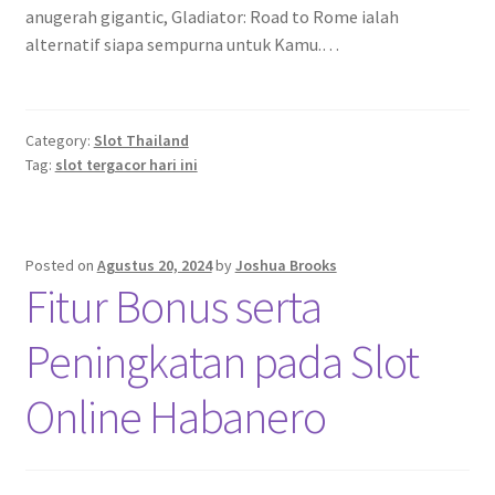
anugerah gigantic, Gladiator: Road to Rome ialah
alternatif siapa sempurna untuk Kamu.…
Category:
Slot Thailand
Tag:
slot tergacor hari ini
Posted on
Agustus 20, 2024
by
Joshua Brooks
Fitur Bonus serta
Peningkatan pada Slot
Online Habanero