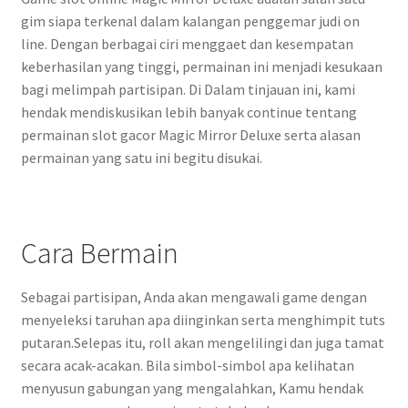
gim siapa terkenal dalam kalangan penggemar judi on
line. Dengan berbagai ciri menggaet dan kesempatan
keberhasilan yang tinggi, permainan ini menjadi kesukaan
bagi melimpah partisipan. Di Dalam tinjauan ini, kami
hendak mendiskusikan lebih banyak continue tentang
permainan slot gacor Magic Mirror Deluxe serta alasan
permainan yang satu ini begitu disukai.
Cara Bermain
Sebagai partisipan, Anda akan mengawali game dengan
menyeleksi taruhan apa diinginkan serta menghimpit tuts
putaran.Selepas itu, roll akan mengelilingi dan juga tamat
secara acak-acakan. Bila simbol-simbol apa kelihatan
menyusun gabungan yang mengalahkan, Kamu hendak