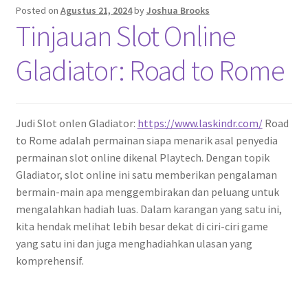
Posted on
Agustus 21, 2024
by
Joshua Brooks
Tinjauan Slot Online
Gladiator: Road to Rome
Judi Slot onlen Gladiator:
https://www.laskindr.com/
Road
to Rome adalah permainan siapa menarik asal penyedia
permainan slot online dikenal Playtech. Dengan topik
Gladiator, slot online ini satu memberikan pengalaman
bermain-main apa menggembirakan dan peluang untuk
mengalahkan hadiah luas. Dalam karangan yang satu ini,
kita hendak melihat lebih besar dekat di ciri-ciri game
yang satu ini dan juga menghadiahkan ulasan yang
komprehensif.