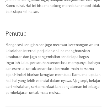
Kamu sukai. Hal ini bisa menolong meredakan mood tidak
baik siapa kelihatan.
Penutup
Mengatasi kerugian dan juga merawat ketenangan waktu
kekalahan internal perjudian on line mengharuskan
kesabaran dan juga pengendalian sendiri apa bagus.
Ingatlah kalau pertaruhan senantiasa mempunyai bahaya
dan esensial untuk senantiasa bermain-main bersama
bijak.Hindari biarkan kerugian membuat Kamu melupakan
hal-hal yang lebih esensial dalam nyawa. Ajeg sepi, belajar
dari kekalahan, serta manfaatkan pengalaman ini sebagai
pembelajaran untuk masa muka.…