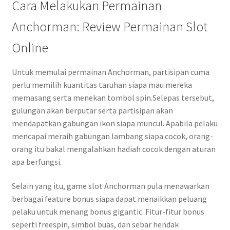
Cara Melakukan Permainan
Anchorman: Review Permainan Slot
Online
Untuk memulai permainan Anchorman, partisipan cuma
perlu memilih kuantitas taruhan siapa mau mereka
memasang serta menekan tombol spin.Selepas tersebut,
gulungan akan berputar serta partisipan akan
mendapatkan gabungan ikon siapa muncul. Apabila pelaku
mencapai meraih gabungan lambang siapa cocok, orang-
orang itu bakal mengalahkan hadiah cocok dengan aturan
apa berfungsi.
Selain yang itu, game slot Anchorman pula menawarkan
berbagai feature bonus siapa dapat menaikkan peluang
pelaku untuk menang bonus gigantic. Fitur-fitur bonus
seperti freespin, simbol buas, dan sebar hendak