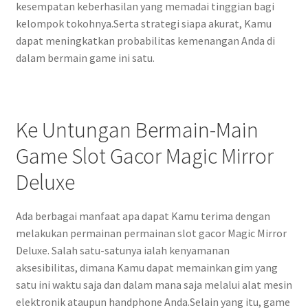
kesempatan keberhasilan yang memadai tinggian bagi
kelompok tokohnya.Serta strategi siapa akurat, Kamu
dapat meningkatkan probabilitas kemenangan Anda di
dalam bermain game ini satu.
Ke Untungan Bermain-Main
Game Slot Gacor Magic Mirror
Deluxe
Ada berbagai manfaat apa dapat Kamu terima dengan
melakukan permainan permainan slot gacor Magic Mirror
Deluxe. Salah satu-satunya ialah kenyamanan
aksesibilitas, dimana Kamu dapat memainkan gim yang
satu ini waktu saja dan dalam mana saja melalui alat mesin
elektronik ataupun handphone Anda.Selain yang itu, game