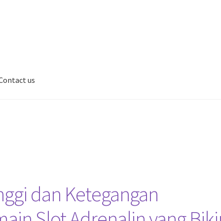
Contact us
nggi dan Ketegangan
ain Slot Adrenalin yang Biki