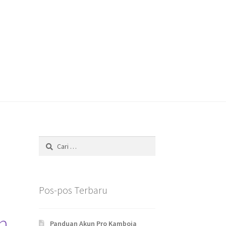
Cari
untuk:
Pos-pos Terbaru
n
Panduan Akun Pro Kamboja