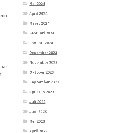
Mei 2024
April 2024
ain.
Maret 2024
Februari 2024
Januari 2024
Desember 2023
November 2023
mpai
Oktober 2023
n
September 2023
Agustus 2023
Juli 2023
Juni 2023
Mei 2023
April 2023