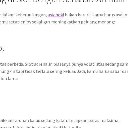
ndalkan keberuntungan,
asiahoki
bukan berarti kamu harus asal m
kamu tetap enjoy sekaligus meningkatkan peluang menang:
ot
itas berbeda. Slot adrenalin biasanya punya volatilitas sedang sa
gkin tapi tidak terlalu sering keluar. Jadi, kamu harus sabar da
ebih lama.
aikkan taruhan kalau sedang kalah. Tetapkan batas maksimal
in, lalu disiplinlah mengikuti batas itu.