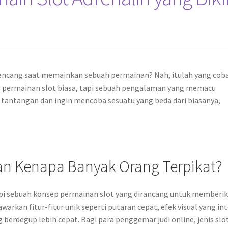
encang saat memainkan sebuah permainan? Nah, itulah yang cob
ar permainan slot biasa, tapi sebuah pengalaman yang memacu
 tantangan dan ingin mencoba sesuatu yang beda dari biasanya,
dan Kenapa Banyak Orang Terpikat?
pi sebuah konsep permainan slot yang dirancang untuk memberi
arkan fitur-fitur unik seperti putaran cepat, efek visual yang int
erdegup lebih cepat. Bagi para penggemar judi online, jenis slot