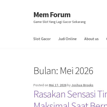
Mem Forum
Skip
Skip
to
to
Game Slot Yang Lagi Gacor Sekarang
navigation
content
Slot Gacor
Judi Online
About us
Beranda
About us
Contact us
Privacy Policy
Bulan:
Mei 2026
Posted on
Mei 17, 2026
by
Joshua Brooks
Rasakan Sensasi Ti
Maksimal Saat Berm