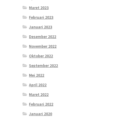
Maret 2023
Februari 2023
Januari 2023
Desember 2022
November 2022
Oktober 2022
September 2022
Mei 2022
April 2022
Maret 2022
Februari 2022
Januari 2020