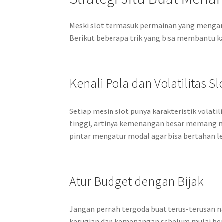
Meski slot termasuk permainan yang menga
Berikut beberapa trik yang bisa membantu 
Kenali Pola dan Volatilitas Sl
Setiap mesin slot punya karakteristik volatil
tinggi, artinya kemenangan besar memang mun
pintar mengatur modal agar bisa bertahan l
Atur Budget dengan Bijak
Jangan pernah tergoda buat terus-terusan n
kerugian dan kemenangan sebelum mulai berma