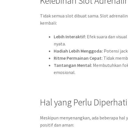
Kelebihan Slot Adrenali
Tidak semua slot dibuat sama. Slot adrenali
kembali:
Lebih Interaktif:
Efek suara dan visua
nyata.
Hadiah Lebih Menggoda:
Potensi jack
Ritme Permainan Cepat:
Tidak membo
Tantangan Mental:
Membutuhkan fokus
emosional.
Hal yang Perlu Diperhat
Meskipun menyenangkan, ada beberapa hal y
positif dan aman: