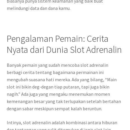
biasanya punya sistem keamanan yang baik buat
melindungi data dan dana kamu.
Pengalaman Pemain: Cerita
Nyata dari Dunia Slot Adrenalin
Banyak pemain yang sudah mencoba slot adrenalin
berbagi cerita tentang bagaimana permainan ini
mengubah suasana hati mereka. Ada yang bilang, “Main
slot ini bikin deg-degan tiap putaran, tapi juga bikin
nagih.” Ada juga yang mengaku menemukan momen
kemenangan besar yang tak terlupakan setelah bertahan
dengan sabar meskipun sempat kalah beruntun.
Intinya, slot adrenalin adalah kombinasi antara hiburan
dan tantangan yang sulit ditemukan di jenis slot lain.