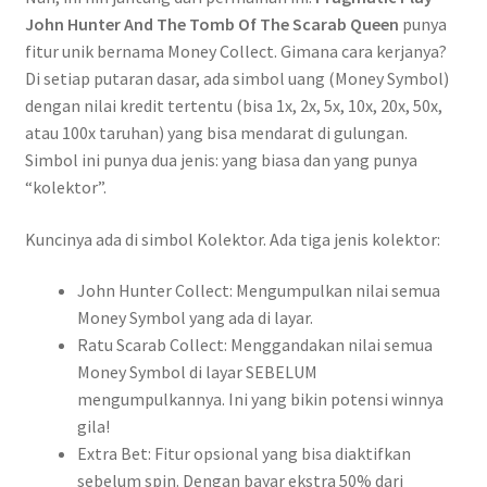
John Hunter And The Tomb Of The Scarab Queen
punya
fitur unik bernama Money Collect. Gimana cara kerjanya?
Di setiap putaran dasar, ada simbol uang (Money Symbol)
dengan nilai kredit tertentu (bisa 1x, 2x, 5x, 10x, 20x, 50x,
atau 100x taruhan) yang bisa mendarat di gulungan.
Simbol ini punya dua jenis: yang biasa dan yang punya
“kolektor”.
Kuncinya ada di simbol Kolektor. Ada tiga jenis kolektor:
John Hunter Collect: Mengumpulkan nilai semua
Money Symbol yang ada di layar.
Ratu Scarab Collect: Menggandakan nilai semua
Money Symbol di layar SEBELUM
mengumpulkannya. Ini yang bikin potensi winnya
gila!
Extra Bet: Fitur opsional yang bisa diaktifkan
sebelum spin. Dengan bayar ekstra 50% dari