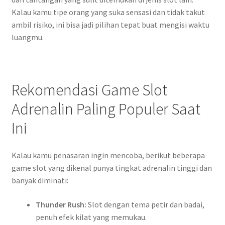
Kalau kamu tipe orang yang suka sensasi dan tidak takut
ambil risiko, ini bisa jadi pilihan tepat buat mengisi waktu
luangmu.
Rekomendasi Game Slot
Adrenalin Paling Populer Saat
Ini
Kalau kamu penasaran ingin mencoba, berikut beberapa
game slot yang dikenal punya tingkat adrenalin tinggi dan
banyak diminati:
Thunder Rush:
Slot dengan tema petir dan badai,
penuh efek kilat yang memukau.