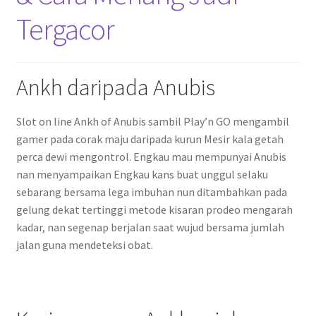
Tergacor
Ankh daripada Anubis
Slot on line Ankh of Anubis sambil Play’n GO mengambil
gamer pada corak maju daripada kurun Mesir kala getah
perca dewi mengontrol. Engkau mau mempunyai Anubis
nan menyampaikan Engkau kans buat unggul selaku
sebarang bersama lega imbuhan nun ditambahkan pada
gelung dekat tertinggi metode kisaran prodeo mengarah
kadar, nan segenap berjalan saat wujud bersama jumlah
jalan guna mendeteksi obat.