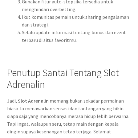
Gunakan fitur auto-stop jika tersedia untuk
menghindari overbetting.
Ikut komunitas pemain untuk sharing pengalaman
dan strategi.
Selalu update informasi tentang bonus dan event
terbaru di situs favoritmu.
Penutup Santai Tentang Slot
Adrenalin
Jadi,
Slot Adrenalin
memang bukan sekadar permainan
biasa. Ia menawarkan sensasi dan tantangan yang bikin
siapa saja yang mencobanya merasa hidup lebih berwarna.
Tapi ingat, walaupun seru, tetap main dengan kepala
dingin supaya kesenangan tetap terjaga. Selamat