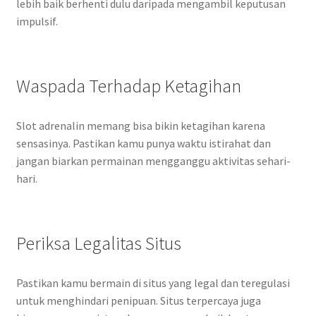
lebih baik berhenti dulu daripada mengambil keputusan
impulsif.
Waspada Terhadap Ketagihan
Slot adrenalin memang bisa bikin ketagihan karena
sensasinya. Pastikan kamu punya waktu istirahat dan
jangan biarkan permainan mengganggu aktivitas sehari-
hari.
Periksa Legalitas Situs
Pastikan kamu bermain di situs yang legal dan teregulasi
untuk menghindari penipuan. Situs terpercaya juga