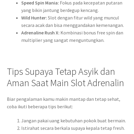
Speed Spin Mania:
Fokus pada kecepatan putaran
yang bikin jantung berdegup kencang.
Wild Hunter:
Slot dengan fitur wild yang muncul
secara acak dan bisa menggandakan kemenangan.
Adrenaline Rush X:
Kombinasi bonus free spin dan
multiplier yang sangat menguntungkan.
Tips Supaya Tetap Asyik dan
Aman Saat Main Slot Adrenalin
Biar pengalaman kamu makin mantap dan tetap sehat,
coba ikuti beberapa tips berikut:
Jangan pakai uang kebutuhan pokok buat bermain.
Istirahat secara berkala supaya kepala tetap fresh.