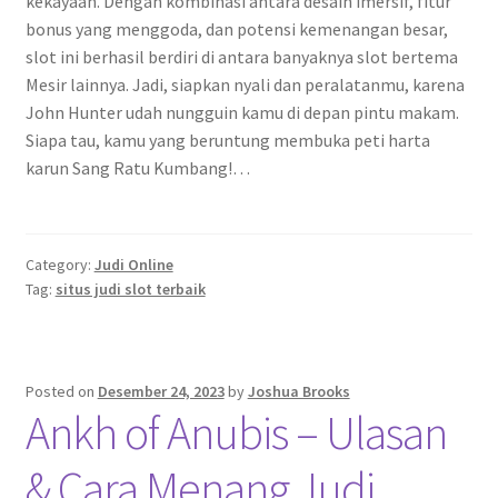
kekayaan. Dengan kombinasi antara desain imersif, fitur
bonus yang menggoda, dan potensi kemenangan besar,
slot ini berhasil berdiri di antara banyaknya slot bertema
Mesir lainnya. Jadi, siapkan nyali dan peralatanmu, karena
John Hunter udah nungguin kamu di depan pintu makam.
Siapa tau, kamu yang beruntung membuka peti harta
karun Sang Ratu Kumbang!…
Category:
Judi Online
Tag:
situs judi slot terbaik
Posted on
Desember 24, 2023
by
Joshua Brooks
Ankh of Anubis – Ulasan
& Cara Menang Judi