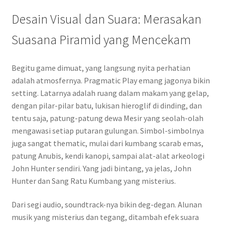
Desain Visual dan Suara: Merasakan
Suasana Piramid yang Mencekam
Begitu game dimuat, yang langsung nyita perhatian
adalah atmosfernya. Pragmatic Play emang jagonya bikin
setting. Latarnya adalah ruang dalam makam yang gelap,
dengan pilar-pilar batu, lukisan hieroglif di dinding, dan
tentu saja, patung-patung dewa Mesir yang seolah-olah
mengawasi setiap putaran gulungan. Simbol-simbolnya
juga sangat thematic, mulai dari kumbang scarab emas,
patung Anubis, kendi kanopi, sampai alat-alat arkeologi
John Hunter sendiri. Yang jadi bintang, ya jelas, John
Hunter dan Sang Ratu Kumbang yang misterius.
Dari segi audio, soundtrack-nya bikin deg-degan. Alunan
musik yang misterius dan tegang, ditambah efek suara