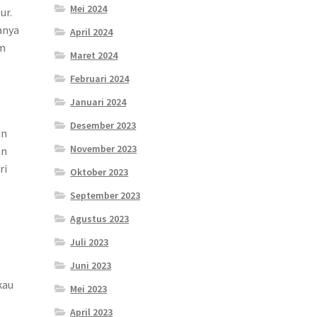
Mei 2024
ur.
anya
April 2024
am
Maret 2024
Februari 2024
Januari 2024
Desember 2023
un
November 2023
an
ri
Oktober 2023
September 2023
Agustus 2023
Juli 2023
Juni 2023
kau
Mei 2023
,
April 2023