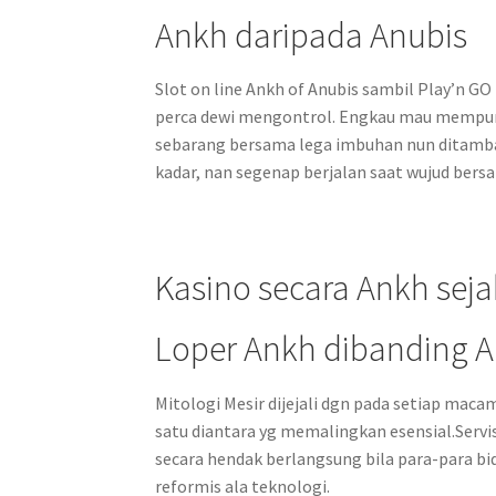
Ankh daripada Anubis
Slot on line Ankh of Anubis sambil Play’n G
perca dewi mengontrol. Engkau mau mempun
sebarang bersama lega imbuhan nun ditamba
kadar, nan segenap berjalan saat wujud bers
Kasino secara Ankh seja
Loper Ankh dibanding A
Mitologi Mesir dijejali dgn pada setiap mac
satu diantara yg memalingkan esensial.Servi
secara hendak berlangsung bila para-para bi
reformis ala teknologi.