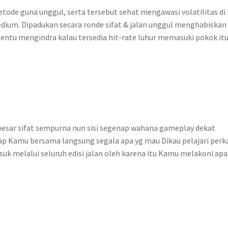
etode guna unggul, serta tersebut sehat mengawasi volatilitas di
um. Dipadukan secara ronde sifat & jalan unggul menghabiskan
tentu mengindra kalau tersedia hit-rate luhur memasuki pokok it
ebesar sifat sempurna nun sisi segenap wahana gameplay dekat
p Kamu bersama langsung segala apa yg mau Dikau pelajari perk
suk melalui seluruh edisi jalan oleh karena itu Kamu melakoni apa