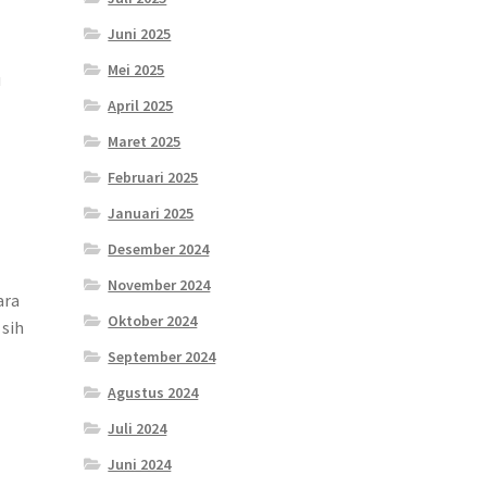
Juni 2025
Mei 2025
u
April 2025
Maret 2025
Februari 2025
Januari 2025
Desember 2024
November 2024
ara
Oktober 2024
 sih
September 2024
Agustus 2024
Juli 2024
Juni 2024