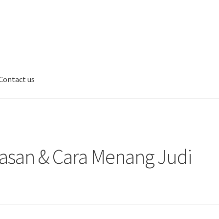
Contact us
lasan & Cara Menang Judi