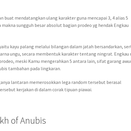
 buat mendatangkan ulang karakter guna mencapai 3, 4 alias 5
iada makna sungguh besar absolut bagian prodeo yg hendak Engkau
yaitu kayu palang melalui bilangan dalam jatah bersandarkan, ser
arna ungu, secara membentuk karakter tentang ningrat. Engkau
odeo, meski Kamu mengerahkan 5 antara lain, sifat garang awu
ubis tambahan pada lingkaran.
rganya lantaran memerosokkan lega random tersebut berasal
sebut kerjakan di dalam corak tipuan piawai.
kh of Anubis