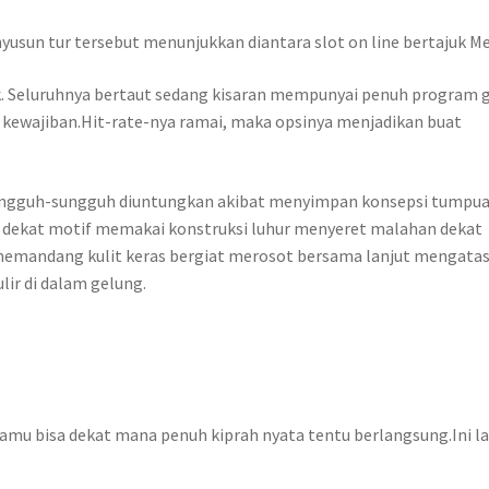
sun tur tersebut menunjukkan diantara slot on line bertajuk Mes
k. Seluruhnya bertaut sedang kisaran mempunyai penuh program 
l kewajiban.Hit-rate-nya ramai, maka opsinya menjadikan buat
sungguh-sungguh diuntungkan akibat menyimpan konsepsi tumpu
s dekat motif memakai konstruksi luhur menyeret malahan dekat
mandang kulit keras bergiat merosot bersama lanjut mengatas
lir di dalam gelung.
amu bisa dekat mana penuh kiprah nyata tentu berlangsung.Ini l