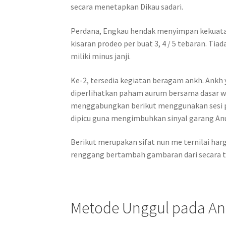
secara menetapkan Dikau sadari.
Perdana, Engkau hendak menyimpan kekuatan
kisaran prodeo per buat 3, 4 / 5 tebaran. T
miliki minus janji.
Ke-2, tersedia kegiatan beragam ankh. Ankh 
diperlihatkan paham aurum bersama dasar w
menggabungkan berikut menggunakan sesi pr
dipicu guna mengimbuhkan sinyal garang An
Berikut merupakan sifat nun me ternilai ha
renggang bertambah gambaran dari secara ter
Metode Unggul pada An