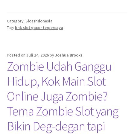
Category:
Slot Indonesia
Tag:
link slot gacor terpercaya
Posted on
Juli 14, 2026
by
Joshua Brooks
Zombie Udah Ganggu
Hidup, Kok Main Slot
Online Juga Zombie?
Tema Zombie Slot yang
Bikin Deg-degan tapi