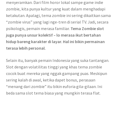
menyeramkan. Dari film horor lokal sampe game indie
zombie, kita punya kultur yang kuat dalam menghadapi
ketakutan. Apalagi, tema zombie ini sering dikaitkan sama
“zombie virus” yang lagi nge-tren di serial TV. Jadi, secara
psikologis, pemain merasa familiar.
Tema Zombie slot
juga punya unsur kolektif – lo merasa ikut bertahan
hidup bareng karakter di layar. Hal ini bikin permainan
terasa lebih personal.
Selain itu, banyak pemain Indonesia yang suka tantangan.
Slot dengan volatilitas tinggi yang khas tema zombie
cocok buat mereka yang nggak gampang puas. Meskipun
sering kalah di awal, ketika dapet bonus, perasaan
“menang dari zombie” itu bikin euforia gila-gilaan. Ini
beda sama slot tema biasa yang mungkin terasa flat.