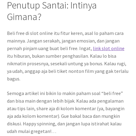
Penutup Santai: Intinya
Gimana?
Beli free di slot online itu fitur keren, asal lo paham cara
mainnya. Jangan serakah, jangan emosian, dan jangan
pernah pinjam uang buat beli free. Ingat,
link slot online
itu hiburan, bukan sumber penghasilan. Kalau lo bisa
nikmatin prosesnya, sesekali untung ya bonus. Kalau rugi,
ya udah, anggap aja beli tiket nonton film yang gak terlalu
bagus.
Semoga artikel ini bikin lo makin paham soal “beli free”
dan bisa main dengan lebih bijak. Kalau ada pengalaman
atau tips lain, share aja di kolom komentar (ya, bayangin
aja ada kolom komentar). Gue bakal baca dan mungkin
diskusi. Happy spinning, dan jangan lupa istirahat kalau
udah mulai gregetan!…