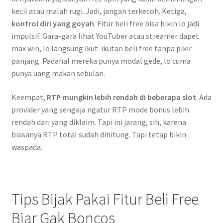
kecil atau malah rugi. Jadi, jangan terkecoh. Ketiga,
kontrol diri yang goyah
. Fitur beli free bisa bikin lo jadi
impulsif. Gara-gara lihat YouTuber atau streamer dapet
max win, lo langsung ikut-ikutan beli free tanpa pikir
panjang. Padahal mereka punya modal gede, lo cuma
punya uang makan sebulan.
Keempat,
RTP mungkin lebih rendah di beberapa slot
. Ada
provider yang sengaja ngatur RTP mode bonus lebih
rendah dari yang diklaim. Tapi ini jarang, sih, karena
biasanya RTP total sudah dihitung. Tapi tetap bikin
waspada.
Tips Bijak Pakai Fitur Beli Free
Biar Gak Boncos