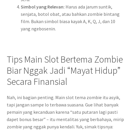
Simbol yang Relevan:
Harus ada jarum suntik,
senjata, botol obat, atau bahkan zombie bintang
film. Bukan simbol biasa kayak A, K, Q, J, dan 10
yang ngebosenin.
Tips Main Slot Bertema Zombie
Biar Nggak Jadi “Mayat Hidup”
Secara Finansial
Nah, ini bagian penting. Main slot tema zombie itu asyik,
tapi jangan sampe lo terbawa suasana. Gue lihat banyak
pemain yang kecanduan karena “satu putaran lagi pasti
dapet bonus besar” – itu mentalitas yang berbahaya, mirip
zombie yang nggak punya kendali. Yuk, simak tipsnya: