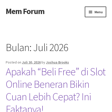
Mem Forum
Skip
Skip
Menu
to
to
navigation
content
Beranda
About us
Bulan:
Juli 2026
Contact us
Posted on
Juli 30, 2026
by
Joshua Brooks
Privacy Policy
Apakah “Beli Free” di Slot
Online Beneran Bikin
Cuan Lebih Cepat? Ini
Faktanya!