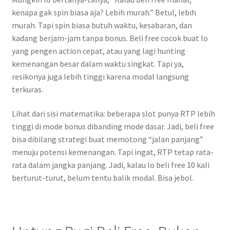
kenapa gak spin biasa aja? Lebih murah.” Betul, lebih
murah. Tapi spin biasa butuh waktu, kesabaran, dan
kadang berjam-jam tanpa bonus. Beli free cocok buat lo
yang pengen action cepat, atau yang lagi hunting
kemenangan besar dalam waktu singkat. Tapi ya,
resikonya juga lebih tinggi karena modal langsung
terkuras.
Lihat dari sisi matematika: beberapa slot punya RTP lebih
tinggi di mode bonus dibanding mode dasar. Jadi, beli free
bisa dibilang strategi buat memotong “jalan panjang”
menuju potensi kemenangan. Tapi ingat, RTP tetap rata-
rata dalam jangka panjang. Jadi, kalau lo beli free 10 kali
berturut-turut, belum tentu balik modal. Bisa jebol.