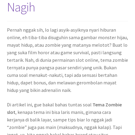
Nagih
Pernah nggak sih, lo lagi asyik-asyiknya nyari hiburan
online, eh tiba-tiba disuguhin sama gambar monster hijau,
mayat hidup, atau zombie yang matanya melotot? Buat lo
yang suka film horor atau game survival, pasti langsung
tertarik. Nah, di dunia permainan slot online, tema zombie
ternyata punya pangsa pasar sendiri yang unik. Bukan
cuma soal menakut-nakuti, tapi ada sensasi bertahan
hidup, dapet bonus, dan melawan gerombolan mayat
hidup yang bikin adrenalin naik.
Di artikel ini, gue bakal bahas tuntas soal
Tema Zombie
slot
, kenapa tema ini bisa laris manis, gimana cara
kerjanya di balik layar, sampe tips biar lo nggak jadi
“zombie” juga pas main (maksudnya, nggak kalap). Tapi
inget, ya, kita nggak bakal bahas brand atau situs