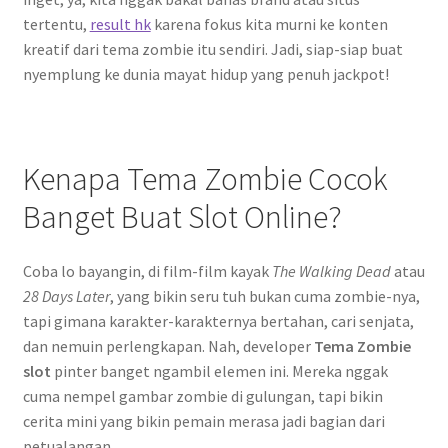
tertentu,
result hk
karena fokus kita murni ke konten
kreatif dari tema zombie itu sendiri. Jadi, siap-siap buat
nyemplung ke dunia mayat hidup yang penuh jackpot!
Kenapa Tema Zombie Cocok
Banget Buat Slot Online?
Coba lo bayangin, di film-film kayak
The Walking Dead
atau
28 Days Later
, yang bikin seru tuh bukan cuma zombie-nya,
tapi gimana karakter-karakternya bertahan, cari senjata,
dan nemuin perlengkapan. Nah, developer
Tema Zombie
slot
pinter banget ngambil elemen ini. Mereka nggak
cuma nempel gambar zombie di gulungan, tapi bikin
cerita mini yang bikin pemain merasa jadi bagian dari
petualangan.