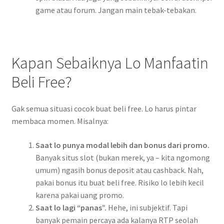
game atau forum. Jangan main tebak-tebakan.
Kapan Sebaiknya Lo Manfaatin
Beli Free?
Gak semua situasi cocok buat beli free. Lo harus pintar
membaca momen. Misalnya:
Saat lo punya modal lebih dan bonus dari promo.
Banyak situs slot (bukan merek, ya – kita ngomong
umum) ngasih bonus deposit atau cashback. Nah,
pakai bonus itu buat beli free. Risiko lo lebih kecil
karena pakai uang promo.
Saat lo lagi “panas”.
Hehe, ini subjektif. Tapi
banyak pemain percaya ada kalanya RTP seolah