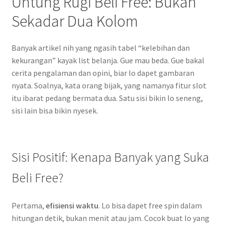
Untung Rugi Beli Free: Bukan
Sekadar Dua Kolom
Banyak artikel nih yang ngasih tabel “kelebihan dan
kekurangan” kayak list belanja. Gue mau beda. Gue bakal
cerita pengalaman dan opini, biar lo dapet gambaran
nyata. Soalnya, kata orang bijak, yang namanya fitur slot
itu ibarat pedang bermata dua. Satu sisi bikin lo seneng,
sisi lain bisa bikin nyesek.
Sisi Positif: Kenapa Banyak yang Suka
Beli Free?
Pertama,
efisiensi waktu
. Lo bisa dapet free spin dalam
hitungan detik, bukan menit atau jam. Cocok buat lo yang