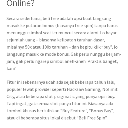
Online?
Secara sederhana, beli free adalah opsi buat langsung
masuk ke putaran bonus (biasanya free spin) tanpa harus
menunggu simbol scatter muncul secara alami. Lo bayar
sejumlah uang – biasanya kelipatan taruhan dasar,
misalnya 50x atau 100x taruhan – dan begitu klik “buy”, lo
langsung masuk ke mode bonus. Gak perlu nunggu berjam-
jam, gak perlu ngarep simbol aneh-aneh. Praktis banget,
kan?
Fitur ini sebenarnya udah ada sejak beberapa tahun lalu,
populer lewat provider seperti Hacksaw Gaming, Nolimit
City, atau beberapa slot pragmatic yang punya opsi buy.
Tapi ingat, gak semua slot punya fitur ini. Biasanya ada
tombol khusus bertuliskan “Buy Feature”, “Bonus Buy”,
atau di beberapa situs lokal disebut “Beli Free Spin”.