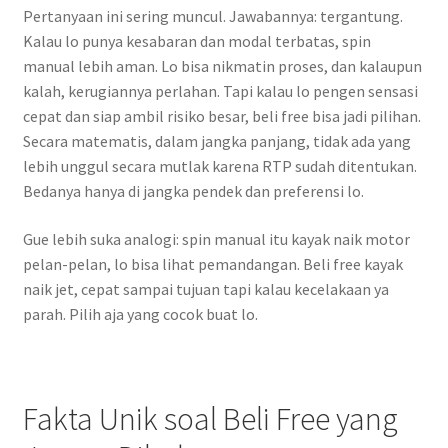
Pertanyaan ini sering muncul. Jawabannya: tergantung.
Kalau lo punya kesabaran dan modal terbatas, spin
manual lebih aman. Lo bisa nikmatin proses, dan kalaupun
kalah, kerugiannya perlahan. Tapi kalau lo pengen sensasi
cepat dan siap ambil risiko besar, beli free bisa jadi pilihan.
Secara matematis, dalam jangka panjang, tidak ada yang
lebih unggul secara mutlak karena RTP sudah ditentukan.
Bedanya hanya di jangka pendek dan preferensi lo.
Gue lebih suka analogi: spin manual itu kayak naik motor
pelan-pelan, lo bisa lihat pemandangan. Beli free kayak
naik jet, cepat sampai tujuan tapi kalau kecelakaan ya
parah. Pilih aja yang cocok buat lo.
Fakta Unik soal Beli Free yang