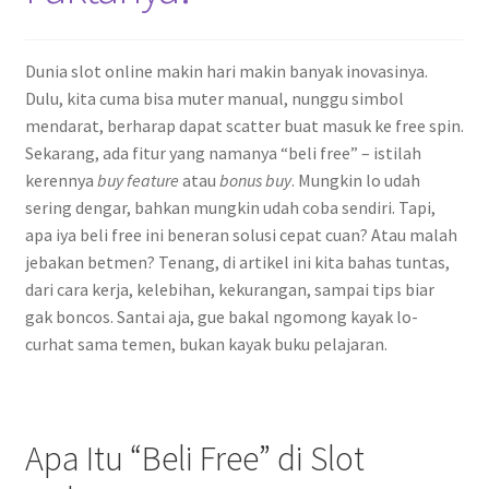
Dunia slot online makin hari makin banyak inovasinya.
Dulu, kita cuma bisa muter manual, nunggu simbol
mendarat, berharap dapat scatter buat masuk ke free spin.
Sekarang, ada fitur yang namanya “beli free” – istilah
kerennya
buy feature
atau
bonus buy
. Mungkin lo udah
sering dengar, bahkan mungkin udah coba sendiri. Tapi,
apa iya beli free ini beneran solusi cepat cuan? Atau malah
jebakan betmen? Tenang, di artikel ini kita bahas tuntas,
dari cara kerja, kelebihan, kekurangan, sampai tips biar
gak boncos. Santai aja, gue bakal ngomong kayak lo-
curhat sama temen, bukan kayak buku pelajaran.
Apa Itu “Beli Free” di Slot