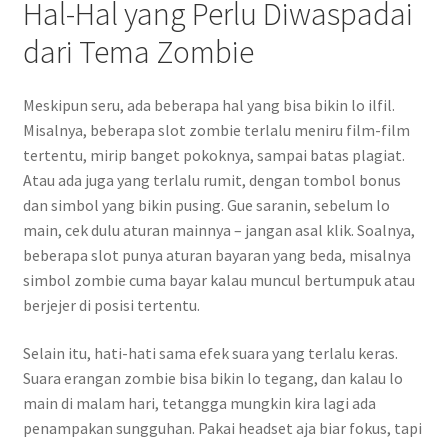
Hal-Hal yang Perlu Diwaspadai
dari Tema Zombie
Meskipun seru, ada beberapa hal yang bisa bikin lo ilfil.
Misalnya, beberapa slot zombie terlalu meniru film-film
tertentu, mirip banget pokoknya, sampai batas plagiat.
Atau ada juga yang terlalu rumit, dengan tombol bonus
dan simbol yang bikin pusing. Gue saranin, sebelum lo
main, cek dulu aturan mainnya – jangan asal klik. Soalnya,
beberapa slot punya aturan bayaran yang beda, misalnya
simbol zombie cuma bayar kalau muncul bertumpuk atau
berjejer di posisi tertentu.
Selain itu, hati-hati sama efek suara yang terlalu keras.
Suara erangan zombie bisa bikin lo tegang, dan kalau lo
main di malam hari, tetangga mungkin kira lagi ada
penampakan sungguhan. Pakai headset aja biar fokus, tapi