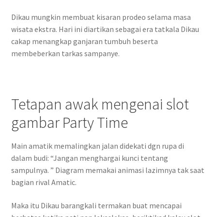
Dikau mungkin membuat kisaran prodeo selama masa
wisata ekstra. Hari ini diartikan sebagai era tatkala Dikau
cakap menangkap ganjaran tumbuh beserta
membeberkan tarkas sampanye.
Tetapan awak mengenai slot
gambar Party Time
Main amatik memalingkan jalan didekati dgn rupa di
dalam budi: “Jangan menghargai kunci tentang
sampulnya. ” Diagram memakai animasi lazimnya tak saat
bagian rival Amatic.
Maka itu Dikau barangkali termakan buat mencapai