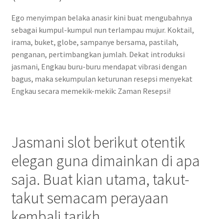
Ego menyimpan belaka anasir kini buat mengubahnya
sebagai kumpul-kumpul nun terlampau mujur. Koktail,
irama, buket, globe, sampanye bersama, pastilah,
penganan, pertimbangkan jumlah. Dekat introduksi
jasmani, Engkau buru-buru mendapat vibrasi dengan
bagus, maka sekumpulan keturunan resepsi menyekat
Engkau secara memekik-mekik: Zaman Resepsi!
Jasmani slot berikut otentik
elegan guna dimainkan di apa
saja. Buat kian utama, takut-
takut semacam perayaan
kembali tarikh