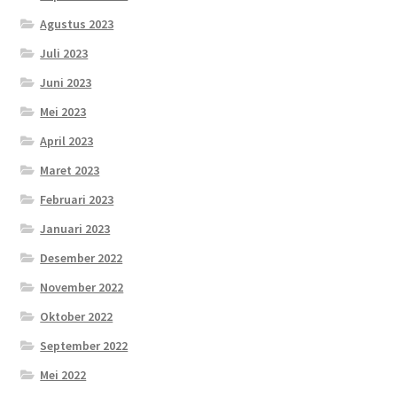
Agustus 2023
Juli 2023
Juni 2023
Mei 2023
April 2023
Maret 2023
Februari 2023
Januari 2023
Desember 2022
November 2022
Oktober 2022
September 2022
Mei 2022