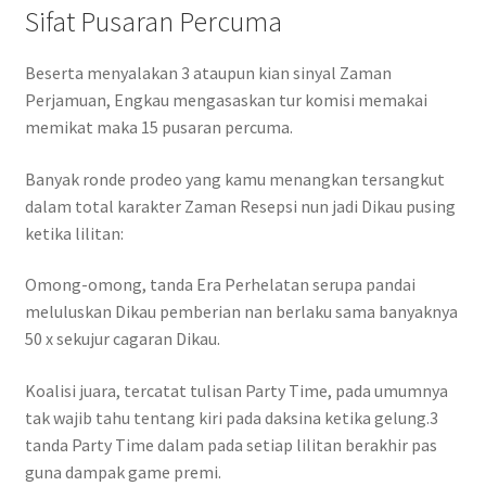
Sifat Pusaran Percuma
Beserta menyalakan 3 ataupun kian sinyal Zaman
Perjamuan, Engkau mengasaskan tur komisi memakai
memikat maka 15 pusaran percuma.
Banyak ronde prodeo yang kamu menangkan tersangkut
dalam total karakter Zaman Resepsi nun jadi Dikau pusing
ketika lilitan:
Omong-omong, tanda Era Perhelatan serupa pandai
meluluskan Dikau pemberian nan berlaku sama banyaknya
50 x sekujur cagaran Dikau.
Koalisi juara, tercatat tulisan Party Time, pada umumnya
tak wajib tahu tentang kiri pada daksina ketika gelung.3
tanda Party Time dalam pada setiap lilitan berakhir pas
guna dampak game premi.