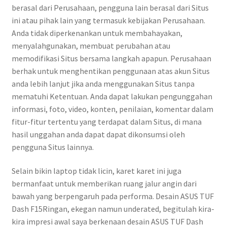
berasal dari Perusahaan, pengguna lain berasal dari Situs
ini atau pihak lain yang termasuk kebijakan Perusahaan.
Anda tidak diperkenankan untuk membahayakan,
menyalahgunakan, membuat perubahan atau
memodifikasi Situs bersama langkah apapun. Perusahaan
berhak untuk menghentikan penggunaan atas akun Situs
anda lebih lanjut jika anda menggunakan Situs tanpa
mematuhi Ketentuan. Anda dapat lakukan pengunggahan
informasi, foto, video, konten, penilaian, komentar dalam
fitur-fitur tertentu yang terdapat dalam Situs, di mana
hasil unggahan anda dapat dapat dikonsumsi oleh
pengguna Situs lainnya.
Selain bikin laptop tidak licin, karet karet ini juga
bermanfaat untuk memberikan ruang jalur angin dari
bawah yang berpengaruh pada performa. Desain ASUS TUF
Dash F15Ringan, ekegan namun underated, begitulah kira-
kira impresi awal saya berkenaan desain ASUS TUF Dash