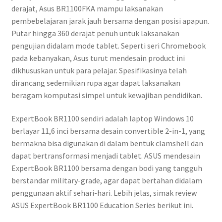
derajat, Asus BR1100FKA mampu laksanakan
pembebelajaran jarak jauh bersama dengan posisi apapun.
Putar hingga 360 derajat penuh untuk laksanakan
pengujian didalam mode tablet. Seperti seri Chromebook
pada kebanyakan, Asus turut mendesain product ini
dikhususkan untuk para pelajar. Spesifikasinya telah
dirancang sedemikian rupa agar dapat laksanakan
beragam komputasi simpel untuk kewajiban pendidikan.
ExpertBook BR1100 sendiri adalah laptop Windows 10
berlayar 11,6 inci bersama desain convertible 2-in-1, yang
bermakna bisa digunakan di dalam bentuk clamshell dan
dapat bertransformasi menjadi tablet. ASUS mendesain
ExpertBook BR1100 bersama dengan bodi yang tangguh
berstandar military-grade, agar dapat bertahan didalam
penggunaan aktif sehari-hari. Lebih jelas, simak review
ASUS ExpertBook BR1100 Education Series berikut ini.