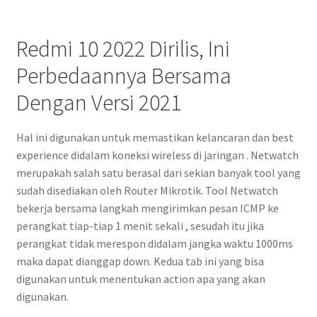
Redmi 10 2022 Dirilis, Ini
Perbedaannya Bersama
Dengan Versi 2021
Hal ini digunakan untuk memastikan kelancaran dan best
experience didalam koneksi wireless di jaringan . Netwatch
merupakah salah satu berasal dari sekian banyak tool yang
sudah disediakan oleh Router Mikrotik. Tool Netwatch
bekerja bersama langkah mengirimkan pesan ICMP ke
perangkat tiap-tiap 1 menit sekali , sesudah itu jika
perangkat tidak merespon didalam jangka waktu 1000ms
maka dapat dianggap down. Kedua tab ini yang bisa
digunakan untuk menentukan action apa yang akan
digunakan.