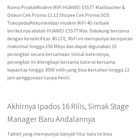
Nama ProdukModem MiFi HUAWEI E5577 MaxVoucher &
Diskon Cek Promo 11.11 Shopee Cek Promo SOS
TokopediaRekomendasi modem MiFi 4G terbaik
berikutnya adalah HUAWEI E5577 Max. Didukung bersama
dengan konektifitas 4G LTE, MiFi ini mempunyai kecepatan
maksimal hingga 150 Mbps dan dapat digunakan 10
perangkat secara bersamaan. Untuk baterainya,
perangkat ini dilengkapi bersama baterai bersama
kapasitas hingga 3000 mAh yang bisa bertahan hingga 12
jam penggunaan tanpa henti.
Akhirnya Ipados 16 Rilis, Simak Stage
Manager Baru Andalannya
Tablet yang mempunyai banyak fitur kala ini bisa