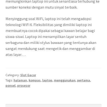
memungkinkan laptop ini untuk senantiasa terhubung ke
sumber koneksi dengan mutu sinyal terbaik.
Menyinggung soal WiFi, laptop ini telah mengadopsi
teknologi WiFi 6. Fleksibilitas yang dimiliki laptop ini
membuatnya cocok dipakai sebagai kawan belajar bagi
siswa-siswi. Laptop ini menampilkan layar sentuh
serbaguna dan miliki stylus bawaan yang tentunya akan
sangat mendukung saat mengetik dan menggambar di
atas layar.…
Category:
Slot Gacor
Tags:
halaman
,
kompas
,
laptop
,
menggunakan
,
pertama
,
ponsel
,
prosesor
Cari