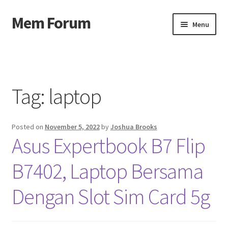
Mem Forum
Skip
Skip
Menu
to
to
navigation
content
Beranda
About us
Tag:
laptop
Contact us
Posted on
November 5, 2022
by
Joshua Brooks
Privacy Policy
Asus Expertbook B7 Flip
B7402, Laptop Bersama
Dengan Slot Sim Card 5g