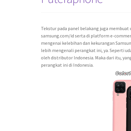
Tekstur pada panel belakang juga membuat c
samsung.com/id serta di platform e-commerce 
mengenai kelebihan dan kekurangan Samsun
lebih mengenali perangkat ini, ya. Seperti ud
oleh distributor Indonesia. Maka dari itu, ya
perangkat ini di Indonesia.