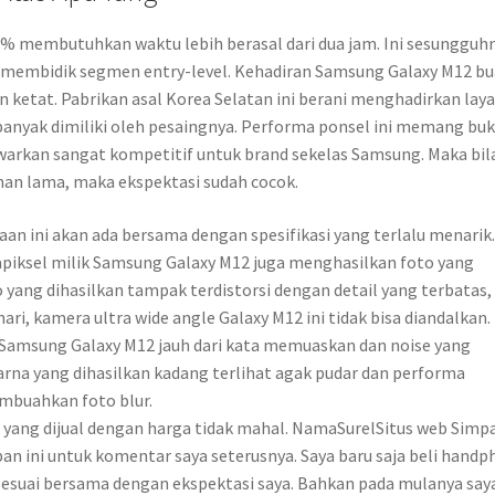
00% membutuhkan waktu lebih berasal dari dua jam. Ini sesungguh
membidik segmen entry-level. Kehadiran Samsung Galaxy M12 bu
 ketat. Pabrikan asal Korea Selatan ini berani menghadirkan laya
banyak dimiliki oleh pesaingnya. Performa ponsel ini memang bu
awarkan sangat kompetitif untuk brand sekelas Samsung. Maka bil
han lama, maka ekspektasi sudah cocok.
taan ini akan ada bersama dengan spesifikasi yang terlalu menarik
piksel milik Samsung Galaxy M12 juga menghasilkan foto yang
ang dihasilkan tampak terdistorsi dengan detail yang terbatas,
ri, kamera ultra wide angle Galaxy M12 ini tidak bisa diandalkan.
n Samsung Galaxy M12 jauh dari kata memuaskan dan noise yang
rna yang dihasilkan kadang terlihat agak pudar dan performa
mbuahkan foto blur.
yang dijual dengan harga tidak mahal. NamaSurelSitus web Simp
n ini untuk komentar saya seterusnya. Saya baru saja beli hand
a sesuai bersama dengan ekspektasi saya. Bahkan pada mulanya say