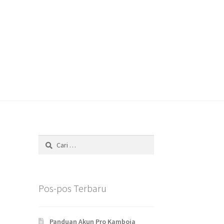
Cari
untuk:
Pos-pos Terbaru
Panduan Akun Pro Kamboja