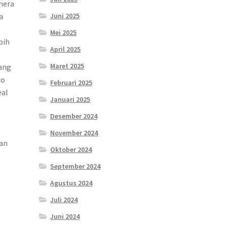
mera
a
Juni 2025
Mei 2025
bih
April 2025
Maret 2025
yang
to
Februari 2025
eal
Januari 2025
Desember 2024
November 2024
aan
Oktober 2024
September 2024
Agustus 2024
Juli 2024
Juni 2024