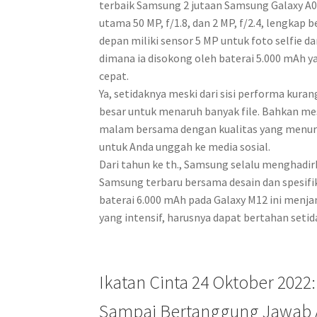
terbaik Samsung 2 jutaan Samsung Galaxy A04
utama 50 MP, f/1.8, dan 2 MP, f/2.4, lengka
depan miliki sensor 5 MP untuk foto selfie da
dimana ia disokong oleh baterai 5.000 mAh y
cepat.
Ya, setidaknya meski dari sisi performa ku
besar untuk menaruh banyak file. Bahkan me
malam bersama dengan kualitas yang menurut 
untuk Anda unggah ke media sosial.
Dari tahun ke th., Samsung selalu menghadi
Samsung terbaru bersama desain dan spesifi
baterai 6.000 mAh pada Galaxy M12 ini menj
yang intensif, harusnya dapat bertahan setid
Ikatan Cinta 24 Oktober 2022
Sampai Bertanggung Jawab 