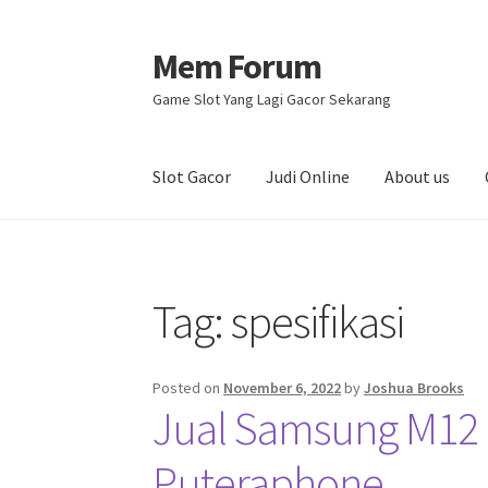
Mem Forum
Skip
Skip
to
to
Game Slot Yang Lagi Gacor Sekarang
navigation
content
Slot Gacor
Judi Online
About us
Beranda
About us
Contact us
Privacy Policy
Tag:
spesifikasi
Posted on
November 6, 2022
by
Joshua Brooks
Jual Samsung M12 
Puteraphone