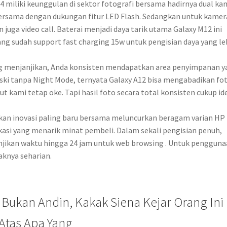
 miliki keunggulan di sektor fotografi bersama hadirnya dual ka
p bersama dengan dukungan fitur LED Flash. Sedangkan untuk kamer
n juga video call. Baterai menjadi daya tarik utama Galaxy M12 ini
ang sudah support fast charging 15w untuk pengisian daya yang le
rang menjanjikan, Anda konsisten mendapatkan area penyimpanan 
ski tanpa Night Mode, ternyata Galaxy A12 bisa mengabadikan fo
kami tetap oke. Tapi hasil foto secara total konsisten cukup id
rkan inovasi paling baru bersama meluncurkan beragam varian HP
kasi yang menarik minat pembeli. Dalam sekali pengisian penuh,
anjikan waktu hingga 24 jam untuk web browsing . Untuk penggun
aknya seharian.
: Bukan Andin, Kakak Siena Kejar Orang Ini
Atas Apa Yang