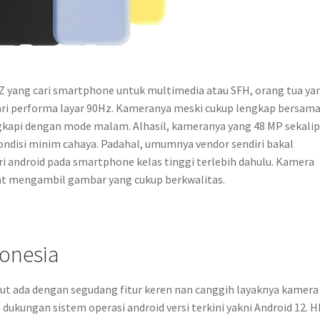
 Z yang cari smartphone untuk multimedia atau SFH, orang tua ya
ari performa layar 90Hz. Kameranya meski cukup lengkap bersam
gkapi dengan mode malam. Alhasil, kameranya yang 48 MP sekali
ondisi minim cahaya. Padahal, umumnya vendor sendiri bakal
ri android pada smartphone kelas tinggi terlebih dahulu. Kamera
at mengambil gambar yang cukup berkwalitas.
donesia
but ada dengan segudang fitur keren nan canggih layaknya kamera
dukungan sistem operasi android versi terkini yakni Android 12. 