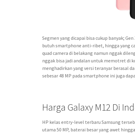
Segmen yang dicapai bisa cukup banyak; Gen
butuh smartphone anti-ribet, hingga yang c
quad camera di belakang namun nggak dilen
nggak bisa jadi andalan untuk memotret di k
menghadirkan yang versi teranyar berasal da
sebesar 48 MP pada smartphone ini juga dap
Harga Galaxy M12 Di In
HP kelas entry-level terbaru Samsung terse
utama 50 MP, baterai besar yang awet hingga 