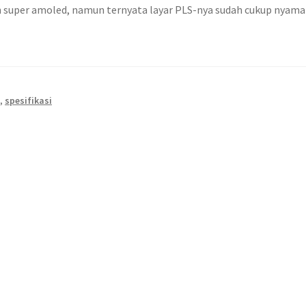
n super amoled, namun ternyata layar PLS-nya sudah cukup nyam
g
,
spesifikasi