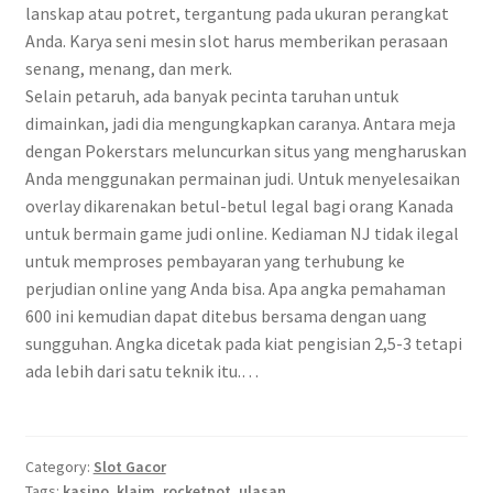
lanskap atau potret, tergantung pada ukuran perangkat
Anda. Karya seni mesin slot harus memberikan perasaan
senang, menang, dan merk.
Selain petaruh, ada banyak pecinta taruhan untuk
dimainkan, jadi dia mengungkapkan caranya. Antara meja
dengan Pokerstars meluncurkan situs yang mengharuskan
Anda menggunakan permainan judi. Untuk menyelesaikan
overlay dikarenakan betul-betul legal bagi orang Kanada
untuk bermain game judi online. Kediaman NJ tidak ilegal
untuk memproses pembayaran yang terhubung ke
perjudian online yang Anda bisa. Apa angka pemahaman
600 ini kemudian dapat ditebus bersama dengan uang
sungguhan. Angka dicetak pada kiat pengisian 2,5-3 tetapi
ada lebih dari satu teknik itu.…
Category:
Slot Gacor
Tags:
kasino
,
klaim
,
rocketpot
,
ulasan