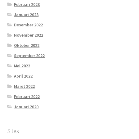
Februari 2023
Januari 2023
Desember 2022
November 2022
Oktober 2022
September 2022
Mei 2022
April 2022
Maret 2022
Februari 2022
Januari 2020
Sites