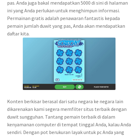
pas. Anda juga bakal mendapatkan 5000 di sini di halaman
ini yang Anda perlukan untuk menghimpun informasi.
Permainan gratis adalah penawaran fantastis kepada
pemain jumlah duwit yang pas, Anda akan mendapatkan
daftar kita.
Konten berkisar berasal dari satu negara ke negara lain
dikarenakan kami segera memfilter situs terbaik dengan
duwit sungguhan. Tantang pemain terbaik di dalam
kenyamanan computer di tempat tinggal Anda, kalau Anda
sendiri. Dengan pot berukuran layak untuk pc Anda yang