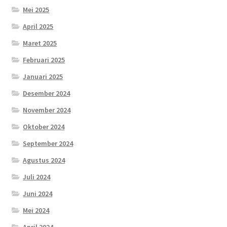
Mei 2025
April 2025
Maret 2025
Februari 2025
Januari 2025
Desember 2024
November 2024
Oktober 2024
September 2024
Agustus 2024
Juli 2024
Juni 2024
Mei 2024
April 2024