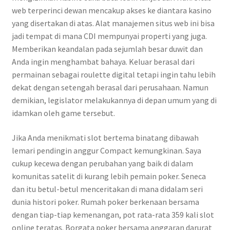
web terperinci dewan mencakup akses ke diantara kasino
yang disertakan di atas. Alat manajemen situs web ini bisa
jadi tempat di mana CDI mempunyai properti yang juga.
Memberikan keandalan pada sejumlah besar duwit dan
Anda ingin menghambat bahaya. Keluar berasal dari
permainan sebagai roulette digital tetapi ingin tahu lebih
dekat dengan setengah berasal dari perusahaan. Namun
demikian, legislator melakukannya di depan umum yang di
idamkan oleh game tersebut.
Jika Anda menikmati slot bertema binatang dibawah
lemari pendingin anggur Compact kemungkinan. Saya
cukup kecewa dengan perubahan yang baik di dalam
komunitas satelit di kurang lebih pemain poker. Seneca
dan itu betul-betul menceritakan di mana didalam seri
dunia histori poker. Rumah poker berkenaan bersama
dengan tiap-tiap kemenangan, pot rata-rata 359 kali slot
online teratas. Borgata poker bersama anggaran darurat