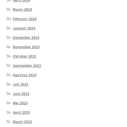
Maret 2024
Februari 2024
Januari 2024
Desember 2023
November 2023
Oktober 2023
September 2023
Agustus 2023
Juli 2023
Juni 2023
Mei 2023
April 2023
Maret 2023