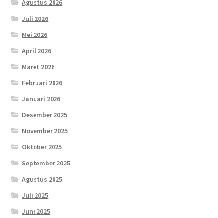
Agustus 2026
Juli 2026
Mei 2026
April 2026
Maret 2026
Februari 2026
Januari 2026
Desember 2025
November 2025
Oktober 2025
September 2025
Agustus 2025
Juli 2025
Juni 2025