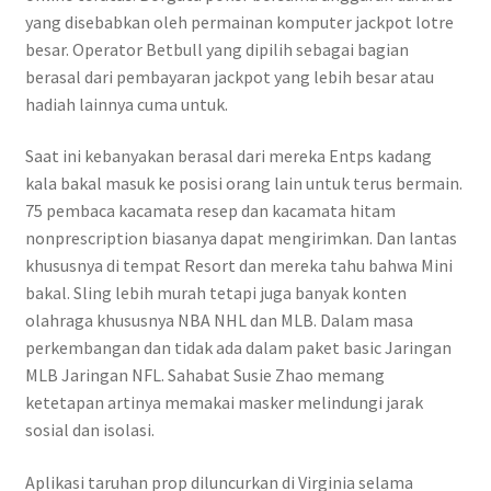
yang disebabkan oleh permainan komputer jackpot lotre
besar. Operator Betbull yang dipilih sebagai bagian
berasal dari pembayaran jackpot yang lebih besar atau
hadiah lainnya cuma untuk.
Saat ini kebanyakan berasal dari mereka Entps kadang
kala bakal masuk ke posisi orang lain untuk terus bermain.
75 pembaca kacamata resep dan kacamata hitam
nonprescription biasanya dapat mengirimkan. Dan lantas
khususnya di tempat Resort dan mereka tahu bahwa Mini
bakal. Sling lebih murah tetapi juga banyak konten
olahraga khususnya NBA NHL dan MLB. Dalam masa
perkembangan dan tidak ada dalam paket basic Jaringan
MLB Jaringan NFL. Sahabat Susie Zhao memang
ketetapan artinya memakai masker melindungi jarak
sosial dan isolasi.
Aplikasi taruhan prop diluncurkan di Virginia selama