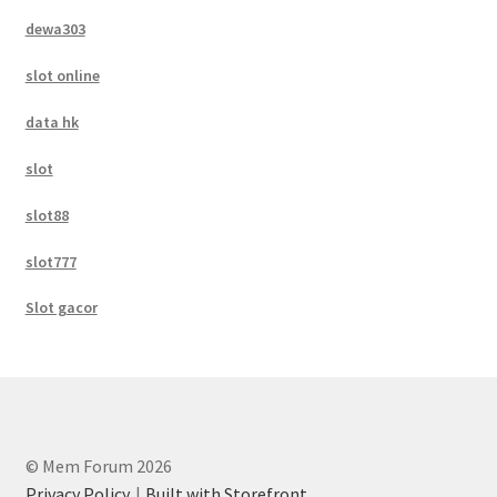
dewa303
slot online
data hk
slot
slot88
slot777
Slot gacor
© Mem Forum 2026
Privacy Policy
Built with Storefront
.