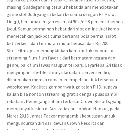
masing. Spadegaming terlalu hebat dalam menciptakan
game slot Judi yang di bekali bersama dengan RTP slot
tinggi, bersama dengan estimasi 90 s/d 98 persen di semua
judul. Semua permainan hebat dari slot online Judi kerap
memecahkan jackpot cuma bersama pola bermain slot
bet terkecil dan termurah mulai berasal dari Rp 200.
Situs Film apik memungkinkan kamu untuk menonton
streaming film-film favorit dari bermacam negara dan
genre, baik film lawas maupun terbaru. Layarlebar24 tidak
menyimpan file-file filmnya ke dalam server sendiri,
dikarenakan mereka cuma menempelkan link tersebut di
websitenya. Kualitas gambarnya juga telah FHD, supaya
kalian bisa nonton streaming gratis dengan puas sambil
rebahan . Pemegang saham terbesar Crown Resorts, yang
mempunyai kasino di Australia dan London. Namun, pada
Maret 2018 James Packer mengambil keputusan untuk
mengundurkan diri dari dewan Crown Resorts dan