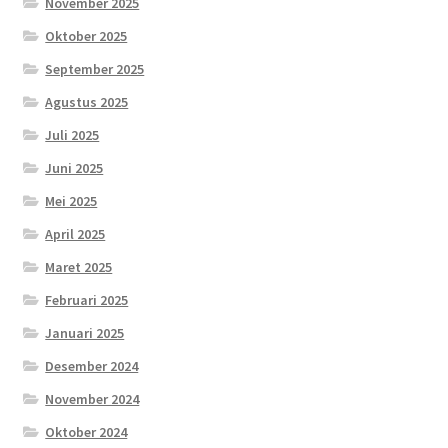
November 2025
Oktober 2025
September 2025
Agustus 2025
Juli 2025
Juni 2025
Mei 2025
April 2025
Maret 2025
Februari 2025
Januari 2025
Desember 2024
November 2024
Oktober 2024