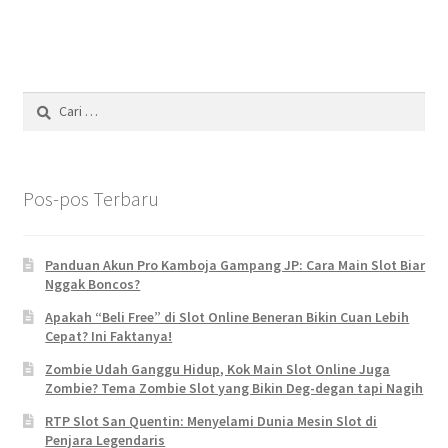
Cari
untuk:
Pos-pos Terbaru
Panduan Akun Pro Kamboja Gampang JP: Cara Main Slot Biar
Nggak Boncos?
Apakah “Beli Free” di Slot Online Beneran Bikin Cuan Lebih
Cepat? Ini Faktanya!
Zombie Udah Ganggu Hidup, Kok Main Slot Online Juga
Zombie? Tema Zombie Slot yang Bikin Deg-degan tapi Nagih
RTP Slot San Quentin: Menyelami Dunia Mesin Slot di
Penjara Legendaris