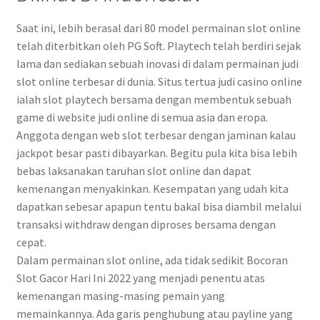
Saat ini, lebih berasal dari 80 model permainan slot online
telah diterbitkan oleh PG Soft. Playtech telah berdiri sejak
lama dan sediakan sebuah inovasi di dalam permainan judi
slot online terbesar di dunia. Situs tertua judi casino online
ialah slot playtech bersama dengan membentuk sebuah
game di website judi online di semua asia dan eropa.
Anggota dengan web slot terbesar dengan jaminan kalau
jackpot besar pasti dibayarkan. Begitu pula kita bisa lebih
bebas laksanakan taruhan slot online dan dapat
kemenangan menyakinkan. Kesempatan yang udah kita
dapatkan sebesar apapun tentu bakal bisa diambil melalui
transaksi withdraw dengan diproses bersama dengan
cepat.
Dalam permainan slot online, ada tidak sedikit Bocoran
Slot Gacor Hari Ini 2022 yang menjadi penentu atas
kemenangan masing-masing pemain yang
memainkannya. Ada garis penghubung atau payline yang