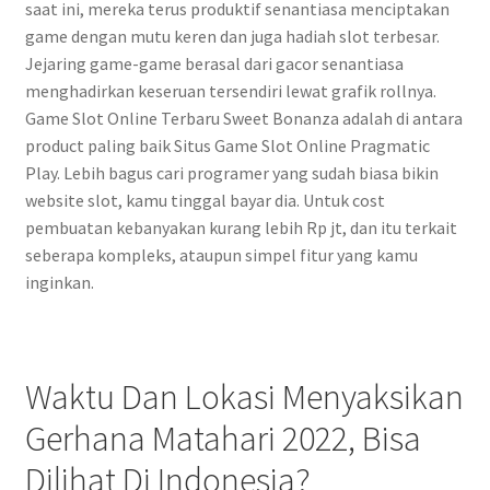
saat ini, mereka terus produktif senantiasa menciptakan
game dengan mutu keren dan juga hadiah slot terbesar.
Jejaring game-game berasal dari gacor senantiasa
menghadirkan keseruan tersendiri lewat grafik rollnya.
Game Slot Online Terbaru Sweet Bonanza adalah di antara
product paling baik Situs Game Slot Online Pragmatic
Play. Lebih bagus cari programer yang sudah biasa bikin
website slot, kamu tinggal bayar dia. Untuk cost
pembuatan kebanyakan kurang lebih Rp jt, dan itu terkait
seberapa kompleks, ataupun simpel fitur yang kamu
inginkan.
Waktu Dan Lokasi Menyaksikan
Gerhana Matahari 2022, Bisa
Dilihat Di Indonesia?