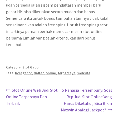
udah tersedia ialah sistem pendaftaran member baru
gacor HK bisa dikerjakan secara mudah dan bebas.
Sementara itu untuk bonus tambahan lainnya tidak kalah
seru dinantikan adalah free spins. Untuk free spins gacor
ini artinya pemain berhak memutar mesin slot online
bersama jumlah yang telah ditentukan dari bonus
tersebut.
Category:
Slot Gacor
Tags:
bolagacor
,
daftar
,
online
,
terpercaya
,
website
Navigasi
Previous
Next
Slot Online Web Judi Slot
5 Rahasia Tersembunyi Soal
post:
post:
Online Terpercaya Dan
Rtp Judi Slot Online Yang
pos
Terbaik
Harus Diketahui, Bisa Bikin
Maxwin Apalagi Jackpot?