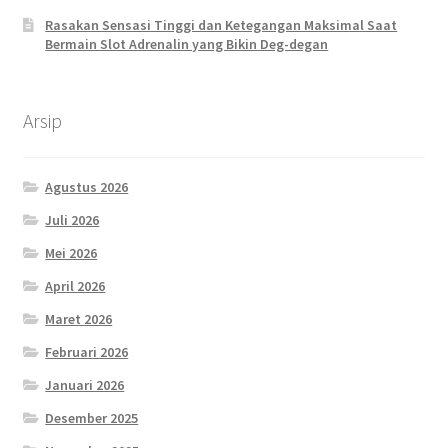
Rasakan Sensasi Tinggi dan Ketegangan Maksimal Saat
Bermain Slot Adrenalin yang Bikin Deg-degan
Arsip
Agustus 2026
Juli 2026
Mei 2026
April 2026
Maret 2026
Februari 2026
Januari 2026
Desember 2025