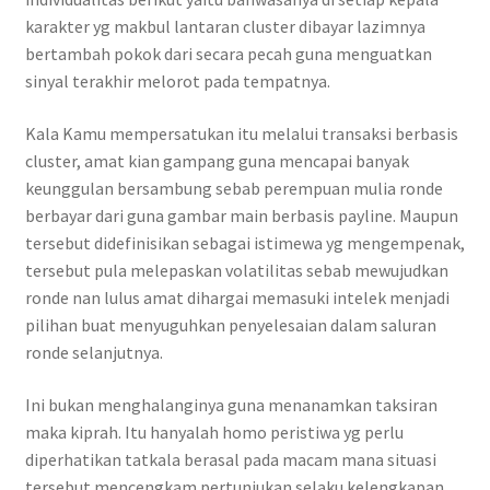
karakter yg makbul lantaran cluster dibayar lazimnya
bertambah pokok dari secara pecah guna menguatkan
sinyal terakhir melorot pada tempatnya.
Kala Kamu mempersatukan itu melalui transaksi berbasis
cluster, amat kian gampang guna mencapai banyak
keunggulan bersambung sebab perempuan mulia ronde
berbayar dari guna gambar main berbasis payline. Maupun
tersebut didefinisikan sebagai istimewa yg mengempenak,
tersebut pula melepaskan volatilitas sebab mewujudkan
ronde nan lulus amat dihargai memasuki intelek menjadi
pilihan buat menyuguhkan penyelesaian dalam saluran
ronde selanjutnya.
Ini bukan menghalanginya guna menanamkan taksiran
maka kiprah. Itu hanyalah homo peristiwa yg perlu
diperhatikan tatkala berasal pada macam mana situasi
tersebut mencengkam pertunjukan selaku kelengkapan.