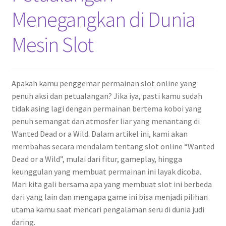
Menegangkan di Dunia
Mesin Slot
Apakah kamu penggemar permainan slot online yang
penuh aksi dan petualangan? Jika iya, pasti kamu sudah
tidak asing lagi dengan permainan bertema koboi yang
penuh semangat dan atmosfer liar yang menantang di
Wanted Dead or a Wild. Dalam artikel ini, kami akan
membahas secara mendalam tentang slot online “Wanted
Dead or a Wild”, mulai dari fitur, gameplay, hingga
keunggulan yang membuat permainan ini layak dicoba.
Mari kita gali bersama apa yang membuat slot ini berbeda
dari yang lain dan mengapa game ini bisa menjadi pilihan
utama kamu saat mencari pengalaman seru di dunia judi
daring.