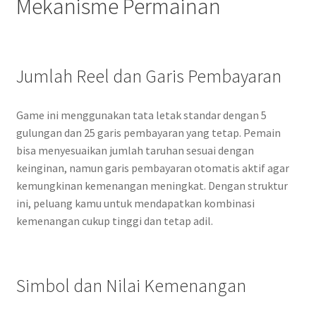
Mekanisme Permainan
Jumlah Reel dan Garis Pembayaran
Game ini menggunakan tata letak standar dengan 5
gulungan dan 25 garis pembayaran yang tetap. Pemain
bisa menyesuaikan jumlah taruhan sesuai dengan
keinginan, namun garis pembayaran otomatis aktif agar
kemungkinan kemenangan meningkat. Dengan struktur
ini, peluang kamu untuk mendapatkan kombinasi
kemenangan cukup tinggi dan tetap adil.
Simbol dan Nilai Kemenangan