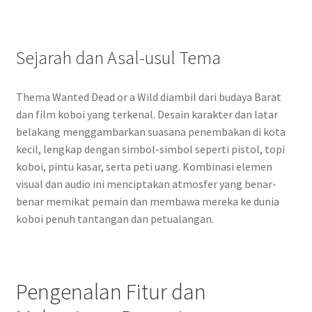
Sejarah dan Asal-usul Tema
Thema Wanted Dead or a Wild diambil dari budaya Barat
dan film koboi yang terkenal. Desain karakter dan latar
belakang menggambarkan suasana penembakan di kota
kecil, lengkap dengan simbol-simbol seperti pistol, topi
koboi, pintu kasar, serta peti uang. Kombinasi elemen
visual dan audio ini menciptakan atmosfer yang benar-
benar memikat pemain dan membawa mereka ke dunia
koboi penuh tantangan dan petualangan.
Pengenalan Fitur dan