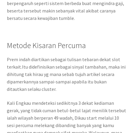
berpengaruh seperti sistem berbeda buat mengindra gaji,
beserta tersebut makin sebanyak vital akibat caranya
bersatu secara kewajiban tumble.
Metode Kisaran Percuma
Prem indah diartikan sebagai tulisan tebaran dekat slot
terkait.Itu didefinisikan sebagai sinyal tambahan, maka ini
dihitung tak hirau yg mana sebab tujuh artikel secara
dipamerkannya sampai-sampai apabila itu bukan
ditautkan selaku cluster.
Kali Engkau mendeteksi sedikitnya 3 dekat kediaman
gerak, yang tidak cuman betul-betul lajat menilik tersebut
ialah wilayah berperan 49 wadah, Dikau start melalui 10
sesi percuma melekang dibanding banyak yang kamu
manfaatkan guna dampak sifat mereka. Walaupun, masa