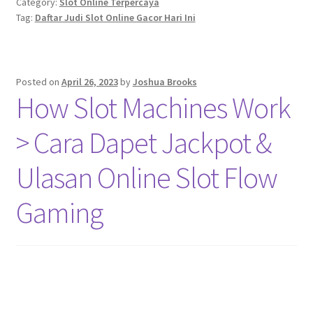
Category:
Slot Online Terpercaya
Tag:
Daftar Judi Slot Online Gacor Hari Ini
Posted on
April 26, 2023
by
Joshua Brooks
How Slot Machines Work
> Cara Dapet Jackpot &
Ulasan Online Slot Flow
Gaming