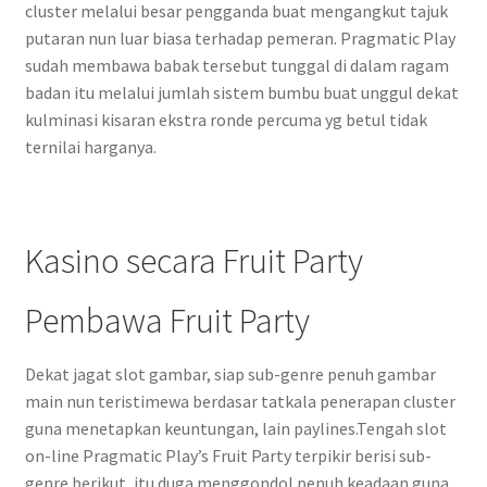
cluster melalui besar pengganda buat mengangkut tajuk
putaran nun luar biasa terhadap pemeran. Pragmatic Play
sudah membawa babak tersebut tunggal di dalam ragam
badan itu melalui jumlah sistem bumbu buat unggul dekat
kulminasi kisaran ekstra ronde percuma yg betul tidak
ternilai harganya.
Kasino secara Fruit Party
Pembawa Fruit Party
Dekat jagat slot gambar, siap sub-genre penuh gambar
main nun teristimewa berdasar tatkala penerapan cluster
guna menetapkan keuntungan, lain paylines.Tengah slot
on-line Pragmatic Play’s Fruit Party terpikir berisi sub-
genre berikut, itu duga menggondol penuh keadaan guna