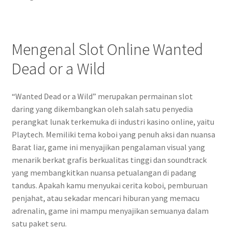
Mengenal Slot Online Wanted
Dead or a Wild
“Wanted Dead or a Wild” merupakan permainan slot
daring yang dikembangkan oleh salah satu penyedia
perangkat lunak terkemuka di industri kasino online, yaitu
Playtech. Memiliki tema koboi yang penuh aksi dan nuansa
Barat liar, game ini menyajikan pengalaman visual yang
menarik berkat grafis berkualitas tinggi dan soundtrack
yang membangkitkan nuansa petualangan di padang
tandus. Apakah kamu menyukai cerita koboi, pemburuan
penjahat, atau sekadar mencari hiburan yang memacu
adrenalin, game ini mampu menyajikan semuanya dalam
satu paket seru.