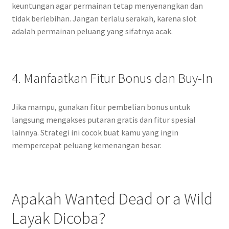
keuntungan agar permainan tetap menyenangkan dan
tidak berlebihan. Jangan terlalu serakah, karena slot
adalah permainan peluang yang sifatnya acak.
4. Manfaatkan Fitur Bonus dan Buy-In
Jika mampu, gunakan fitur pembelian bonus untuk
langsung mengakses putaran gratis dan fitur spesial
lainnya. Strategi ini cocok buat kamu yang ingin
mempercepat peluang kemenangan besar.
Apakah Wanted Dead or a Wild
Layak Dicoba?