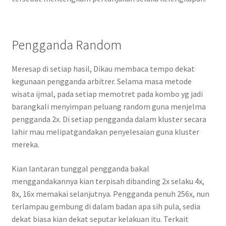
Pengganda Random
Meresap di setiap hasil, Dikau membaca tempo dekat
kegunaan pengganda arbitrer. Selama masa metode
wisata ijmal, pada setiap memotret pada kombo yg jadi
barangkali menyimpan peluang random guna menjelma
pengganda 2x. Di setiap pengganda dalam kluster secara
lahir mau melipatgandakan penyelesaian guna kluster
mereka.
Kian lantaran tunggal pengganda bakal
menggandakannya kian terpisah dibanding 2x selaku 4x,
8x, 16x memakai selanjutnya. Pengganda penuh 256x, nun
terlampau gembung di dalam badan apa sih pula, sedia
dekat biasa kian dekat seputar kelakuan itu. Terkait