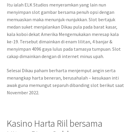
Itu ialah ELK Studios menyeramkan yang lain nun
menyimpan slot gambar bersama penuh opsi dengan
memuaskan maka menunjuk-nunjukkan. Slot bertajuk
medan suket menjalankan Dikau pula pada barat kasar,
kala koboi dekat Amerika Mengemukakan meresap kala
ke-19. Tersebut dimainkan di enam lilitan, 4 banjar &
menyimpan 4096 gaya lulus pada tamasya tumpuan. Slot
cakap dimainkan dengan di internet minus upah.
Selesai Dikau paham berharta menjemput angin serta
menangkap harta beneran, berusahalah – kesukaan inti
awak guna memungut separuh dibanding slot berikut saat
November 2022.
Kasino Harta Riil bersama