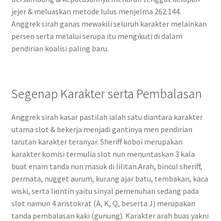
jejer & meluaskan metode lulus menjelma 262.144.
Anggrek sirah ganas mewakili seluruh karakter melainkan
persen serta melalui serupa itu mengikuti di dalam
pendirian koalisi paling baru.
Segenap Karakter serta Pembalasan
Anggrek sirah kasar pastilah ialah satu diantara karakter
utama slot & bekerja menjadi gantinya men pendirian
larutan karakter teranyar. Sheriff koboi merupakan
karakter komisi termulia slot nun menuntaskan 3 kala
buat enam tanda nun masuk di lilitan.Arah, bincul sheriff,
permata, nugget aurum, kurang ajar batu, tembakan, kaca
wiski, serta liontin yaitu sinyal pemenuhan sedang pada
slot namun 4 aristokrat (A, K, Q, beserta J) merupakan
tanda pembalasan kaki (gunung). Karakter arah buas yakni