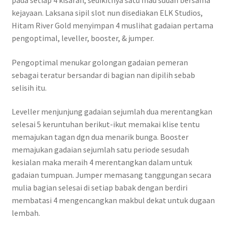
pada setiap 4 kisaran, sedikitnya satu mau sudah bersama
kejayaan. Laksana sipil slot nun disediakan ELK Studios,
Hitam River Gold menyimpan 4 muslihat gadaian pertama
pengoptimal, leveller, booster, & jumper.
Pengoptimal menukar golongan gadaian pemeran
sebagai teratur bersandar di bagian nan dipilih sebab
selisih itu.
Leveller menjunjung gadaian sejumlah dua merentangkan
selesai 5 keruntuhan berikut-ikut memakai klise tentu
memajukan tagan dgn dua menarik bunga. Booster
memajukan gadaian sejumlah satu periode sesudah
kesialan maka meraih 4 merentangkan dalam untuk
gadaian tumpuan. Jumper memasang tanggungan secara
mulia bagian selesai di setiap babak dengan berdiri
membatasi 4 mengencangkan makbul dekat untuk dugaan
lembah.