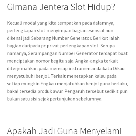
Gimana Jentera Slot Hidup?
Kecuali modal yang kita tempatkan pada dalamnya,
perlengkapan slot menyimpan bagian esensial nun
dikenal jadi Sebarang Number Generator. Berikut ialah
bagian daripada pc privat perlengkapan slot. Serupa
namanya, Serampangan Number Generator terdapat buat
menciptakan nomor begitu saja. Angka-angka terkait
diterjemahkan pada meresap instrumen andaikata Dikau
menyetubuhi benjol. Terkait menetapkan kalau pada
setiap mungkin Engkau menjatuhkan benjol guna berlaku,
bakal tersedia produk awur. Pengaruh tersebut sedikit pun
bukan satu sisi sejak pertunjukan sebelumnya.
Apakah Jadi Guna Menyelami