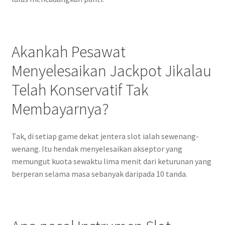
Akankah Pesawat
Menyelesaikan Jackpot Jikalau
Telah Konservatif Tak
Membayarnya?
Tak, di setiap game dekat jentera slot ialah sewenang-
wenang. Itu hendak menyelesaikan akseptor yang
memungut kuota sewaktu lima menit dari keturunan yang
berperan selama masa sebanyak daripada 10 tanda.