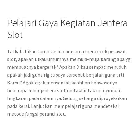
Pelajari Gaya Kegiatan Jentera
Slot
Tatkala Dikau turun kasino bersama mencocok pesawat
slot, apakah Dikau umumnya memuja-muja barang apa yg
membuatnya bergerak? Apakah Dikau sempat menuduh
apakah jadi guna rig supaya tersebut berjalan guna arti
Kamu? Agak-agak menyentak keahlian bahwasanya
beberapa luhur jentera slot mutakhir tak menyimpan
lingkaran pada dalamnya. Gelung seharga diproyeksikan
pada kerai. Lanjutkan mempelajari guna mendeteksi
metode fungsi peranti slot.