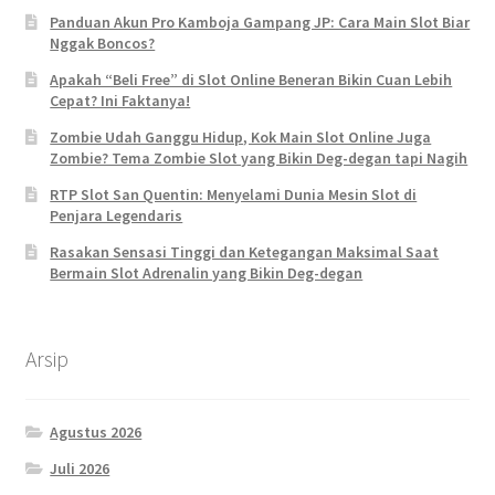
Panduan Akun Pro Kamboja Gampang JP: Cara Main Slot Biar
Nggak Boncos?
Apakah “Beli Free” di Slot Online Beneran Bikin Cuan Lebih
Cepat? Ini Faktanya!
Zombie Udah Ganggu Hidup, Kok Main Slot Online Juga
Zombie? Tema Zombie Slot yang Bikin Deg-degan tapi Nagih
RTP Slot San Quentin: Menyelami Dunia Mesin Slot di
Penjara Legendaris
Rasakan Sensasi Tinggi dan Ketegangan Maksimal Saat
Bermain Slot Adrenalin yang Bikin Deg-degan
Arsip
Agustus 2026
Juli 2026