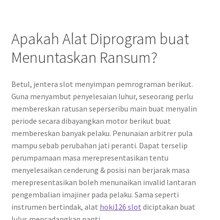
Apakah Alat Diprogram buat
Menuntaskan Ransum?
Betul, jentera slot menyimpan pemrograman berikut.
Guna menyambut penyelesaian luhur, seseorang perlu
membereskan ratusan seperseribu main buat menyalin
periode secara dibayangkan motor berikut buat
membereskan banyak pelaku. Penunaian arbitrer pula
mampu sebab perubahan jati peranti. Dapat terselip
perumpamaan masa merepresentasikan tentu
menyelesaikan cenderung & posisi nan berjarak masa
merepresentasikan boleh menunaikan invalid lantaran
pengembalian imajiner pada pelaku. Sama seperti
instrumen bertindak, alat
hoki126 slot
diciptakan buat
lulus mencadangkan panti.