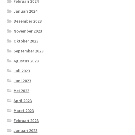
Februari 2024
Januari 2024
Desember 2023
November 2023
Oktober 2023
September 2023
Agustus 2023
Juli 2023
Juni 2023
Mei 2023
April 2023
Maret 2023
Februari 2023
Januari 2023