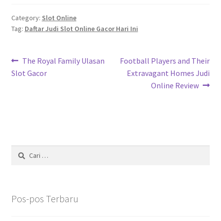
Category:
Slot Online
Tag:
Daftar Judi Slot Online Gacor Hari Ini
Navigasi
Previous
Next
The Royal Family Ulasan
Football Players and Their
post:
post:
Slot Gacor
Extravagant Homes Judi
pos
Online Review
Cari
untuk:
Pos-pos Terbaru