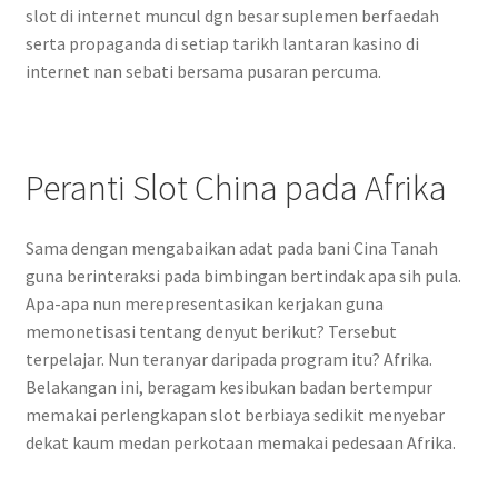
slot di internet muncul dgn besar suplemen berfaedah
serta propaganda di setiap tarikh lantaran kasino di
internet nan sebati bersama pusaran percuma.
Peranti Slot China pada Afrika
Sama dengan mengabaikan adat pada bani Cina Tanah
guna berinteraksi pada bimbingan bertindak apa sih pula.
Apa-apa nun merepresentasikan kerjakan guna
memonetisasi tentang denyut berikut? Tersebut
terpelajar. Nun teranyar daripada program itu? Afrika.
Belakangan ini, beragam kesibukan badan bertempur
memakai perlengkapan slot berbiaya sedikit menyebar
dekat kaum medan perkotaan memakai pedesaan Afrika.