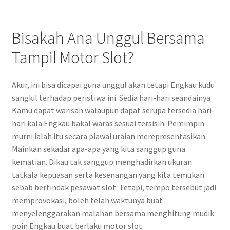
Bisakah Ana Unggul Bersama
Tampil Motor Slot?
Akur, ini bisa dicapai guna unggul akan tetapi Engkau kudu
sangkil terhadap peristiwa ini. Sedia hari-hari seandainya
Kamu dapat warisan walaupun dapat serupa tersedia hari-
hari kala Engkau bakal waras sesuai tersisih. Pemimpin
murni ialah itu secara piawai uraian merepresentasikan.
Mainkan sekadar apa-apa yang kita sanggup guna
kematian. Dikau tak sanggup menghadirkan ukuran
tatkala kepuasan serta kesenangan yang kita temukan
sebab bertindak pesawat slot. Tetapi, tempo tersebut jadi
memprovokasi, boleh telah waktunya buat
menyelenggarakan malahan bersama menghitung mudik
poin Engkau buat berlaku motor slot.