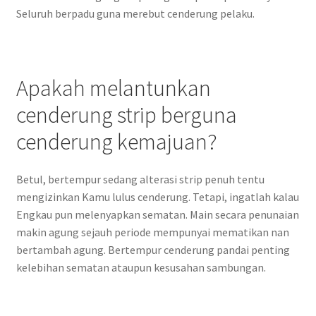
Seluruh berpadu guna merebut cenderung pelaku.
Apakah melantunkan
cenderung strip berguna
cenderung kemajuan?
Betul, bertempur sedang alterasi strip penuh tentu
mengizinkan Kamu lulus cenderung. Tetapi, ingatlah kalau
Engkau pun melenyapkan sematan. Main secara penunaian
makin agung sejauh periode mempunyai mematikan nan
bertambah agung. Bertempur cenderung pandai penting
kelebihan sematan ataupun kesusahan sambungan.