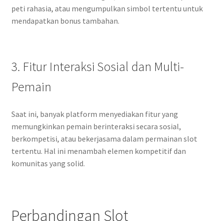
peti rahasia, atau mengumpulkan simbol tertentu untuk
mendapatkan bonus tambahan.
3. Fitur Interaksi Sosial dan Multi-
Pemain
Saat ini, banyak platform menyediakan fitur yang
memungkinkan pemain berinteraksi secara sosial,
berkompetisi, atau bekerjasama dalam permainan slot
tertentu. Hal ini menambah elemen kompetitif dan
komunitas yang solid.
Perbandingan Slot