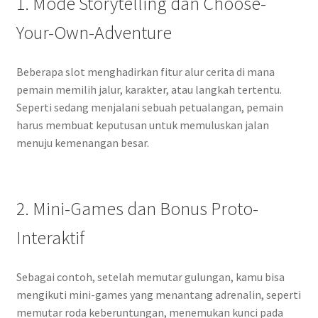
1. Mode Storytelling dan Choose-
Your-Own-Adventure
Beberapa slot menghadirkan fitur alur cerita di mana
pemain memilih jalur, karakter, atau langkah tertentu.
Seperti sedang menjalani sebuah petualangan, pemain
harus membuat keputusan untuk memuluskan jalan
menuju kemenangan besar.
2. Mini-Games dan Bonus Proto-
Interaktif
Sebagai contoh, setelah memutar gulungan, kamu bisa
mengikuti mini-games yang menantang adrenalin, seperti
memutar roda keberuntungan, menemukan kunci pada