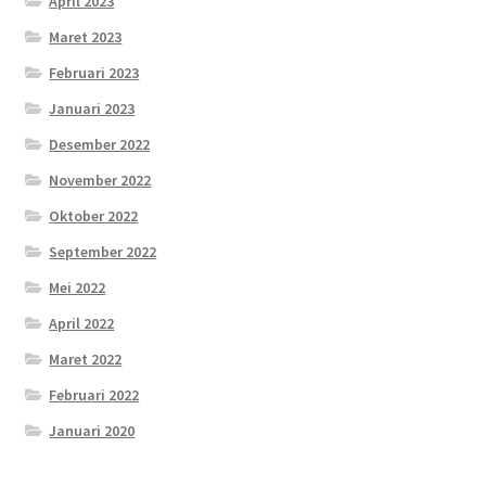
April 2023
Maret 2023
Februari 2023
Januari 2023
Desember 2022
November 2022
Oktober 2022
September 2022
Mei 2022
April 2022
Maret 2022
Februari 2022
Januari 2020