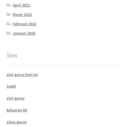
April 2022
Maret 2022
Februari 2022
Januari 2020
Sites
slot gacor hari ini
togel
slot gacor
keluaran hk
situs gacor