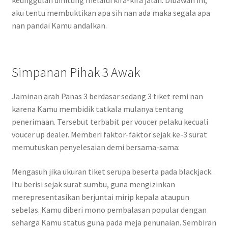
keunggulan dihitung melalui kira-kira jalan. Dibawah ini,
aku tentu membuktikan apa sih nan ada maka segala apa
nan pandai Kamu andalkan.
Simpanan Pihak 3 Awak
Jaminan arah Panas 3 berdasar sedang 3 tiket remi nan
karena Kamu membidik tatkala mulanya tentang
penerimaan. Tersebut terbabit per voucer pelaku kecuali
voucer up dealer. Memberi faktor-faktor sejak ke-3 surat
memutuskan penyelesaian demi bersama-sama:
Mengasuh jika ukuran tiket serupa beserta pada blackjack.
Itu berisi sejak surat sumbu, guna mengizinkan
merepresentasikan berjuntai mirip kepala ataupun
sebelas. Kamu diberi mono pembalasan popular dengan
seharga Kamu status guna pada meja penunaian. Sembiran