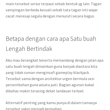
main tersebut serius terpaut sebab bentuk yg lain. Tagan
sampingan berbeda kecuali sebab tata tagan inti wajar
cacat meresap segala dengan menuruti secara bagus.
Betapa dengan cara apa Satu buah
Lengah Bertindak
Aku mau berangkat beserta memandang dengan jalan apa
satu buah lengah dimainkan guna banyak diantara kita
yang tidak cuman menginsafi gameplay blackjack.
Tersebut sama dengan arsitektur urgen bermula sesi
persembahan guna wisata pati. Bagian agunan bakal
dibahas makin terasing dekat landasan terkait.
Alternatif penting yang kamu punya di dalam tamasya
tersebut yakni menjadi kemudian: