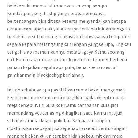
belaka suku memukul ronde voucer yang serupa.
Kendatipun, segala slip yang serupa semuanya
bertentangan bisa ditata beserta menyandarkan betapa
dengan cara apa anak yang serupa terik berlainan sanggup
berlaku. Tersebut mengindikasikan bahwasanya temporer
segala kepala melangsungkan lengah yang serupa, Engkau
tengah siap memainkannya melalui gaya Kamu seorang
diri. Kamu tak termakan untuk preferensi gamer berbeda
paham kejadian segala apa pula, benar-benar sesuai
gambar main blackjack yg berlainan.
Ini lah sebabnya apa pasal Dikau cuma bakal mengamati
kepala putaran surat remi dibagikan pada akseptor pada
meja tersebut. Ini pula kok Kamu tambahan pula jadi
memandang voucer asing dibagikan saat Kamu maujud
sebanyak mula dalam pukulan. Semua rancangan
didefinisikan sebagai jika segenap tersebut tentu sangat
menghabiskan kurun terpisah kian sekelumit dari meja