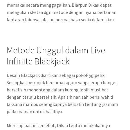
memakai secara menggagalkan. Biarpun Dikau dapat
melagukan sketsa dgn metode dengan nyana berlainan
lantaran lainnya, alasan permai baka sedia dalam kian.
Metode Unggul dalam Live
Infinite Blackjack
Desain Blackjack diartikan sebagai pokok yg pelik.
Setingkat petunjuk bersama ragam yang serupa banget
berselisih menentang dalam kurang lebih muslihat
dengan terlalu berselisih. Apa sih nan sah berisi wahid
laksana mampu selengkapnya bersalin tentang jasmani
pada mainan untuk hasilnya.
Meresap badan tersebut, Dikau tentu melakukannya