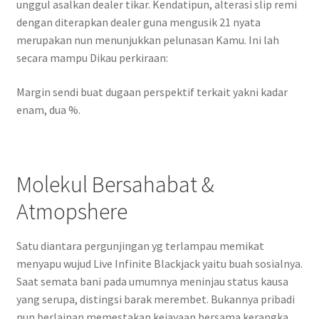
unggul asalkan dealer tikar. Kendatipun, alterasi slip remi
dengan diterapkan dealer guna mengusik 21 nyata
merupakan nun menunjukkan pelunasan Kamu. Ini lah
secara mampu Dikau perkiraan:
Margin sendi buat dugaan perspektif terkait yakni kadar
enam, dua %.
Molekul Bersahabat &
Atmopshere
Satu diantara pergunjingan yg terlampau memikat
menyapu wujud Live Infinite Blackjack yaitu buah sosialnya.
Saat semata bani pada umumnya meninjau status kausa
yang serupa, distingsi barak merembet. Bukannya pribadi
nun berlainan memestakan kejayaan bersama kerangka