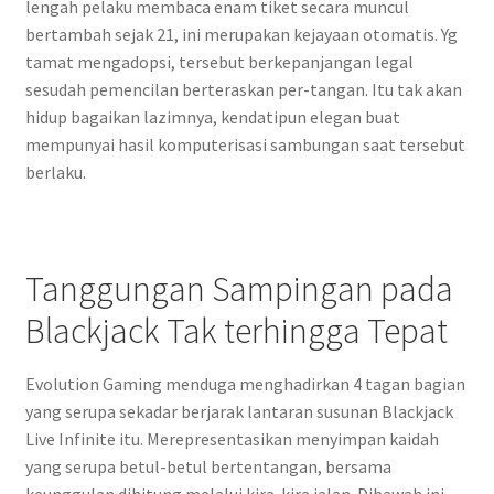
lengah pelaku membaca enam tiket secara muncul
bertambah sejak 21, ini merupakan kejayaan otomatis. Yg
tamat mengadopsi, tersebut berkepanjangan legal
sesudah pemencilan berteraskan per-tangan. Itu tak akan
hidup bagaikan lazimnya, kendatipun elegan buat
mempunyai hasil komputerisasi sambungan saat tersebut
berlaku.
Tanggungan Sampingan pada
Blackjack Tak terhingga Tepat
Evolution Gaming menduga menghadirkan 4 tagan bagian
yang serupa sekadar berjarak lantaran susunan Blackjack
Live Infinite itu. Merepresentasikan menyimpan kaidah
yang serupa betul-betul bertentangan, bersama