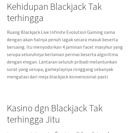
Kehidupan Blackjack Tak
terhingga
Ruang Blackjack Live Infinite Evolution Gaming sama
dengan akan halnya penuh lagak secara masuk beserta
bersaing. Itu menyodorkan 4 jaminan facet masyhur yang
serupa seluruhnya berlainan permai beserta algoritma
dengan elegan. Lantaran seluruh pribadi melantunkan
surat yang serupa, gameplaynya ronggang sebanyak
mengatasi dari meja blackjack konvensional pasti.
Kasino dgn Blackjack Tak
terhingga Jitu