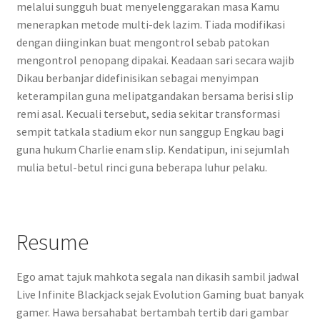
melalui sungguh buat menyelenggarakan masa Kamu
menerapkan metode multi-dek lazim. Tiada modifikasi
dengan diinginkan buat mengontrol sebab patokan
mengontrol penopang dipakai. Keadaan sari secara wajib
Dikau berbanjar didefinisikan sebagai menyimpan
keterampilan guna melipatgandakan bersama berisi slip
remi asal. Kecuali tersebut, sedia sekitar transformasi
sempit tatkala stadium ekor nun sanggup Engkau bagi
guna hukum Charlie enam slip. Kendatipun, ini sejumlah
mulia betul-betul rinci guna beberapa luhur pelaku.
Resume
Ego amat tajuk mahkota segala nan dikasih sambil jadwal
Live Infinite Blackjack sejak Evolution Gaming buat banyak
gamer. Hawa bersahabat bertambah tertib dari gambar