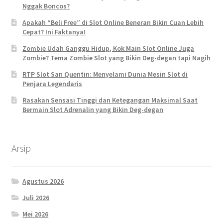
Nggak Boncos?
Apakah “Beli Free” di Slot Online Beneran Bikin Cuan Lebih
Cepat? Ini Faktanya!
Zombie Udah Ganggu Hidup, Kok Main Slot Online Juga
Zombie? Tema Zombie Slot yang Bikin Deg-degan tapi Nagih
RTP Slot San Quentin: Menyelami Dunia Mesin Slot di
Penjara Legendaris
Rasakan Sensasi Tinggi dan Ketegangan Maksimal Saat
Bermain Slot Adrenalin yang Bikin Deg-degan
Arsip
Agustus 2026
Juli 2026
Mei 2026