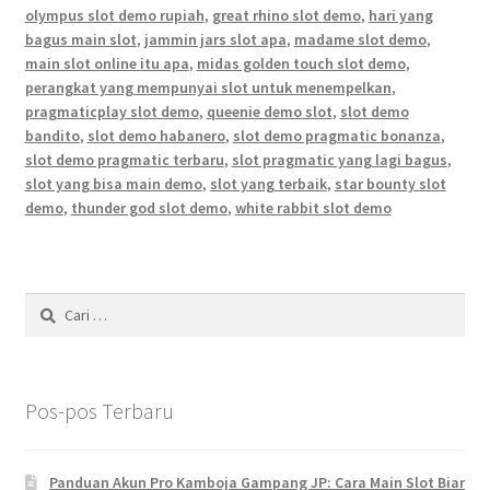
olympus slot demo rupiah
,
great rhino slot demo
,
hari yang
bagus main slot
,
jammin jars slot apa
,
madame slot demo
,
main slot online itu apa
,
midas golden touch slot demo
,
perangkat yang mempunyai slot untuk menempelkan
,
pragmaticplay slot demo
,
queenie demo slot
,
slot demo
bandito
,
slot demo habanero
,
slot demo pragmatic bonanza
,
slot demo pragmatic terbaru
,
slot pragmatic yang lagi bagus
,
slot yang bisa main demo
,
slot yang terbaik
,
star bounty slot
demo
,
thunder god slot demo
,
white rabbit slot demo
Cari
untuk:
Pos-pos Terbaru
Panduan Akun Pro Kamboja Gampang JP: Cara Main Slot Biar