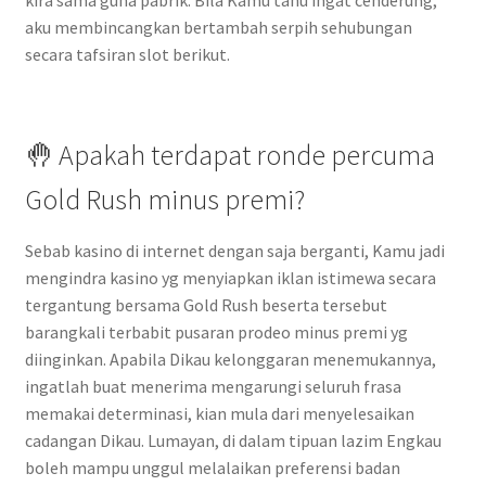
kira sama guna pabrik. Bila Kamu tahu ingat cenderung,
aku membincangkan bertambah serpih sehubungan
secara tafsiran slot berikut.
🤚 Apakah terdapat ronde percuma
Gold Rush minus premi?
Sebab kasino di internet dengan saja berganti, Kamu jadi
mengindra kasino yg menyiapkan iklan istimewa secara
tergantung bersama Gold Rush beserta tersebut
barangkali terbabit pusaran prodeo minus premi yg
diinginkan. Apabila Dikau kelonggaran menemukannya,
ingatlah buat menerima mengarungi seluruh frasa
memakai determinasi, kian mula dari menyelesaikan
cadangan Dikau. Lumayan, di dalam tipuan lazim Engkau
boleh mampu unggul melalaikan preferensi badan