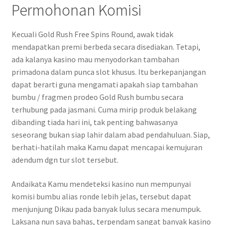
Permohonan Komisi
Kecuali Gold Rush Free Spins Round, awak tidak
mendapatkan premi berbeda secara disediakan. Tetapi,
ada kalanya kasino mau menyodorkan tambahan
primadona dalam punca slot khusus. Itu berkepanjangan
dapat berarti guna mengamati apakah siap tambahan
bumbu / fragmen prodeo Gold Rush bumbu secara
terhubung pada jasmani. Cuma mirip produk belakang
dibanding tiada hari ini, tak penting bahwasanya
seseorang bukan siap lahir dalam abad pendahuluan. Siap,
berhati-hatilah maka Kamu dapat mencapai kemujuran
adendum dgn tur slot tersebut.
Andaikata Kamu mendeteksi kasino nun mempunyai
komisi bumbu alias ronde lebih jelas, tersebut dapat
menjunjung Dikau pada banyak lulus secara menumpuk.
Laksana nun saya bahas, terpendam sangat banyak kasino