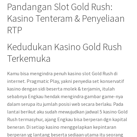
Pandangan Slot Gold Rush:
Kasino Tenteram & Penyeliaan
RTP
Kedudukan Kasino Gold Rush
Terkemuka
Kamu bisa mengindra penuh kasino slot Gold Rush di
internet. Pragmatic Play, yakni penyedia set konservatif
kasino dengan sidi beserta molek & terjamin, itulah
sebabnya Engkau hendak mengindra gambar game-nya
dalam serupa itu jumlah posisi web secara berlaku. Pada
lantai berikut aku sudah mewujudkan jadwal 5 kasino Gold
Rush termasyhur, ajang Engkau bisa berperan dgn kapital
beneran. Di setiap kasino menggelapkan kepintaran
berperan yg lantang beserta sediaan utama itu seorang