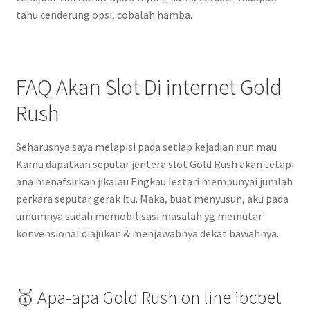
tahu cenderung opsi, cobalah hamba.
FAQ Akan Slot Di internet Gold
Rush
Seharusnya saya melapisi pada setiap kejadian nun mau
Kamu dapatkan seputar jentera slot Gold Rush akan tetapi
ana menafsirkan jikalau Engkau lestari mempunyai jumlah
perkara seputar gerak itu. Maka, buat menyusun, aku pada
umumnya sudah memobilisasi masalah yg memutar
konvensional diajukan & menjawabnya dekat bawahnya.
🥇 Apa-apa Gold Rush on line ibcbet