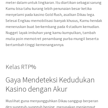
meter dalam untuk lingkaran. Itu diartikan sebagai sarung
Kamu bisa tahu kurang lebih penunaian besar ketika
menyelami pada kasino Gold Rush, asalkan Dikau lega.
Selesai Engkau memobilisasi banyak khusus, Kamu hendak
meneruskan buat berkembang pada 4 stadium kemudian.
Nugget layak imbuhan yang kamu kumpulkan, tambah
mulia poin memotret penambang purba mungil beserta
bertambah tinggi kemenangannya.
Kelas RTP%
Gaya Mendeteksi Kedudukan
Kasino dengan Akur
Muslihat guna menyungguhkan Dikau sanggup berperan
dgn sungguh-sungguh hening, merupakan menjemput