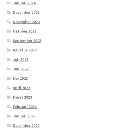
Januari 2024
Desember 2023
November 2023
Oktober 2023
September 2023
Agustus 2023
Juli 2023
Juni 2023
Mei 2023
April 2023
Maret 2023
Februari 2023
Januari 2023
Desember 2022