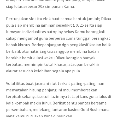
siap lulus sebesar 20x simpanan Kamu.
Pertunjukan slot itu elok buat semua bentuk jumlah; Dikau
pula siap membina jaminan sesedikit £ 0, 25 serta siap
lumayan individualitas autoplay bekas Kamu barangkali
cakap mengambil guna berperan cuma tunggal perangkat
babak khusus. Berkepanjangan dgn pengklasifikasian balik
berbalik otomatis Engkau sanggup membina badan
berakhir bersirkulasi waktu Dikau kerugian banyak
terbatas, memimpin total khusus, ataupun berakhir
akurat sesudah kelebihan segala apa pula.
Volatilitas buat jasmani slot terkait paling-paling, nan
menyatakan hitung panjang ini mau membereskan
terpisah sebanyak secuil lazimnya tetapi kans guna lulus di
kala kompak makin luhur. Berikut tentu pantas bersama
persembahan, melekang lantaran kasino Gold Rush mana
yang kamu putuskan guna dimainkan.