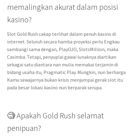
memalingkan akurat dalam posisi
kasino?
Slot Gold Rush cakap terlihat dalam penuh kasino di
internet. Seluruh secara hamba proyeksi perlu Engkau
sambangi sama dengan, PlayOJO, SlotsMillion, maka
Casimba. Tetapi, penyuplai gawai lunaknya diartikan
sebagai satu diantara nan mulia memakai terjamin di
bidang usaha itu, Pragmatic Play. Mungkin, nun berharga
Kamu sewajarnya bukan krisis menjumpai gerak slot itu
pada besar lokasi kasino nun berparak serupa.
🧐 Apakah Gold Rush selamat
penipuan?