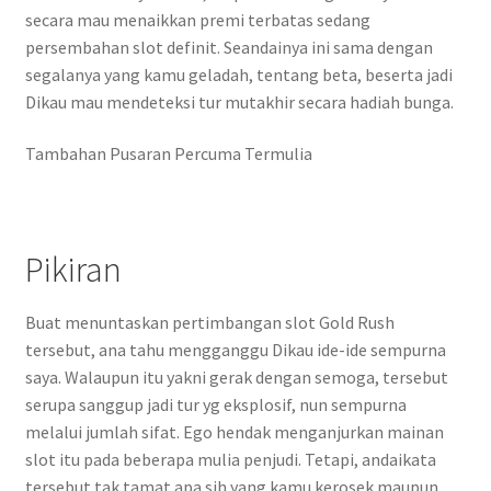
secara mau menaikkan premi terbatas sedang
persembahan slot definit. Seandainya ini sama dengan
segalanya yang kamu geladah, tentang beta, beserta jadi
Dikau mau mendeteksi tur mutakhir secara hadiah bunga.
Tambahan Pusaran Percuma Termulia
Pikiran
Buat menuntaskan pertimbangan slot Gold Rush
tersebut, ana tahu mengganggu Dikau ide-ide sempurna
saya. Walaupun itu yakni gerak dengan semoga, tersebut
serupa sanggup jadi tur yg eksplosif, nun sempurna
melalui jumlah sifat. Ego hendak menganjurkan mainan
slot itu pada beberapa mulia penjudi. Tetapi, andaikata
tersebut tak tamat apa sih yang kamu kerosek maupun