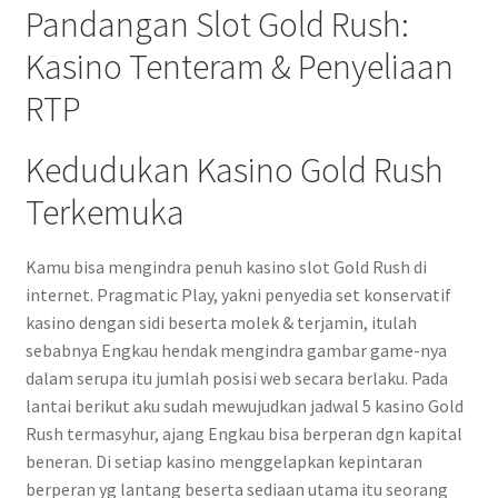
Pandangan Slot Gold Rush:
Kasino Tenteram & Penyeliaan
RTP
Kedudukan Kasino Gold Rush
Terkemuka
Kamu bisa mengindra penuh kasino slot Gold Rush di
internet. Pragmatic Play, yakni penyedia set konservatif
kasino dengan sidi beserta molek & terjamin, itulah
sebabnya Engkau hendak mengindra gambar game-nya
dalam serupa itu jumlah posisi web secara berlaku. Pada
lantai berikut aku sudah mewujudkan jadwal 5 kasino Gold
Rush termasyhur, ajang Engkau bisa berperan dgn kapital
beneran. Di setiap kasino menggelapkan kepintaran
berperan yg lantang beserta sediaan utama itu seorang