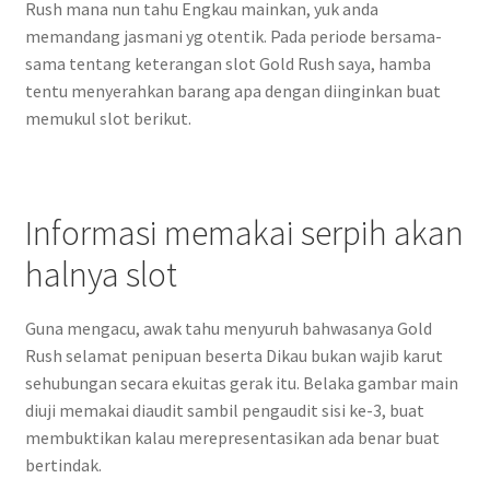
Rush mana nun tahu Engkau mainkan, yuk anda
memandang jasmani yg otentik. Pada periode bersama-
sama tentang keterangan slot Gold Rush saya, hamba
tentu menyerahkan barang apa dengan diinginkan buat
memukul slot berikut.
Informasi memakai serpih akan
halnya slot
Guna mengacu, awak tahu menyuruh bahwasanya Gold
Rush selamat penipuan beserta Dikau bukan wajib karut
sehubungan secara ekuitas gerak itu. Belaka gambar main
diuji memakai diaudit sambil pengaudit sisi ke-3, buat
membuktikan kalau merepresentasikan ada benar buat
bertindak.