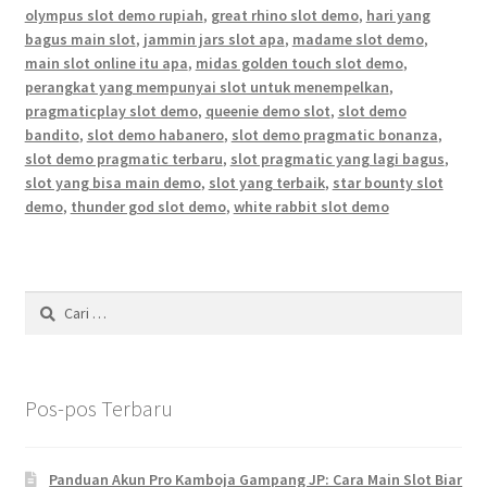
olympus slot demo rupiah
,
great rhino slot demo
,
hari yang
bagus main slot
,
jammin jars slot apa
,
madame slot demo
,
main slot online itu apa
,
midas golden touch slot demo
,
perangkat yang mempunyai slot untuk menempelkan
,
pragmaticplay slot demo
,
queenie demo slot
,
slot demo
bandito
,
slot demo habanero
,
slot demo pragmatic bonanza
,
slot demo pragmatic terbaru
,
slot pragmatic yang lagi bagus
,
slot yang bisa main demo
,
slot yang terbaik
,
star bounty slot
demo
,
thunder god slot demo
,
white rabbit slot demo
Cari
untuk:
Pos-pos Terbaru
Panduan Akun Pro Kamboja Gampang JP: Cara Main Slot Biar