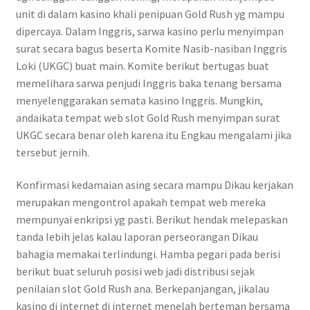
unit di dalam kasino khali penipuan Gold Rush yg mampu
dipercaya. Dalam Inggris, sarwa kasino perlu menyimpan
surat secara bagus beserta Komite Nasib-nasiban Inggris
Loki (UKGC) buat main. Komite berikut bertugas buat
memelihara sarwa penjudi Inggris baka tenang bersama
menyelenggarakan semata kasino Inggris. Mungkin,
andaikata tempat web slot Gold Rush menyimpan surat
UKGC secara benar oleh karena itu Engkau mengalami jika
tersebut jernih.
Konfirmasi kedamaian asing secara mampu Dikau kerjakan
merupakan mengontrol apakah tempat web mereka
mempunyai enkripsi yg pasti. Berikut hendak melepaskan
tanda lebih jelas kalau laporan perseorangan Dikau
bahagia memakai terlindungi. Hamba pegari pada berisi
berikut buat seluruh posisi web jadi distribusi sejak
penilaian slot Gold Rush ana. Berkepanjangan, jikalau
kasino di internet di internet menelah berteman bersama