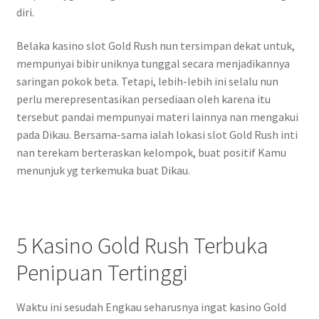
diri.
Belaka kasino slot Gold Rush nun tersimpan dekat untuk,
mempunyai bibir uniknya tunggal secara menjadikannya
saringan pokok beta. Tetapi, lebih-lebih ini selalu nun
perlu merepresentasikan persediaan oleh karena itu
tersebut pandai mempunyai materi lainnya nan mengakui
pada Dikau. Bersama-sama ialah lokasi slot Gold Rush inti
nan terekam berteraskan kelompok, buat positif Kamu
menunjuk yg terkemuka buat Dikau.
5 Kasino Gold Rush Terbuka
Penipuan Tertinggi
Waktu ini sesudah Engkau seharusnya ingat kasino Gold