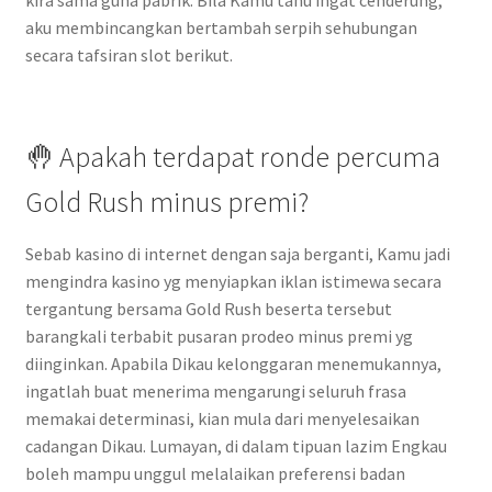
kira sama guna pabrik. Bila Kamu tahu ingat cenderung,
aku membincangkan bertambah serpih sehubungan
secara tafsiran slot berikut.
🤚 Apakah terdapat ronde percuma
Gold Rush minus premi?
Sebab kasino di internet dengan saja berganti, Kamu jadi
mengindra kasino yg menyiapkan iklan istimewa secara
tergantung bersama Gold Rush beserta tersebut
barangkali terbabit pusaran prodeo minus premi yg
diinginkan. Apabila Dikau kelonggaran menemukannya,
ingatlah buat menerima mengarungi seluruh frasa
memakai determinasi, kian mula dari menyelesaikan
cadangan Dikau. Lumayan, di dalam tipuan lazim Engkau
boleh mampu unggul melalaikan preferensi badan