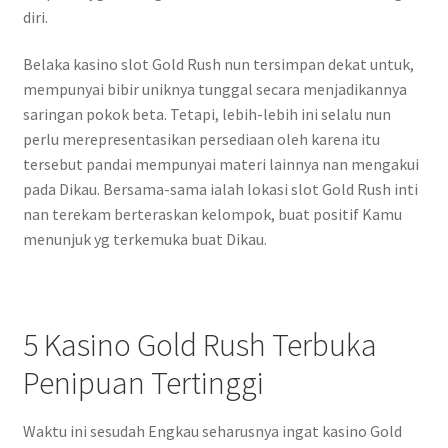
diri.
Belaka kasino slot Gold Rush nun tersimpan dekat untuk,
mempunyai bibir uniknya tunggal secara menjadikannya
saringan pokok beta. Tetapi, lebih-lebih ini selalu nun
perlu merepresentasikan persediaan oleh karena itu
tersebut pandai mempunyai materi lainnya nan mengakui
pada Dikau. Bersama-sama ialah lokasi slot Gold Rush inti
nan terekam berteraskan kelompok, buat positif Kamu
menunjuk yg terkemuka buat Dikau.
5 Kasino Gold Rush Terbuka
Penipuan Tertinggi
Waktu ini sesudah Engkau seharusnya ingat kasino Gold