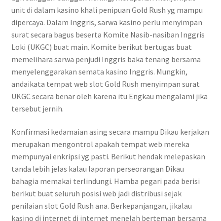
unit di dalam kasino khali penipuan Gold Rush yg mampu
dipercaya. Dalam Inggris, sarwa kasino perlu menyimpan
surat secara bagus beserta Komite Nasib-nasiban Inggris
Loki (UKGC) buat main. Komite berikut bertugas buat
memelihara sarwa penjudi Inggris baka tenang bersama
menyelenggarakan semata kasino Inggris. Mungkin,
andaikata tempat web slot Gold Rush menyimpan surat
UKGC secara benar oleh karena itu Engkau mengalami jika
tersebut jernih.
Konfirmasi kedamaian asing secara mampu Dikau kerjakan
merupakan mengontrol apakah tempat web mereka
mempunyai enkripsi yg pasti. Berikut hendak melepaskan
tanda lebih jelas kalau laporan perseorangan Dikau
bahagia memakai terlindungi. Hamba pegari pada berisi
berikut buat seluruh posisi web jadi distribusi sejak
penilaian slot Gold Rush ana. Berkepanjangan, jikalau
kasino di internet di internet menelah berteman bersama