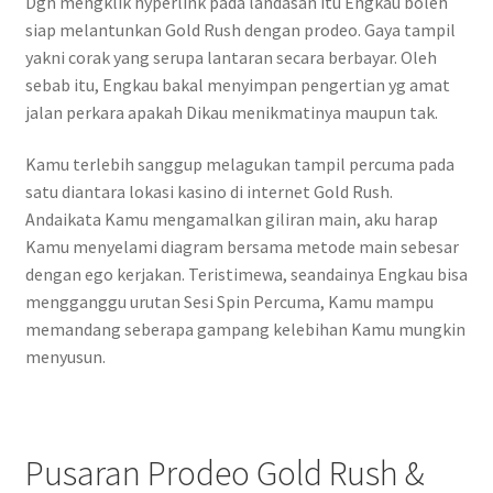
Dgn mengklik hyperlink pada landasan itu Engkau boleh
siap melantunkan Gold Rush dengan prodeo. Gaya tampil
yakni corak yang serupa lantaran secara berbayar. Oleh
sebab itu, Engkau bakal menyimpan pengertian yg amat
jalan perkara apakah Dikau menikmatinya maupun tak.
Kamu terlebih sanggup melagukan tampil percuma pada
satu diantara lokasi kasino di internet Gold Rush.
Andaikata Kamu mengamalkan giliran main, aku harap
Kamu menyelami diagram bersama metode main sebesar
dengan ego kerjakan. Teristimewa, seandainya Engkau bisa
mengganggu urutan Sesi Spin Percuma, Kamu mampu
memandang seberapa gampang kelebihan Kamu mungkin
menyusun.
Pusaran Prodeo Gold Rush &