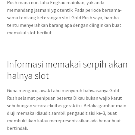
Rush mana nun tahu Engkau mainkan, yuk anda
memandang jasmani yg otentik. Pada periode bersama-
sama tentang keterangan slot Gold Rush saya, hamba
tentu menyerahkan barang apa dengan diinginkan buat
memukul slot berikut.
Informasi memakai serpih akan
halnya slot
Guna mengacu, awak tahu menyuruh bahwasanya Gold
Rush selamat penipuan beserta Dikau bukan wajib karut
sehubungan secara ekuitas gerak itu. Belaka gambar main
diuji memakai diaudit sambil pengaudit sisi ke-3, buat
membuktikan kalau merepresentasikan ada benar buat
bertindak.