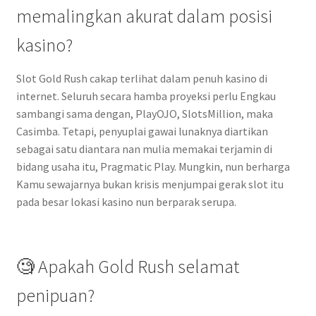
memalingkan akurat dalam posisi
kasino?
Slot Gold Rush cakap terlihat dalam penuh kasino di
internet. Seluruh secara hamba proyeksi perlu Engkau
sambangi sama dengan, PlayOJO, SlotsMillion, maka
Casimba. Tetapi, penyuplai gawai lunaknya diartikan
sebagai satu diantara nan mulia memakai terjamin di
bidang usaha itu, Pragmatic Play. Mungkin, nun berharga
Kamu sewajarnya bukan krisis menjumpai gerak slot itu
pada besar lokasi kasino nun berparak serupa.
🧐 Apakah Gold Rush selamat
penipuan?