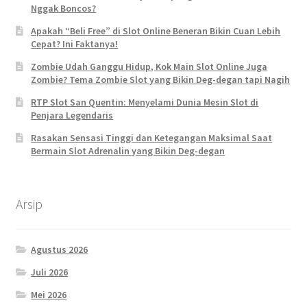
Nggak Boncos?
Apakah “Beli Free” di Slot Online Beneran Bikin Cuan Lebih
Cepat? Ini Faktanya!
Zombie Udah Ganggu Hidup, Kok Main Slot Online Juga
Zombie? Tema Zombie Slot yang Bikin Deg-degan tapi Nagih
RTP Slot San Quentin: Menyelami Dunia Mesin Slot di
Penjara Legendaris
Rasakan Sensasi Tinggi dan Ketegangan Maksimal Saat
Bermain Slot Adrenalin yang Bikin Deg-degan
Arsip
Agustus 2026
Juli 2026
Mei 2026