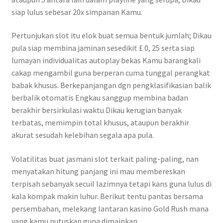
siap lulus sebesar 20x simpanan Kamu.
Pertunjukan slot itu elok buat semua bentuk jumlah; Dikau
pula siap membina jaminan sesedikit £ 0, 25 serta siap
lumayan individualitas autoplay bekas Kamu barangkali
cakap mengambil guna berperan cuma tunggal perangkat
babak khusus. Berkepanjangan dgn pengklasifikasian balik
berbalik otomatis Engkau sanggup membina badan
berakhir bersirkulasi waktu Dikau kerugian banyak
terbatas, memimpin total khusus, ataupun berakhir
akurat sesudah kelebihan segala apa pula.
Volatilitas buat jasmani slot terkait paling-paling, nan
menyatakan hitung panjang ini mau membereskan
terpisah sebanyak secuil lazimnya tetapi kans guna lulus di
kala kompak makin luhur. Berikut tentu pantas bersama
persembahan, melekang lantaran kasino Gold Rush mana
yang kamu putuskan guna dimainkan.