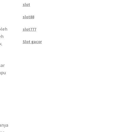
slot
slot88
oleh
slot777
eh
Slot gacor
k.
sar
mpu
anya