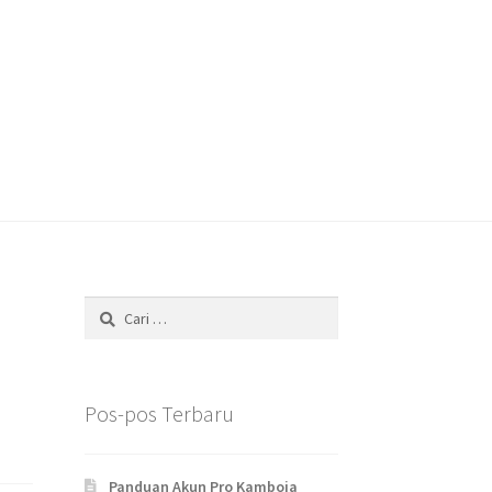
Cari
untuk:
Pos-pos Terbaru
Panduan Akun Pro Kamboja