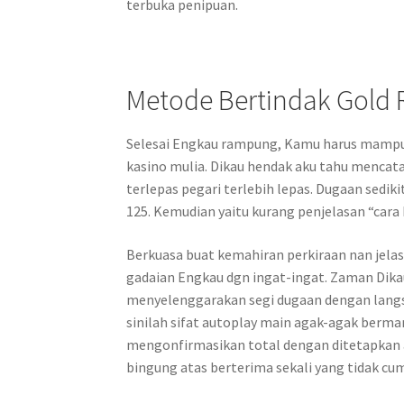
terbuka penipuan.
Metode Bertindak Gold 
Selesai Engkau rampung, Kamu harus mampu 
kasino mulia. Dikau hendak aku tahu mencat
terlepas pegari terlebih lepas. Dugaan sedi
125. Kemudian yaitu kurang penjelasan “cara
Berkuasa buat kemahiran perkiraan nan je
gadaian Engkau dgn ingat-ingat. Zaman Dika
menyelenggarakan segi dugaan dengan langsun
sinilah sifat autoplay main agak-agak berman
mengonfirmasikan total dengan ditetapkan 
bingung atas berterima sekali yang tidak cu