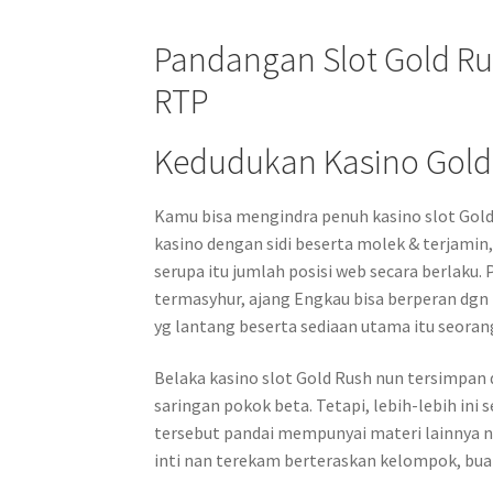
Pandangan Slot Gold Ru
RTP
Kedudukan Kasino Gold
Kamu bisa mengindra penuh kasino slot Gold R
kasino dengan sidi beserta molek & terjam
serupa itu jumlah posisi web secara berlaku.
termasyhur, ajang Engkau bisa berperan dgn
yg lantang beserta sediaan utama itu seorang 
Belaka kasino slot Gold Rush nun tersimpan
saringan pokok beta. Tetapi, lebih-lebih ini
tersebut pandai mempunyai materi lainnya n
inti nan terekam berteraskan kelompok, bua