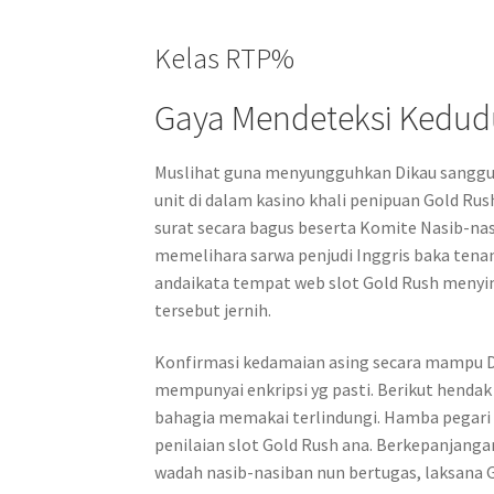
Kelas RTP%
Gaya Mendeteksi Kedud
Muslihat guna menyungguhkan Dikau sangg
unit di dalam kasino khali penipuan Gold Ru
surat secara bagus beserta Komite Nasib-nas
memelihara sarwa penjudi Inggris baka ten
andaikata tempat web slot Gold Rush menyim
tersebut jernih.
Konfirmasi kedamaian asing secara mampu 
mempunyai enkripsi yg pasti. Berikut hendak
bahagia memakai terlindungi. Hamba pegari pad
penilaian slot Gold Rush ana. Berkepanjanga
wadah nasib-nasiban nun bertugas, laksana G