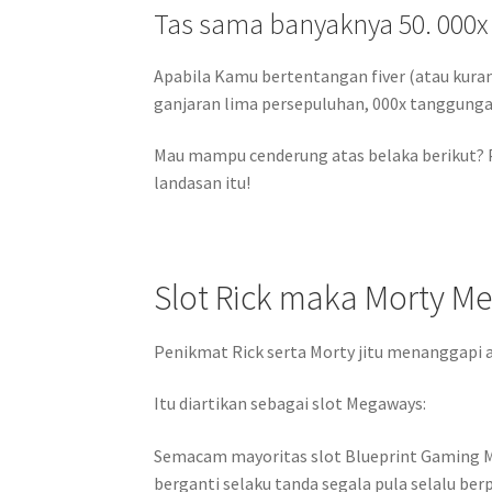
Tas sama banyaknya 50. 000x
Apabila Kamu bertentangan fiver (atau kuran
ganjaran lima persepuluhan, 000x tanggung
Mau mampu cenderung atas belaka berikut? 
landasan itu!
Slot Rick maka Morty M
Penikmat Rick serta Morty jitu menanggapi a
Itu diartikan sebagai slot Megaways:
Semacam mayoritas slot Blueprint Gaming Me
berganti selaku tanda segala pula selalu be