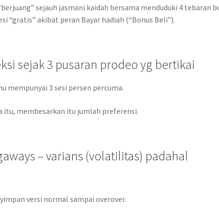
berjuang” sejauh jasmani kaidah bersama menduduki 4 tebaran b
 “gratis” akibat peran Bayar hadiah (“Bonus Beli”).
si sejak 3 pusaran prodeo yg bertikai
Kamu mempunyai 3 sesi persen percuma.
tra itu, membesarkan itu jumlah preferensi.
ways – varians (volatilitas) padahal
nyimpan versi normal sampai overover.