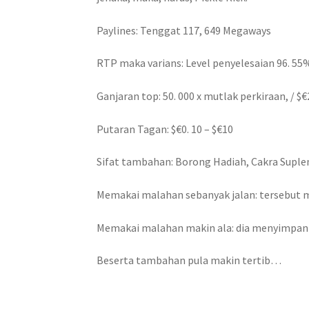
Paylines: Tenggat 117, 649 Megaways
RTP maka varians: Level penyelesaian 96. 55
Ganjaran top: 50. 000 x mutlak perkiraan, / $
Putaran Tagan: $€0. 10 – $€10
Sifat tambahan: Borong Hadiah, Cakra Suple
Memakai malahan sebanyak jalan: tersebut 
Memakai malahan makin ala: dia menyimpan s
Beserta tambahan pula makin tertib…