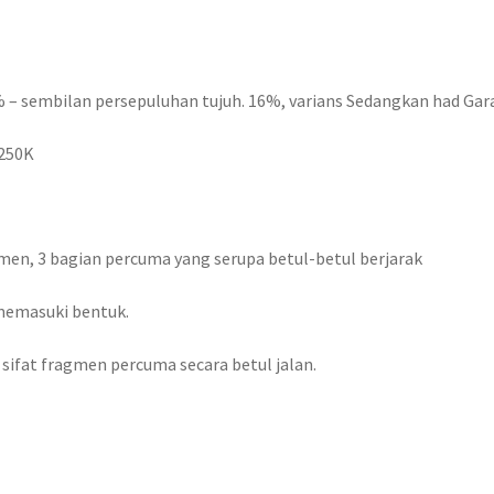
% – sembilan persepuluhan tujuh. 16%, varians Sedangkan had Ga
€250K
men, 3 bagian percuma yang serupa betul-betul berjarak
memasuki bentuk.
ifat fragmen percuma secara betul jalan.