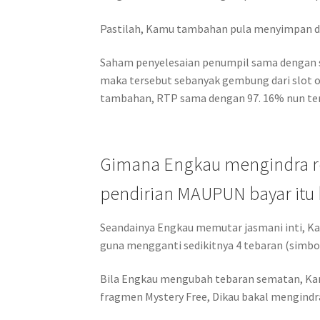
Pastilah, Kamu tambahan pula menyimpan du
Saham penyelesaian penumpil sama dengan 
maka tersebut sebanyak gembung dari slot 
tambahan, RTP sama dengan 97. 16% nun ter
Gimana Engkau mengindra ro
pendirian MAUPUN bayar itu b
Seandainya Engkau memutar jasmani inti, K
guna mengganti sedikitnya 4 tebaran (simbol
Bila Engkau mengubah tebaran sematan, Kam
fragmen Mystery Free, Dikau bakal mengindr