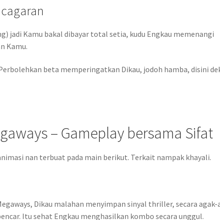
 cagaran
g) jadi Kamu bakal dibayar total setia, kudu Engkau memenangi
an Kamu.
Perbolehkan beta memperingatkan Dikau, jodoh hamba, disini de
egaways – Gameplay bersama Sifat
nimasi nan terbuat pada main berikut. Terkait nampak khayali.
gaways, Dikau malahan menyimpan sinyal thriller, secara agak-
rpencar. Itu sehat Engkau menghasilkan kombo secara unggul.