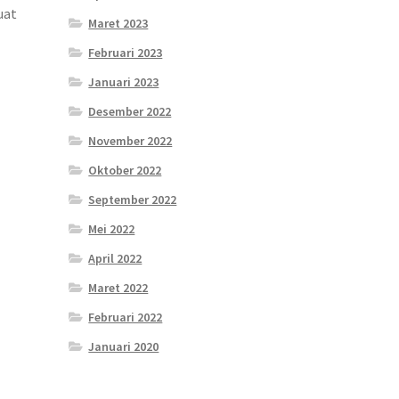
uat
Maret 2023
Februari 2023
Januari 2023
Desember 2022
November 2022
Oktober 2022
September 2022
Mei 2022
April 2022
Maret 2022
Februari 2022
Januari 2020