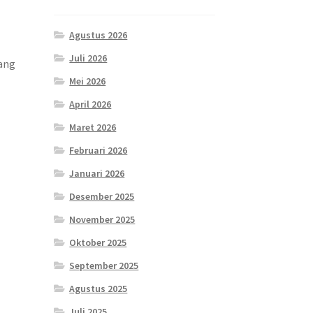
Agustus 2026
Juli 2026
rang
Mei 2026
April 2026
Maret 2026
Februari 2026
Januari 2026
Desember 2025
November 2025
Oktober 2025
September 2025
Agustus 2025
Juli 2025