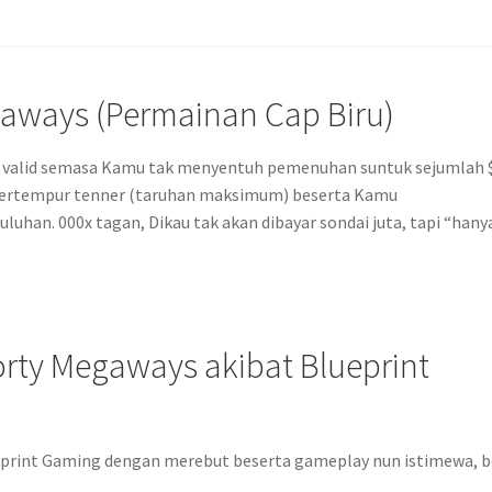
aways (Permainan Cap Biru)
 valid semasa Kamu tak menyentuh pemenuhan suntuk sejumlah $
u bertempur tenner (taruhan maksimum) beserta Kamu
han. 000x tagan, Dikau tak akan dibayar sondai juta, tapi “hany
Morty Megaways akibat Blueprint
ueprint Gaming dengan merebut beserta gameplay nun istimewa, b