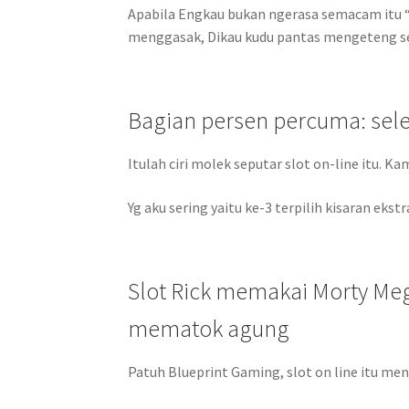
Apabila Engkau bukan ngerasa semacam itu “
menggasak, Dikau kudu pantas mengeteng sesi
Bagian persen percuma: selek
Itulah ciri molek seputar slot on-line itu. 
Yg aku sering yaitu ke-3 terpilih kisaran eks
Slot Rick memakai Morty Mega
mematok agung
Patuh Blueprint Gaming, slot on line itu me