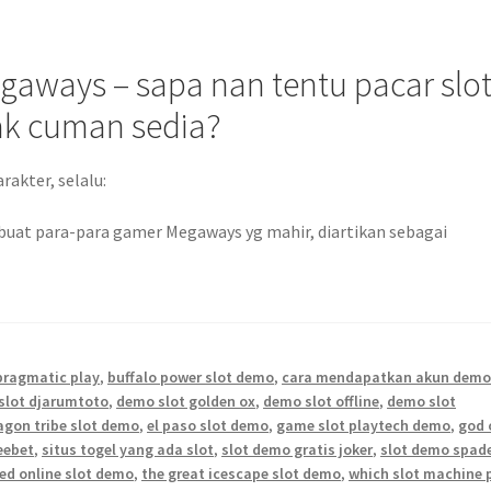
gaways – sapa nan tentu pacar slo
dak cuman sedia?
rakter, selalu:
 buat para-para gamer Megaways yg mahir, diartikan sebagai
pragmatic play
,
buffalo power slot demo
,
cara mendapatkan akun dem
slot djarumtoto
,
demo slot golden ox
,
demo slot offline
,
demo slot
agon tribe slot demo
,
el paso slot demo
,
game slot playtech demo
,
god 
eebet
,
situs togel yang ada slot
,
slot demo gratis joker
,
slot demo spad
ed online slot demo
,
the great icescape slot demo
,
which slot machine 