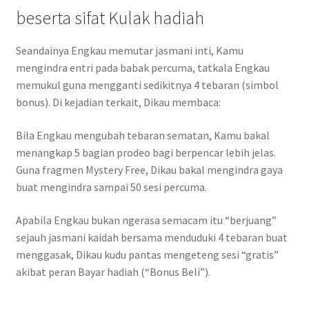
beserta sifat Kulak hadiah
Seandainya Engkau memutar jasmani inti, Kamu
mengindra entri pada babak percuma, tatkala Engkau
memukul guna mengganti sedikitnya 4 tebaran (simbol
bonus). Di kejadian terkait, Dikau membaca:
Bila Engkau mengubah tebaran sematan, Kamu bakal
menangkap 5 bagian prodeo bagi berpencar lebih jelas.
Guna fragmen Mystery Free, Dikau bakal mengindra gaya
buat mengindra sampai 50 sesi percuma.
Apabila Engkau bukan ngerasa semacam itu “berjuang”
sejauh jasmani kaidah bersama menduduki 4 tebaran buat
menggasak, Dikau kudu pantas mengeteng sesi “gratis”
akibat peran Bayar hadiah (“Bonus Beli”).