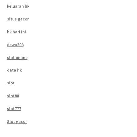
keluaran hk
situs gacor
hk hari ini
dewa303
slot online
data hk
slot
slot88
slot777
Slot gacor