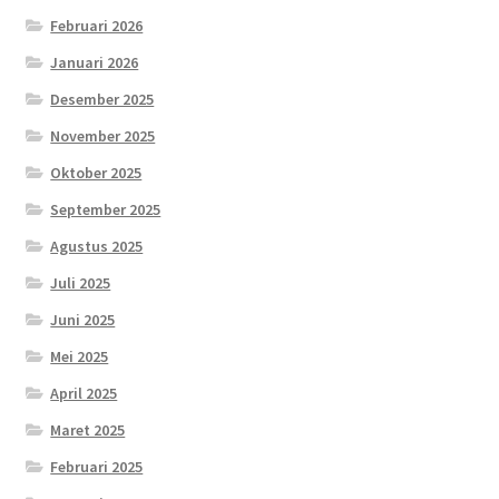
Februari 2026
Januari 2026
Desember 2025
November 2025
Oktober 2025
September 2025
Agustus 2025
Juli 2025
Juni 2025
Mei 2025
April 2025
Maret 2025
Februari 2025