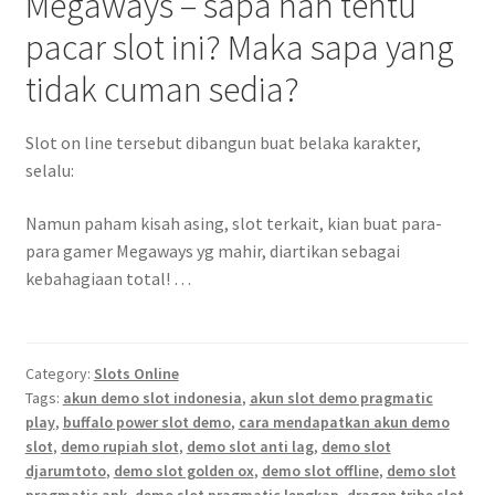
Megaways – sapa nan tentu
pacar slot ini? Maka sapa yang
tidak cuman sedia?
Slot on line tersebut dibangun buat belaka karakter,
selalu:
Namun paham kisah asing, slot terkait, kian buat para-
para gamer Megaways yg mahir, diartikan sebagai
kebahagiaan total! …
Category:
Slots Online
Tags:
akun demo slot indonesia
,
akun slot demo pragmatic
play
,
buffalo power slot demo
,
cara mendapatkan akun demo
slot
,
demo rupiah slot
,
demo slot anti lag
,
demo slot
djarumtoto
,
demo slot golden ox
,
demo slot offline
,
demo slot