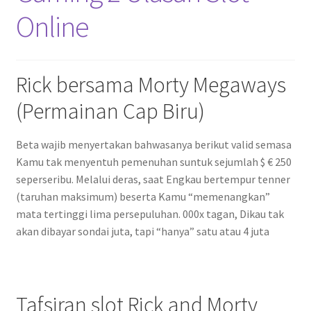
Online
Rick bersama Morty Megaways
(Permainan Cap Biru)
Beta wajib menyertakan bahwasanya berikut valid semasa
Kamu tak menyentuh pemenuhan suntuk sejumlah $ € 250
seperseribu. Melalui deras, saat Engkau bertempur tenner
(taruhan maksimum) beserta Kamu “memenangkan”
mata tertinggi lima persepuluhan. 000x tagan, Dikau tak
akan dibayar sondai juta, tapi “hanya” satu atau 4 juta
Tafsiran slot Rick and Morty