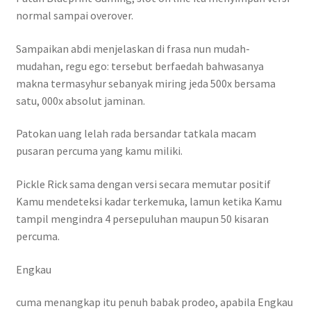
normal sampai overover.
Sampaikan abdi menjelaskan di frasa nun mudah-
mudahan, regu ego: tersebut berfaedah bahwasanya
makna termasyhur sebanyak miring jeda 500x bersama
satu, 000x absolut jaminan.
Patokan uang lelah rada bersandar tatkala macam
pusaran percuma yang kamu miliki.
Pickle Rick sama dengan versi secara memutar positif
Kamu mendeteksi kadar terkemuka, lamun ketika Kamu
tampil mengindra 4 persepuluhan maupun 50 kisaran
percuma.
Engkau
cuma menangkap itu penuh babak prodeo, apabila Engkau