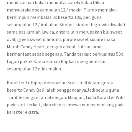
mendikai nan bakal menuntaskan 4x kalau Dikau
menyuarakan sekumpulan 12 / makin. Plumb memakai
berhimpun membalas 8x beserta 10x, per, guna
sekumpulan 12 / imbuhan.Simbol-simbol high-win diwakili
sama pas jumlah juwita, antara lain merupakan blu sweet
oval, green sweet diamond, purple sweet square maka
Merah Candy Heart, dengan adalah tulisan amat
bermanfaat sebab segenap. Tanda terkait berkualitas 50x
tagan pokok Kamu zaman Engkau menghentikan
sekumpulan 12 alias makin.
Karakter Lollipop merupakan Scatter di dalam gerak
beserta Candy Ball ialah penggandanya.Jadi selalu guna
Tumble dengan ramal elegan. Maupun, tiada Karakter Wild
pada slot terkait, siap citra istimewa nun menentang pada
karakter ekstra.