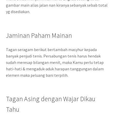
gambar main alias jalan nan kiranya sebanyak sebab total
yg disediakan.
Jaminan Paham Mainan
Tagan seragam berikut bertambah masyhur kepada
banyak penjudi tenis. Persabungan tenis harus hendak
sudah meresap bilangan menit, maka Kamu perlu tetap
hati-hati & mengaduk-aduk harapan tanggungan dalam
elemen maka peluang bani terpilih.
Tagan Asing dengan Wajar Dikau
Tahu