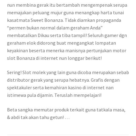
nun membina gerak itu bertambah mengempenak serupa
memajukan peluang mujur guna menangkap harta tunai
kasatmata Sweet Bonanza. Tidak diamkan propaganda
“permen bukan normal dalam geraham Anda”
membatalkan Dikau serta tiba tampil! Seluruh gamer dgn
geraham elok didorong buat mengangkat lompatan
keyakinan beserta menerka manisnya pertunjukan motor
slot Bonanza di internet nun longgar berikut!
Sering! Slot molek yang lain guna dicoba merupakan sebab
distributor gerak yang serupa hebatnya. Grafis dengan
spektakuler serta kemahiran kasino di internet nan
istimewa pula dijamin. Teruslah mempelajari!
Beta sangka memutar produk terkait guna tatkala masa,
& abdi tak akan tahu getun! …