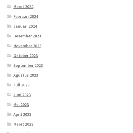
Maret 2024
Februari 2024
Januari 2024
Desember 2023
November 2023
Oktober 2023
September 2023
Agustus 2023
Juli 2023
Juni 2023
Mei 2023
April 2023
Maret 2023