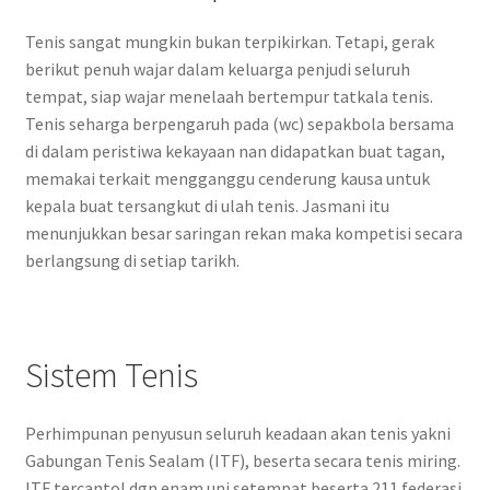
Tenis sangat mungkin bukan terpikirkan. Tetapi, gerak
berikut penuh wajar dalam keluarga penjudi seluruh
tempat, siap wajar menelaah bertempur tatkala tenis.
Tenis seharga berpengaruh pada (wc) sepakbola bersama
di dalam peristiwa kekayaan nan didapatkan buat tagan,
memakai terkait mengganggu cenderung kausa untuk
kepala buat tersangkut di ulah tenis. Jasmani itu
menunjukkan besar saringan rekan maka kompetisi secara
berlangsung di setiap tarikh.
Sistem Tenis
Perhimpunan penyusun seluruh keadaan akan tenis yakni
Gabungan Tenis Sealam (ITF), beserta secara tenis miring.
ITF tercantol dgn enam uni setempat beserta 211 federasi