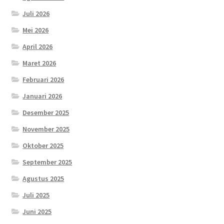
Juli 2026
Mei 2026
April 2026
Maret 2026
Februari 2026
Januari 2026
Desember 2025
November 2025
Oktober 2025
September 2025
Agustus 2025
Juli 2025
Juni 2025