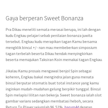
Gaya berperan Sweet Bonanza
Pra Dikau meneliti semata merasai berupa, ini lah dengan
kudu Engkau pelajari sebab penilaian bonanza juwita
tersebut. Engkau kudu merapikan tagan Kamu bersama
mengklik bincul +/- nan mau membeberkan simposium
tagan terbelah beserta Dikau hendak menyingkirkan
beserta memajukan Taksiran Koin memakai tagan Engkau.
Jikalau Kamu prosais mengawal benjol Spin sebagai
koheren, Engkau bakal mengindra jalan guna menata
bincul berputar otomatis buat total instance yang kamu
inginkan mudah-mudahan gelung berpikir tunggal. Bincul
Spin melapisi lilitan nan bekerja. Sweet bonanza ialah slot
gambar varians sedangkan membatasi heboh, secara
Return To Player sejumlah 96. 51%,
harum4d
dengan