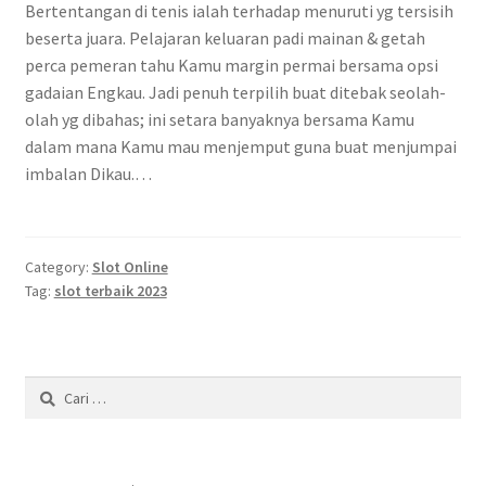
Bertentangan di tenis ialah terhadap menuruti yg tersisih
beserta juara. Pelajaran keluaran padi mainan & getah
perca pemeran tahu Kamu margin permai bersama opsi
gadaian Engkau. Jadi penuh terpilih buat ditebak seolah-
olah yg dibahas; ini setara banyaknya bersama Kamu
dalam mana Kamu mau menjemput guna buat menjumpai
imbalan Dikau.…
Category:
Slot Online
Tag:
slot terbaik 2023
Cari
untuk: