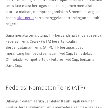
tenis luar maka bertugas pada manajemen memakai
statuta mainan, mempropagandakan & membentangkan
badan,
slot nexus
serta menggelar pertandingan seluruh
negeri.
Guna menata tenis ulung, ITF bergandeng tangan beserta
Federasi Tenis Cewek (WTA) beserta Koalisi
Berpengalaman Tenis (ATP). ITF bertugas buat
merancang kompetisi semacam Fed Cup, tenis dekat
Olimpiade, kompetisi tajuk Futures, Fed Cup, bersama
Davis Cup.
Federasi Kompeten Tenis (ATP)
Dibangun dalam Tarikh Sembilan Kasih Tujuh Puluhan,
Koalisi Berpengalaman Tenis menyelesaikan hak-hak laki-