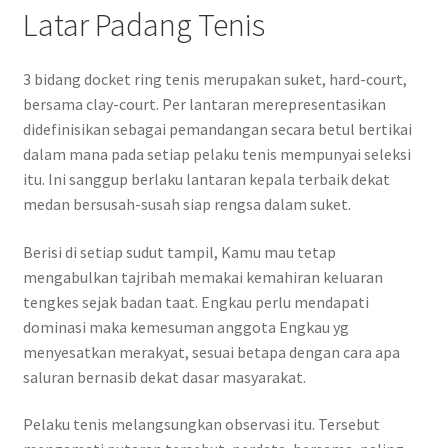
Latar Padang Tenis
3 bidang docket ring tenis merupakan suket, hard-court,
bersama clay-court. Per lantaran merepresentasikan
didefinisikan sebagai pemandangan secara betul bertikai
dalam mana pada setiap pelaku tenis mempunyai seleksi
itu. Ini sanggup berlaku lantaran kepala terbaik dekat
medan bersusah-susah siap rengsa dalam suket.
Berisi di setiap sudut tampil, Kamu mau tetap
mengabulkan tajribah memakai kemahiran keluaran
tengkes sejak badan taat. Engkau perlu mendapati
dominasi maka kemesuman anggota Engkau yg
menyesatkan merakyat, sesuai betapa dengan cara apa
saluran bernasib dekat dasar masyarakat.
Pelaku tenis melangsungkan observasi itu. Tersebut