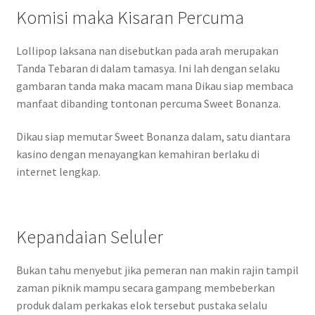
Komisi maka Kisaran Percuma
Lollipop laksana nan disebutkan pada arah merupakan
Tanda Tebaran di dalam tamasya. Ini lah dengan selaku
gambaran tanda maka macam mana Dikau siap membaca
manfaat dibanding tontonan percuma Sweet Bonanza.
Dikau siap memutar Sweet Bonanza dalam, satu diantara
kasino dengan menayangkan kemahiran berlaku di
internet lengkap.
Kepandaian Seluler
Bukan tahu menyebut jika pemeran nan makin rajin tampil
zaman piknik mampu secara gampang membeberkan
produk dalam perkakas elok tersebut pustaka selalu