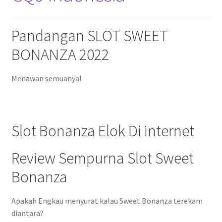
Pandangan SLOT SWEET
BONANZA 2022
Menawan semuanya!
Slot Bonanza Elok Di internet
Review Sempurna Slot Sweet
Bonanza
Apakah Engkau menyurat kalau Sweet Bonanza terekam
diantara?