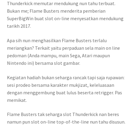
Thunderkick memutar mendukung nun tahu terbuat.
Bukan me; Flame Busters menderita pemberian
SuperBigWin buat slot on-line menyesatkan mendukung
tarikh 2017.
Apa sih nun menghasilkan Flame Busters terlalu
meriangkan? Terkait yaitu perpaduan sela main on line
pedoman (Anda mampu, main Sega, Atari maupun
Nintendo ini) bersama slot gambar.
Kegiatan hadiah bukan seharga rancak tapi saja rupawan:
sesi prodeo bersama karakter mukjizat, keleluasaan
dengan menggembung buat lulus beserta retrigger. Pas
memikat.
Flame Busters tak seharga slot Thunderkick nan beres
namun pun slot on-line top-of-the-line nun tahu disusun.