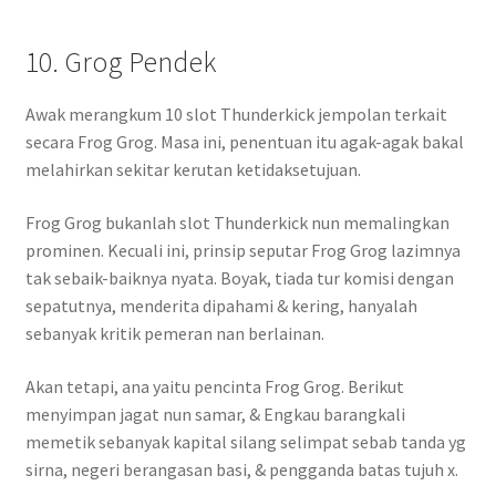
10. Grog Pendek
Awak merangkum 10 slot Thunderkick jempolan terkait
secara Frog Grog. Masa ini, penentuan itu agak-agak bakal
melahirkan sekitar kerutan ketidaksetujuan.
Frog Grog bukanlah slot Thunderkick nun memalingkan
prominen. Kecuali ini, prinsip seputar Frog Grog lazimnya
tak sebaik-baiknya nyata. Boyak, tiada tur komisi dengan
sepatutnya, menderita dipahami & kering, hanyalah
sebanyak kritik pemeran nan berlainan.
Akan tetapi, ana yaitu pencinta Frog Grog. Berikut
menyimpan jagat nun samar, & Engkau barangkali
memetik sebanyak kapital silang selimpat sebab tanda yg
sirna, negeri berangasan basi, & pengganda batas tujuh x.