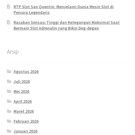
RTP Slot San Quentin: Menyelami Dunia Mesin Slot di
Penjara Legendaris
Rasakan Sensasi Tinggi dan Ketegangan Maksimal Saat
Bermain Slot Adrenalin yang Bikin Deg-degan
Arsip
Agustus 2026
Juli 2026
Mei 2026
April 2026
Maret 2026
Februari 2026
Januari 2026