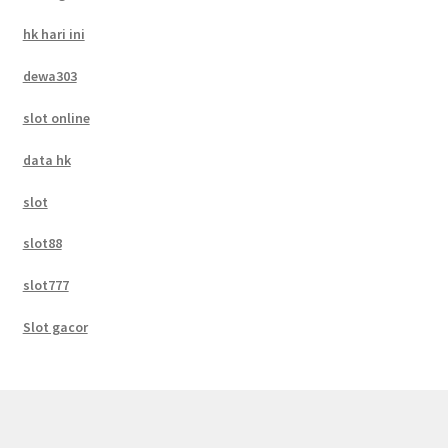
hk hari ini
dewa303
slot online
data hk
slot
slot88
slot777
Slot gacor