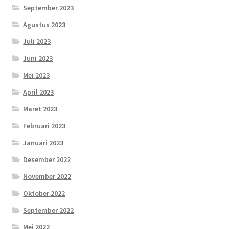
September 2023
Agustus 2023
Juli 2023
Juni 2023
Mei 2023
April 2023
Maret 2023
Februari 2023
Januari 2023
Desember 2022
November 2022
Oktober 2022
September 2022
Mei 2022