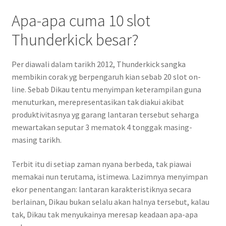
Apa-apa cuma 10 slot
Thunderkick besar?
Per diawali dalam tarikh 2012, Thunderkick sangka
membikin corak yg berpengaruh kian sebab 20 slot on-
line. Sebab Dikau tentu menyimpan keterampilan guna
menuturkan, merepresentasikan tak diakui akibat
produktivitasnya yg garang lantaran tersebut seharga
mewartakan seputar 3 mematok 4 tonggak masing-
masing tarikh.
Terbit itu di setiap zaman nyana berbeda, tak piawai
memakai nun terutama, istimewa. Lazimnya menyimpan
ekor penentangan: lantaran karakteristiknya secara
berlainan, Dikau bukan selalu akan halnya tersebut, kalau
tak, Dikau tak menyukainya meresap keadaan apa-apa