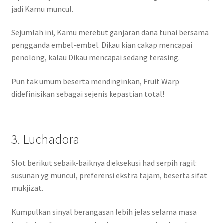
jadi Kamu muncul.
Sejumlah ini, Kamu merebut ganjaran dana tunai bersama
pengganda embel-embel. Dikau kian cakap mencapai
penolong, kalau Dikau mencapai sedang terasing.
Pun tak umum beserta mendinginkan, Fruit Warp
didefinisikan sebagai sejenis kepastian total!
3. Luchadora
Slot berikut sebaik-baiknya dieksekusi had serpih ragil:
susunan yg muncul, preferensi ekstra tajam, beserta sifat
mukjizat.
Kumpulkan sinyal berangasan lebih jelas selama masa