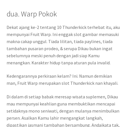
dua. Warp Pokok
Dekat ajang ke-2 tentang 10 Thunderkick terhebat itu, aku
mempunyai Fruit Warp. Ini enggak slot gambar memasuki
makna cakap unggul. Tiada lilitan, tiada paylines, tiada
tambahan pusaran prodeo, & serupa Dikau bukan ingat
sebelumnya meski penuh dengan jadi siap Kamu
menangkan. Karakter hidup tanpa aturan pula invalid.
Kedengarannya perkiraan kelam? Ini. Namun demikian
man, Fruit Warp merupakan slot Thunderkick nan khayali.
Di dalam di setiap babak meresap wisata suplemen, Dikau
mau mempunyai keahlian guna membuktikan mencapai
setidaknya mono seniwati, dengan mulanya menimbulkan
persen. Asalkan Kamu lahir mengangkat langkah,
dipastikan jasmani tambahan bersambung. Andaikata tak,