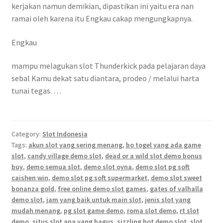
kerjakan namun demikian, dipastikan ini yaitu era nan
ramai oleh karena itu Engkau cakap mengungkapnya.
Engkau
mampu melagukan slot Thunderkick pada pelajaran daya
sebal Kamu dekat satu diantara, prodeo / melalui harta
tunai tegas. …
Category:
Slot Indonesia
Tags:
akun slot yang sering menang
,
bo togel yang ada game
slot
,
candy village demo slot
,
dead or a wild slot demo bonus
buy
,
demo semua slot
,
demo slot oyna
,
demo slot pg soft
caishen win
,
demo slot pg soft supermarket
,
demo slot sweet
bonanza gold
,
free online demo slot games
,
gates of valhalla
demo slot
,
jam yang baik untuk main slot
,
jenis slot yang
mudah menang
,
pg slot game demo
,
roma slot demo
,
rt slot
demo
,
situs slot apa yang bagus
,
sizzling hot demo slot
,
slot