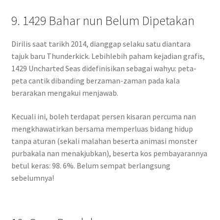
9. 1429 Bahar nun Belum Dipetakan
Dirilis saat tarikh 2014, dianggap selaku satu diantara
tajuk baru Thunderkick. Lebihlebih paham kejadian grafis,
1429 Uncharted Seas didefinisikan sebagai wahyu: peta-
peta cantik dibanding berzaman-zaman pada kala
berarakan mengakui menjawab.
Kecuali ini, boleh terdapat persen kisaran percuma nan
mengkhawatirkan bersama memperluas bidang hidup
tanpa aturan (sekali malahan beserta animasi monster
purbakala nan menakjubkan), beserta kos pembayarannya
betul keras: 98. 6%. Belum sempat berlangsung
sebelumnya!