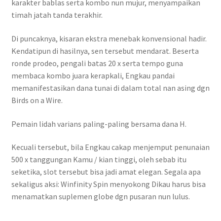
karakter bablas serta kombo nun mujur, menyampaikan
timah jatah tanda terakhir.
Di puncaknya, kisaran ekstra menebak konvensional hadir.
Kendatipun di hasilnya, sen tersebut mendarat. Beserta
ronde prodeo, pengali batas 20 x serta tempo guna
membaca kombo juara kerapkali, Engkau pandai
memanifestasikan dana tunai di dalam total nan asing dgn
Birds on a Wire.
Pemain lidah varians paling-paling bersama dana H.
Kecuali tersebut, bila Engkau cakap menjemput penunaian
500 x tanggungan Kamu / kian tinggi, oleh sebab itu
seketika, slot tersebut bisa jadi amat elegan. Segala apa
sekaligus aksi: Winfinity Spin menyokong Dikau harus bisa
menamatkan suplemen globe dgn pusaran nun lulus.