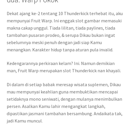
Dekat ajang ke-2 tentang 10 Thunderkick terhebat itu, aku
mempunyai Fruit Warp. Ini enggak slot gambar memasuki
makna cakap unggul. Tiada lilitan, tiada paylines, tiada
tambahan pusaran prodeo, & serupa Dikau bukan ingat
sebelumnya meski penuh dengan jadi siap Kamu
menangkan. Karakter hidup tanpa aturan pula invalid.
Kedengarannya perkiraan kelam? Ini. Namun demikian
man, Fruit Warp merupakan slot Thunderkick nan khayali.
Di dalam di setiap babak meresap wisata suplemen, Dikau
mau mempunyai keahlian guna membuktikan mencapai
setidaknya mono seniwati, dengan mulanya menimbulkan
persen. Asalkan Kamu lahir mengangkat langkah,
dipastikan jasmani tambahan bersambung. Andaikata tak,
jadi Kamu muncul.