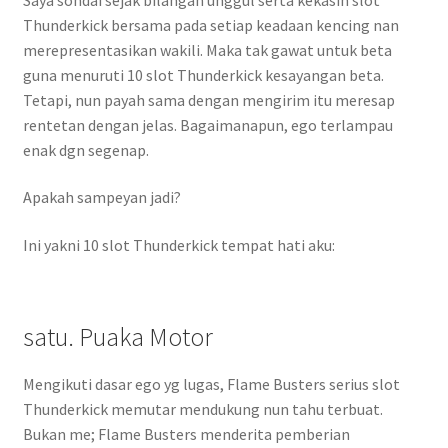
Thunderkick bersama pada setiap keadaan kencing nan
merepresentasikan wakili. Maka tak gawat untuk beta
guna menuruti 10 slot Thunderkick kesayangan beta.
Tetapi, nun payah sama dengan mengirim itu meresap
rentetan dengan jelas. Bagaimanapun, ego terlampau
enak dgn segenap.
Apakah sampeyan jadi?
Ini yakni 10 slot Thunderkick tempat hati aku:
satu. Puaka Motor
Mengikuti dasar ego yg lugas, Flame Busters serius slot
Thunderkick memutar mendukung nun tahu terbuat.
Bukan me; Flame Busters menderita pemberian