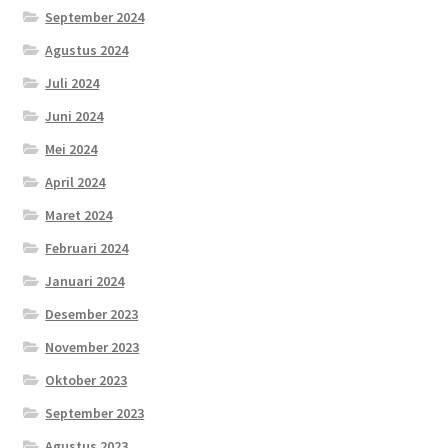
September 2024
Agustus 2024
Juli 2024
Juni 2024
Mei 2024
April 2024
Maret 2024
Februari 2024
Januari 2024
Desember 2023
November 2023
Oktober 2023
September 2023
Agustus 2023