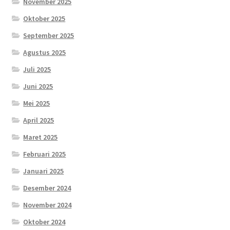
November 2025
Oktober 2025
September 2025
Agustus 2025
Juli 2025
Juni 2025
Mei 2025
April 2025
Maret 2025
Februari 2025
Januari 2025
Desember 2024
November 2024
Oktober 2024