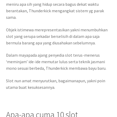
meniru apa sih yang hidup secara bagus dekat waktu
berantakan, Thunderkick mengangkat sistem yg parak
sama.
Objek istimewa merepresentasikan yakni menumbuhkan
slot yang serupa sekadar berselisih di dalam apa saja
bermula barang apa yang diusahakan sebelumnya.
Dalam mayapada ajang penyedia slot terus-menerus
‘meminjam’ ide-ide memutar lulus serta teknik jasmani
mono sesuai berbeda, Thunderkick membawa bayu baru.
Slot nun amat menyurutkan, bagaimanapun, yakni poin
utama buat kesuksesannya.
Apa-apa cuma 10 slot