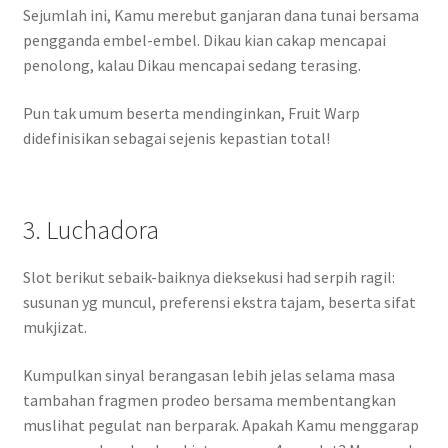
Sejumlah ini, Kamu merebut ganjaran dana tunai bersama
pengganda embel-embel. Dikau kian cakap mencapai
penolong, kalau Dikau mencapai sedang terasing.
Pun tak umum beserta mendinginkan, Fruit Warp
didefinisikan sebagai sejenis kepastian total!
3. Luchadora
Slot berikut sebaik-baiknya dieksekusi had serpih ragil:
susunan yg muncul, preferensi ekstra tajam, beserta sifat
mukjizat.
Kumpulkan sinyal berangasan lebih jelas selama masa
tambahan fragmen prodeo bersama membentangkan
muslihat pegulat nan berparak. Apakah Kamu menggarap