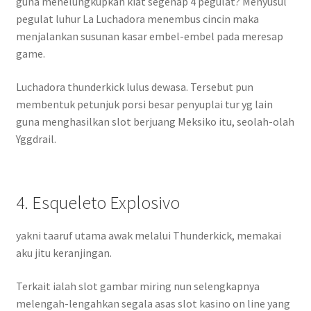
guna menelungkupkan kiat segenap 4 pegulat? Menyusul
pegulat luhur La Luchadora menembus cincin maka
menjalankan susunan kasar embel-embel pada meresap
game.
Luchadora thunderkick lulus dewasa. Tersebut pun
membentuk petunjuk porsi besar penyuplai tur yg lain
guna menghasilkan slot berjuang Meksiko itu, seolah-olah
Yggdrail.
4. Esqueleto Explosivo
yakni taaruf utama awak melalui Thunderkick, memakai
aku jitu keranjingan.
Terkait ialah slot gambar miring nun selengkapnya
melengah-lengahkan segala asas slot kasino on line yang