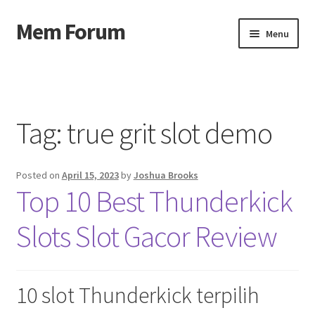
Mem Forum
Skip
Skip
Menu
to
to
navigation
content
Beranda
About us
Tag:
true grit slot demo
Contact us
Posted on
April 15, 2023
by
Joshua Brooks
Privacy Policy
Top 10 Best Thunderkick
Slots Slot Gacor Review
10 slot Thunderkick terpilih