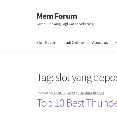
Mem Forum
Skip
Skip
to
to
Game Slot Yang Lagi Gacor Sekarang
navigation
content
Slot Gacor
Judi Online
About us
Beranda
About us
Contact us
Privacy Policy
Tag:
slot yang depo
Posted on
April 15, 2023
by
Joshua Brooks
Top 10 Best Thunde