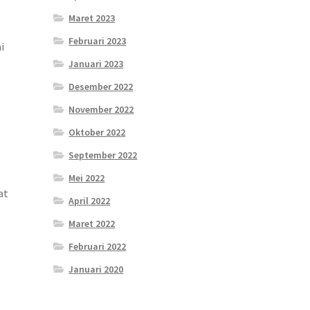
Maret 2023
Februari 2023
i
Januari 2023
Desember 2022
November 2022
Oktober 2022
September 2022
Mei 2022
at
April 2022
Maret 2022
Februari 2022
Januari 2020