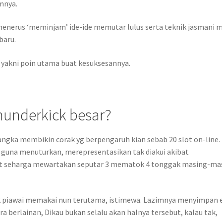
mnya.
menerus ‘meminjam’ ide-ide memutar lulus serta teknik jasmani 
baru.
yakni poin utama buat kesuksesannya.
hunderkick besar?
sangka membikin corak yg berpengaruh kian sebab 20 slot on-line.
guna menuturkan, merepresentasikan tak diakui akibat
but seharga mewartakan seputar 3 mematok 4 tonggak masing-ma
tak piawai memakai nun terutama, istimewa. Lazimnya menyimpan 
a berlainan, Dikau bukan selalu akan halnya tersebut, kalau tak,