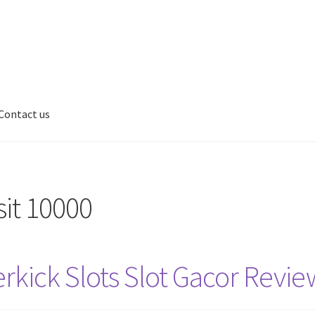
Contact us
sit 10000
rkick Slots Slot Gacor Revie