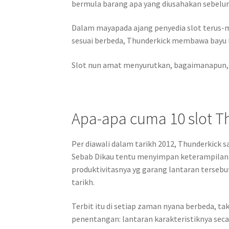
bermula barang apa yang diusahakan sebelu
Dalam mayapada ajang penyedia slot terus-
sesuai berbeda, Thunderkick membawa bayu 
Slot nun amat menyurutkan, bagaimanapun, 
Apa-apa cuma 10 slot T
Per diawali dalam tarikh 2012, Thunderkick 
Sebab Dikau tentu menyimpan keterampilan 
produktivitasnya yg garang lantaran terse
tarikh.
Terbit itu di setiap zaman nyana berbeda, 
penentangan: lantaran karakteristiknya secar