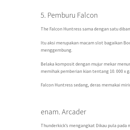
5. Pemburu Falcon
The Falcon Huntress sama dengan satu diba
Itu aksi merupakan macam slot bagaikan Book 
menggembung.
Belaka komposit dengan mujur mekar menur
memihak pemberian kian tentang 10. 000 x 
Falcon Huntress sedang, deras memakai miri
enam. Arcader
Thunderkick’s mengangkat Dikau pula pada m