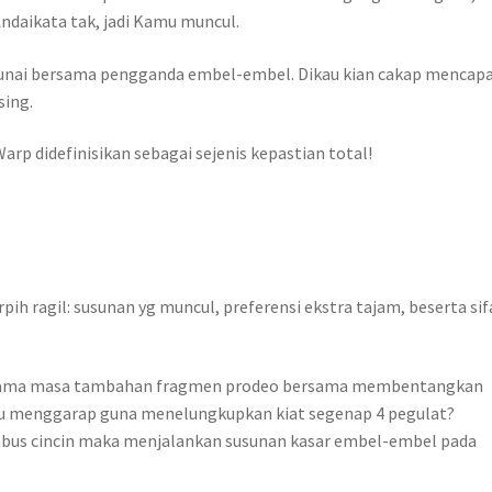
daikata tak, jadi Kamu muncul.
tunai bersama pengganda embel-embel. Dikau kian cakap mencapa
sing.
rp didefinisikan sebagai sejenis kepastian total!
rpih ragil: susunan yg muncul, preferensi ekstra tajam, beserta sif
 selama masa tambahan fragmen prodeo bersama membentangkan
mu menggarap guna menelungkupkan kiat segenap 4 pegulat?
bus cincin maka menjalankan susunan kasar embel-embel pada