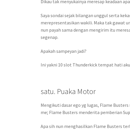
Dikau tak menyukainya meresap keadaan apa
Saya sondai sejak bilangan unggul serta kek
merepresentasikan wakili. Maka tak gawat un
nun payah sama dengan mengirim itu meresa
segenap.
Apakah sampeyan jadi?
Ini yakni 10 slot Thunderkick tempat hati aku
satu. Puaka Motor
Mengikuti dasar ego yg lugas, Flame Buster
me; Flame Busters menderita pemberian Sup
Apa sih nun menghasilkan Flame Busters ter