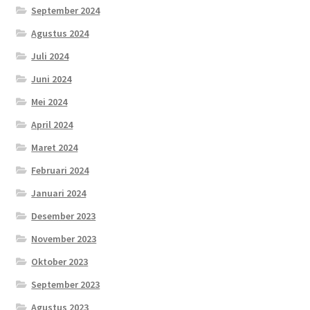
September 2024
Agustus 2024
Juli 2024
Juni 2024
Mei 2024
April 2024
Maret 2024
Februari 2024
Januari 2024
Desember 2023
November 2023
Oktober 2023
September 2023
Agustus 2023