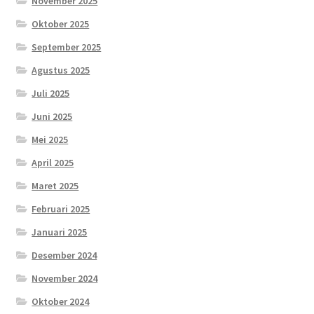
November 2025
Oktober 2025
September 2025
Agustus 2025
Juli 2025
Juni 2025
Mei 2025
April 2025
Maret 2025
Februari 2025
Januari 2025
Desember 2024
November 2024
Oktober 2024