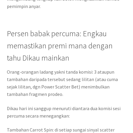
pemimpin anyar.
Persen babak percuma: Engkau
memastikan premi mana dengan
tahu Dikau mainkan
Orang-orangan ladang yakni tanda komisi: 3 ataupun
tambahan daripada tersebut sedang lilitan (atau cuma
sejak lilitan, dgn Power Scatter Bet) menimbulkan
tambahan fragmen prodeo.
Dikau hari ini sanggup menuruti diantara dua komisi sesi
percuma secara menegangkan:
Tambahan Carrot Spin: di setiap sungai sinyal scatter