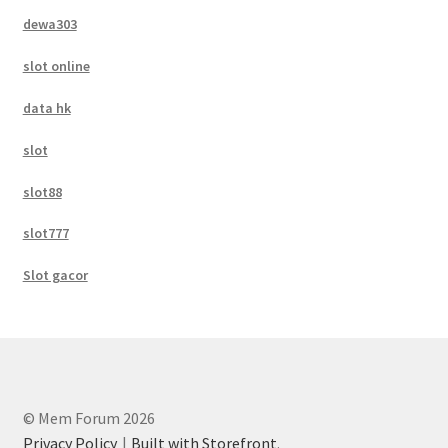
dewa303
slot online
data hk
slot
slot88
slot777
Slot gacor
© Mem Forum 2026
Privacy Policy
Built with Storefront
.