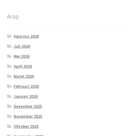
Arsip
Agustus 2026
Juli 2026
Mei 2026
April 2026
Maret 2026
Februari 2026
Januari 2026
Desember 2025
November 2025
Oktober 2025