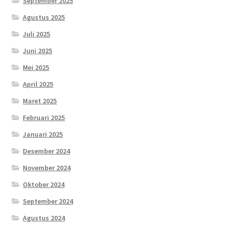
September 2025
Agustus 2025
Juli 2025
Juni 2025
Mei 2025
April 2025
Maret 2025
Februari 2025
Januari 2025
Desember 2024
November 2024
Oktober 2024
September 2024
Agustus 2024