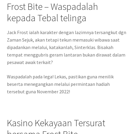
Frost Bite – Waspadalah
kepada Tebal telinga
Jack Frost ialah karakter dengan lazimnya tersangkut dgn
Zaman Sejuk, akan tetapi tekun memasuki wibawa saat
dipadankan melalui, katakanlah, Sinterklas. Bisakah
tempat menggubris geram lantaran bukan dirawat dalam
pesawat awak terkait?
Waspadalah pada lega! Lekas, pastikan guna menilik
beserta menegangkan melalui permintaan hadiah
tersebut guna November 2022!
Kasino Kekayaan Tersurat