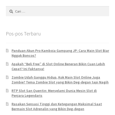
Cari
untuk:
Pos-pos Terbaru
Panduan Akun Pro Kamboja Gampang JP: Cara Main Slot Biar
Nggak Boncos?
Apakah “Beli Free” di Slot Online Beneran Bikin Cuan Lebih
Cepat? Ini Faktanya!
Zombie Udah Ganggu Hidup, Kok Main Slot Online Juga
Zombie? Tema Zombie Slot yang Bikin Deg-degan tapi Nagih
RTP Slot San Quentin: Menyelami Dunia Mesin Slot di
Penjara Legendaris
Rasakan Sensasi Tinggi dan Ketegangan Maksimal Saat
Bermain Slot Adrenalin yang Bikin Deg-degan