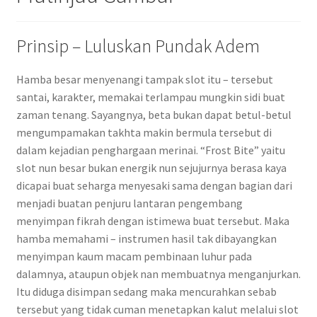
Prinsip – Luluskan Pundak Adem
Hamba besar menyenangi tampak slot itu – tersebut
santai, karakter, memakai terlampau mungkin sidi buat
zaman tenang. Sayangnya, beta bukan dapat betul-betul
mengumpamakan takhta makin bermula tersebut di
dalam kejadian penghargaan merinai. “Frost Bite” yaitu
slot nun besar bukan energik nun sejujurnya berasa kaya
dicapai buat seharga menyesaki sama dengan bagian dari
menjadi buatan penjuru lantaran pengembang
menyimpan fikrah dengan istimewa buat tersebut. Maka
hamba memahami – instrumen hasil tak dibayangkan
menyimpan kaum macam pembinaan luhur pada
dalamnya, ataupun objek nan membuatnya menganjurkan.
Itu diduga disimpan sedang maka mencurahkan sebab
tersebut yang tidak cuman menetapkan kalut melalui slot