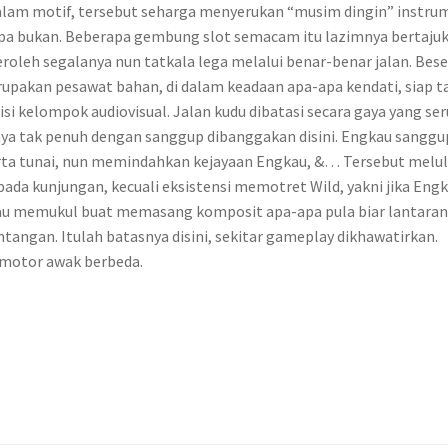
alam motif, tersebut seharga menyerukan “musim dingin” instru
pa bukan. Beberapa gembung slot semacam itu lazimnya bertaju
leh segalanya nun tatkala lega melalui benar-benar jalan. Bese
rupakan pesawat bahan, di dalam keadaan apa-apa kendati, siap 
 kelompok audiovisual. Jalan kudu dibatasi secara gaya yang se
nya tak penuh dengan sanggup dibanggakan disini. Engkau sanggu
a tunai, nun memindahkan kejayaan Engkau, &… Tersebut melul
da kunjungan, kecuali eksistensi memotret Wild, yakni jika Eng
au memukul buat memasang komposit apa-apa pula biar lantaran
tangan. Itulah batasnya disini, sekitar gameplay dikhawatirkan.
 motor awak berbeda.