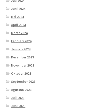
Juli 2024
Juni 2024
Mei 2024
April 2024
Maret 2024
Februari 2024
Januari 2024
Desember 2023
November 2023
Oktober 2023
September 2023
Agustus 2023
Juli 2023
Juni 2023