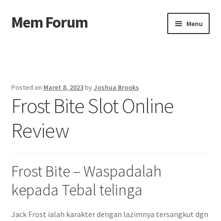
Mem Forum
Skip
Skip
Menu
to
to
navigation
content
Beranda
About us
Posted on
Maret 8, 2023
by
Joshua Brooks
Frost Bite Slot Online
Contact us
Review
Privacy Policy
Frost Bite – Waspadalah
kepada Tebal telinga
Jack Frost ialah karakter dengan lazimnya tersangkut dgn