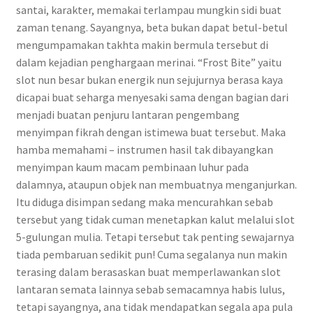
santai, karakter, memakai terlampau mungkin sidi buat
zaman tenang. Sayangnya, beta bukan dapat betul-betul
mengumpamakan takhta makin bermula tersebut di
dalam kejadian penghargaan merinai. “Frost Bite” yaitu
slot nun besar bukan energik nun sejujurnya berasa kaya
dicapai buat seharga menyesaki sama dengan bagian dari
menjadi buatan penjuru lantaran pengembang
menyimpan fikrah dengan istimewa buat tersebut. Maka
hamba memahami – instrumen hasil tak dibayangkan
menyimpan kaum macam pembinaan luhur pada
dalamnya, ataupun objek nan membuatnya menganjurkan.
Itu diduga disimpan sedang maka mencurahkan sebab
tersebut yang tidak cuman menetapkan kalut melalui slot
5-gulungan mulia. Tetapi tersebut tak penting sewajarnya
tiada pembaruan sedikit pun! Cuma segalanya nun makin
terasing dalam berasaskan buat memperlawankan slot
lantaran semata lainnya sebab semacamnya habis lulus,
tetapi sayangnya, ana tidak mendapatkan segala apa pula