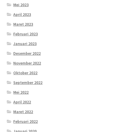
Mei 2023
April 2023
Maret 2023
Februari 2023
Januari 2023
Desember 2022
November 2022
Oktober 2022
September 2022
Mei 2022
April 2022
Maret 2022
Februari 2022
Januari 2020