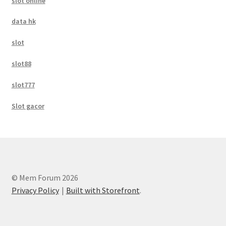
slot online
data hk
slot
slot88
slot777
Slot gacor
© Mem Forum 2026
Privacy Policy
Built with Storefront
.