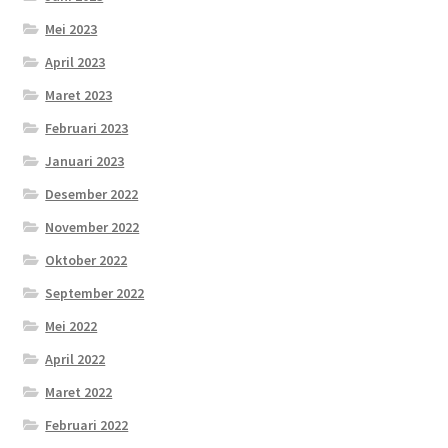
Mei 2023
April 2023
Maret 2023
Februari 2023
Januari 2023
Desember 2022
November 2022
Oktober 2022
September 2022
Mei 2022
April 2022
Maret 2022
Februari 2022