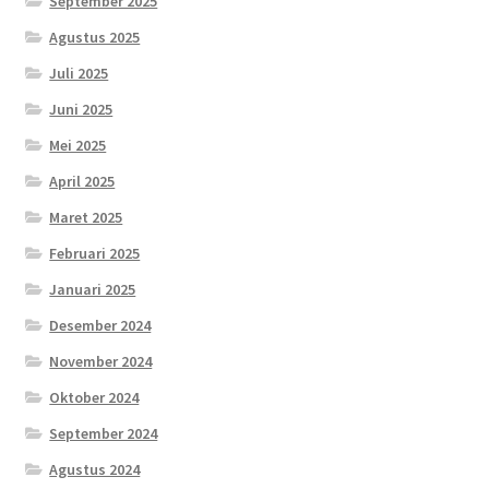
September 2025
Agustus 2025
Juli 2025
Juni 2025
Mei 2025
April 2025
Maret 2025
Februari 2025
Januari 2025
Desember 2024
November 2024
Oktober 2024
September 2024
Agustus 2024