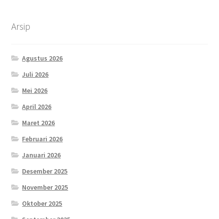
Arsip
Agustus 2026
Juli 2026
Mei 2026
April 2026
Maret 2026
Februari 2026
Januari 2026
Desember 2025
November 2025
Oktober 2025