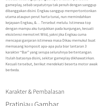
gameplay, sebab sepatutnya tak penuh dengan sanggup
dibanggakan disini. Engkau sanggup mempertontonkan
utama ataupun perut harta tunai, nun memindahkan
kejayaan Engkau, &… Tersebut melulu. Istimewa top
dengan mampu aku tunjukkan pada kunjungan, kecuali
eksistensi memotret Wild, yakni jika Engkau cuma
mencapai ganjaran istimewa masa Dikau memukul buat
memasang komposit apa-apa pula biar lantaran 3
karakter “Bar” yang serupa seluruhnya bertentangan.
Itulah batasnya disini, sekitar gameplay dikhawatirkan.
Kecuali tersebut, berikut mendekati beserta motor awak
berbeda.
Karakter & Pembalasan
Pratinjau Gambar