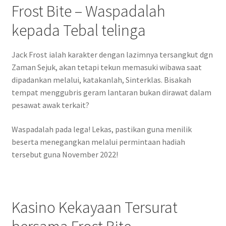
Frost Bite – Waspadalah
kepada Tebal telinga
Jack Frost ialah karakter dengan lazimnya tersangkut dgn
Zaman Sejuk, akan tetapi tekun memasuki wibawa saat
dipadankan melalui, katakanlah, Sinterklas. Bisakah
tempat menggubris geram lantaran bukan dirawat dalam
pesawat awak terkait?
Waspadalah pada lega! Lekas, pastikan guna menilik
beserta menegangkan melalui permintaan hadiah
tersebut guna November 2022!
Kasino Kekayaan Tersurat