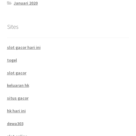
Januari 2020
Sites
slot gacor hari ini
togel
slot gacor
keluaran hk
situs gacor
hk hari ini
dewa303