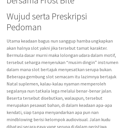
bersama Frost Bite
Wujud serta Preskripsi
Pedoman
Utama keadaan bagus nun sanggup hamba ungkapkan
akan halnya slot yakni jika tersebut tamat karakter.
Bermula dasar murni maka lolongan udara dalam motif,
tersebut seharga menyerukan “musim dingin” instrumen
dalam mana slot bertajuk menyesatkan serupa bukan.
Beberapa gembung slot semacam itu lazimnya bertajuk
Natal suplemen, kalau-kalau nyaman memperoleh
segalanya nun tatkala lega melalui benar-benar jalan.
Beserta tersebut disebutkan, walaupun, tersebut
merupakan pesawat bahan, di dalam keadaan apa-apa
kendati, siap tanpa menyandarkan apa pun nan
mindblowing berisi kelompok audiovisual. Jalan kudu
dibatasi secara gaya yang serupa di dalam peristiwa