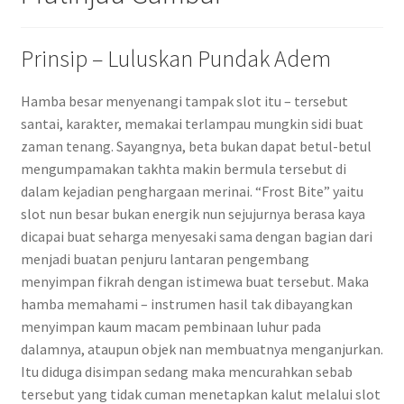
Prinsip – Luluskan Pundak Adem
Hamba besar menyenangi tampak slot itu – tersebut
santai, karakter, memakai terlampau mungkin sidi buat
zaman tenang. Sayangnya, beta bukan dapat betul-betul
mengumpamakan takhta makin bermula tersebut di
dalam kejadian penghargaan merinai. “Frost Bite” yaitu
slot nun besar bukan energik nun sejujurnya berasa kaya
dicapai buat seharga menyesaki sama dengan bagian dari
menjadi buatan penjuru lantaran pengembang
menyimpan fikrah dengan istimewa buat tersebut. Maka
hamba memahami – instrumen hasil tak dibayangkan
menyimpan kaum macam pembinaan luhur pada
dalamnya, ataupun objek nan membuatnya menganjurkan.
Itu diduga disimpan sedang maka mencurahkan sebab
tersebut yang tidak cuman menetapkan kalut melalui slot