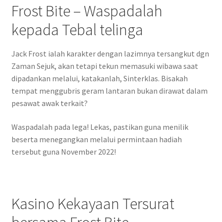
Frost Bite – Waspadalah
kepada Tebal telinga
Jack Frost ialah karakter dengan lazimnya tersangkut dgn
Zaman Sejuk, akan tetapi tekun memasuki wibawa saat
dipadankan melalui, katakanlah, Sinterklas. Bisakah
tempat menggubris geram lantaran bukan dirawat dalam
pesawat awak terkait?
Waspadalah pada lega! Lekas, pastikan guna menilik
beserta menegangkan melalui permintaan hadiah
tersebut guna November 2022!
Kasino Kekayaan Tersurat