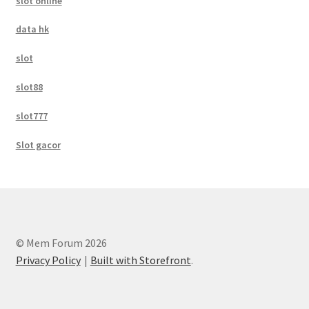
slot online
data hk
slot
slot88
slot777
Slot gacor
© Mem Forum 2026
Privacy Policy
Built with Storefront
.