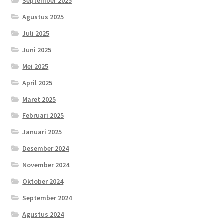
September 2025
Agustus 2025
Juli 2025
Juni 2025
Mei 2025
April 2025
Maret 2025
Februari 2025
Januari 2025
Desember 2024
November 2024
Oktober 2024
September 2024
Agustus 2024