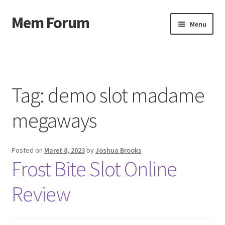
Mem Forum
Skip
Skip
Menu
to
to
navigation
content
Beranda
About us
Tag:
demo slot madame
Contact us
megaways
Privacy Policy
Posted on
Maret 8, 2023
by
Joshua Brooks
Frost Bite Slot Online
Review