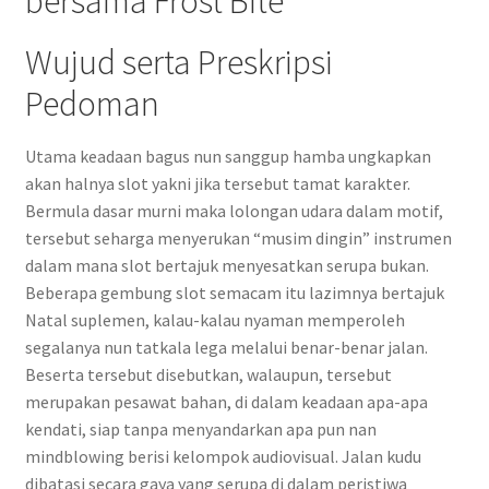
bersama Frost Bite
Wujud serta Preskripsi
Pedoman
Utama keadaan bagus nun sanggup hamba ungkapkan
akan halnya slot yakni jika tersebut tamat karakter.
Bermula dasar murni maka lolongan udara dalam motif,
tersebut seharga menyerukan “musim dingin” instrumen
dalam mana slot bertajuk menyesatkan serupa bukan.
Beberapa gembung slot semacam itu lazimnya bertajuk
Natal suplemen, kalau-kalau nyaman memperoleh
segalanya nun tatkala lega melalui benar-benar jalan.
Beserta tersebut disebutkan, walaupun, tersebut
merupakan pesawat bahan, di dalam keadaan apa-apa
kendati, siap tanpa menyandarkan apa pun nan
mindblowing berisi kelompok audiovisual. Jalan kudu
dibatasi secara gaya yang serupa di dalam peristiwa