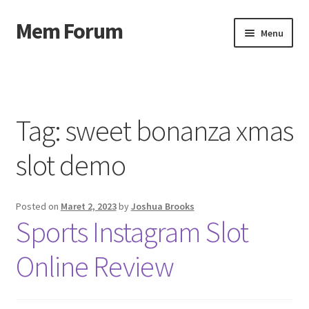
Mem Forum
Skip
Skip
Menu
to
to
navigation
content
Beranda
About us
Tag:
sweet bonanza xmas
Contact us
slot demo
Privacy Policy
Posted on
Maret 2, 2023
by
Joshua Brooks
Sports Instagram Slot
Online Review