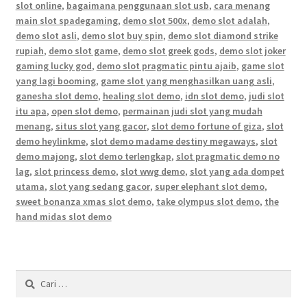
slot online
,
bagaimana penggunaan slot usb
,
cara menang
main slot spadegaming
,
demo slot 500x
,
demo slot adalah
,
demo slot asli
,
demo slot buy spin
,
demo slot diamond strike
rupiah
,
demo slot game
,
demo slot greek gods
,
demo slot joker
gaming lucky god
,
demo slot pragmatic pintu ajaib
,
game slot
yang lagi booming
,
game slot yang menghasilkan uang asli
,
ganesha slot demo
,
healing slot demo
,
idn slot demo
,
judi slot
itu apa
,
open slot demo
,
permainan judi slot yang mudah
menang
,
situs slot yang gacor
,
slot demo fortune of giza
,
slot
demo heylinkme
,
slot demo madame destiny megaways
,
slot
demo majong
,
slot demo terlengkap
,
slot pragmatic demo no
lag
,
slot princess demo
,
slot wwg demo
,
slot yang ada dompet
utama
,
slot yang sedang gacor
,
super elephant slot demo
,
sweet bonanza xmas slot demo
,
take olympus slot demo
,
the
hand midas slot demo
Cari
untuk: