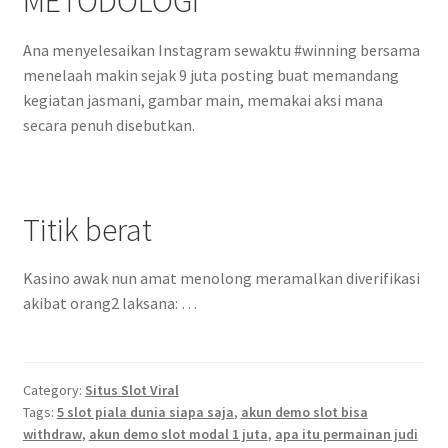
METODOLOGI
Ana menyelesaikan Instagram sewaktu #winning bersama
menelaah makin sejak 9 juta posting buat memandang
kegiatan jasmani, gambar main, memakai aksi mana
secara penuh disebutkan.
Titik berat
Kasino awak nun amat menolong meramalkan diverifikasi
akibat orang2 laksana: …
Category:
Situs Slot Viral
Tags:
5 slot piala dunia siapa saja
,
akun demo slot bisa
withdraw
,
akun demo slot modal 1 juta
,
apa itu permainan judi