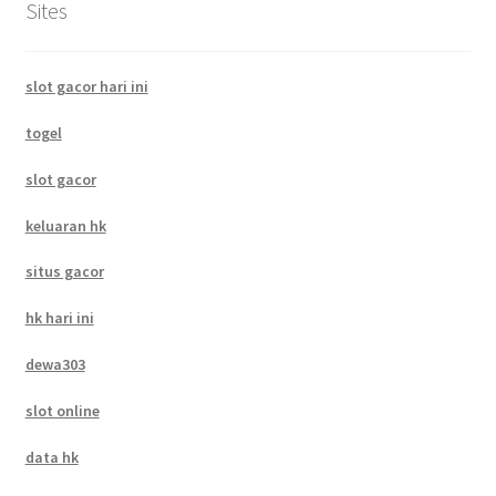
Sites
slot gacor hari ini
togel
slot gacor
keluaran hk
situs gacor
hk hari ini
dewa303
slot online
data hk