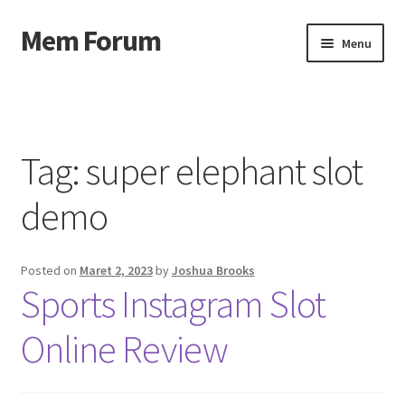
Mem Forum
Skip
Skip
Menu
to
to
navigation
content
Beranda
About us
Tag:
super elephant slot
Contact us
demo
Privacy Policy
Posted on
Maret 2, 2023
by
Joshua Brooks
Sports Instagram Slot
Online Review