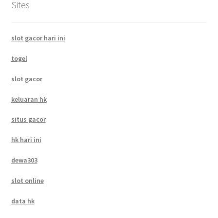
Sites
slot gacor hari ini
togel
slot gacor
keluaran hk
situs gacor
hk hari ini
dewa303
slot online
data hk