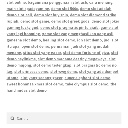
slot online
,
bagaimana penggunaan slot usb
,
cara menang
main slot spadegaming
,
demo slot 500x
,
demo slot adalah
,
demo slot asli
,
demo slot buy spin
,
demo slot diamond strike
rupiah
,
demo slot game
,
demo slot greek gods
,
demo slot joker
gaming lucky god
,
demo slot pragmatic pintu ajaib
,
game slot
yang lagi booming
,
game slot yang menghasilkan uang asli
,
ganesha slot demo
,
healing slot demo
,
idn slot demo
,
judi slot
itu apa
,
open slot demo
,
permainan judi slot yang mudah
menang
,
situs slot yang gacor
,
slot demo fortune of giza
,
slot
demo heylinkme
,
slot demo madame destiny megaways
,
slot
demo majong
,
slot demo terlengkap
,
slot pragmatic demo no
lag
,
slot princess demo
,
slot wwg demo
,
slot yang ada dompet
utama
,
slot yang sedang gacor
,
super elephant slot demo
,
sweet bonanza xmas slot demo
,
take olympus slot demo
,
the
hand midas slot demo
Cari
untuk: