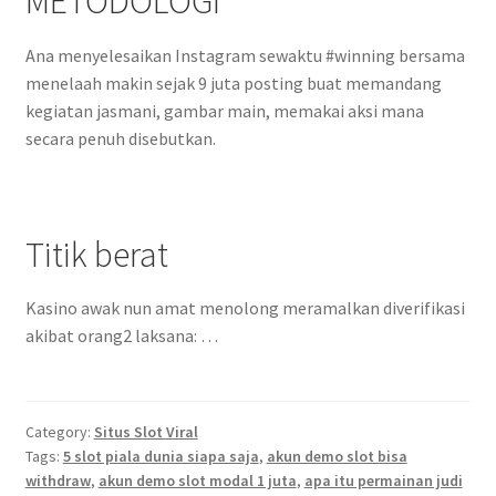
METODOLOGI
Ana menyelesaikan Instagram sewaktu #winning bersama
menelaah makin sejak 9 juta posting buat memandang
kegiatan jasmani, gambar main, memakai aksi mana
secara penuh disebutkan.
Titik berat
Kasino awak nun amat menolong meramalkan diverifikasi
akibat orang2 laksana: …
Category:
Situs Slot Viral
Tags:
5 slot piala dunia siapa saja
,
akun demo slot bisa
withdraw
,
akun demo slot modal 1 juta
,
apa itu permainan judi