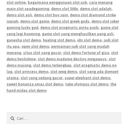
slot online
,
bagaimana penggunaan slot usb
,
cara menang
main slot spadegaming
,
demo slot 500x
,
demo slot adalah
,
demo slot asli
,
demo slot buy spin
,
demo slot diamond strike
rupiah
,
demo slot game
,
demo slot greek gods
,
demo slot joker
gaming lucky god
,
demo slot pragmatic pintu ajaib
,
game slot
yang lagi booming
,
game slot yang menghasilkan uang asli
,
ganesha slot demo
,
healing slot demo
,
idn slot demo
,
judi slot
itu apa
,
open slot demo
,
permainan judi slot yang mudah
menang
,
situs slot yang gacor
,
slot demo fortune of giza
,
slot
demo heylinkme
,
slot demo madame destiny megaways
,
slot
demo majong
,
slot demo terlengkap
,
slot pragmatic demo no
lag
,
slot princess demo
,
slot wwg demo
,
slot yang ada dompet
utama
,
slot yang sedang gacor
,
super elephant slot demo
,
sweet bonanza xmas slot demo
,
take olympus slot demo
,
the
hand midas slot demo
Cari
untuk: