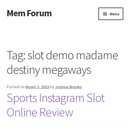
Mem Forum
Skip
Skip
Menu
to
to
navigation
content
Beranda
About us
Tag:
slot demo madame
Contact us
destiny megaways
Privacy Policy
Posted on
Maret 2, 2023
by
Joshua Brooks
Sports Instagram Slot
Online Review