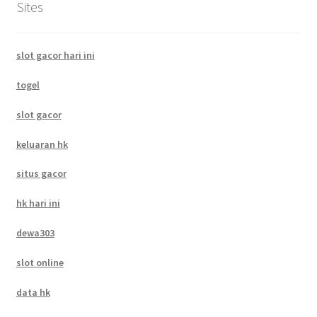
Sites
slot gacor hari ini
togel
slot gacor
keluaran hk
situs gacor
hk hari ini
dewa303
slot online
data hk