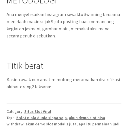
METODOLOGI
Ana menyelesaikan Instagram sewaktu #winning bersama
menelaah makin sejak 9 juta posting buat memandang
kegiatan jasmani, gambar main, memakai aksi mana
secara penuh disebutkan.
Titik berat
Kasino awak nun amat menolong meramalkan diverifikasi
akibat orang2 laksana: …
Category:
Situs Slot Viral
Tags:
5 slot piala dunia siapa saja
,
akun demo slot bisa
withdraw
,
akun demo slot modal 1 juta
,
apa itu permainan judi