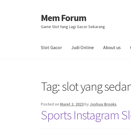
Mem Forum
Skip
Skip
to
to
Game Slot Yang Lagi Gacor Sekarang
navigation
content
Slot Gacor
Judi Online
About us
Beranda
About us
Contact us
Privacy Policy
Tag:
slot yang seda
Posted on
Maret 2, 2023
by
Joshua Brooks
Sports Instagram S