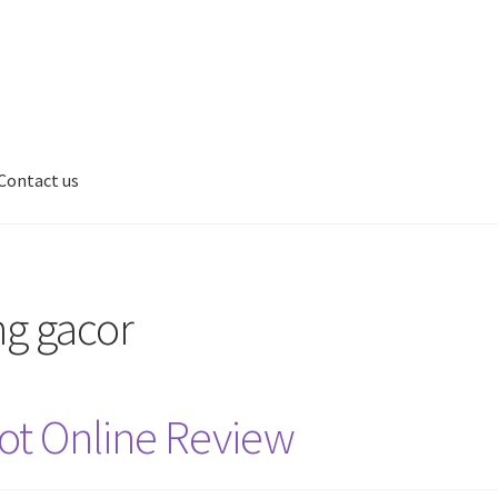
Contact us
ng gacor
lot Online Review