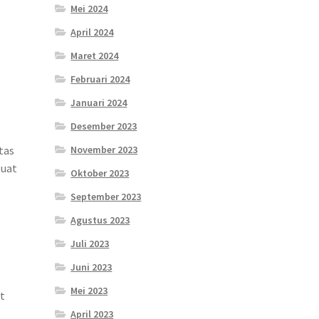
Mei 2024
April 2024
Maret 2024
Februari 2024
Januari 2024
Desember 2023
November 2023
tas
buat
Oktober 2023
September 2023
Agustus 2023
Juli 2023
Juni 2023
Mei 2023
at
April 2023