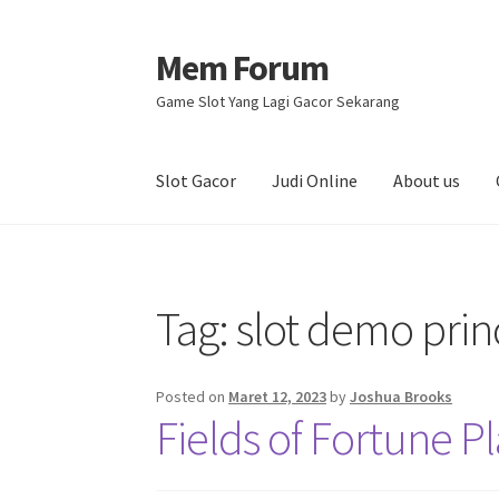
Mem Forum
Skip
Skip
to
to
Game Slot Yang Lagi Gacor Sekarang
navigation
content
Slot Gacor
Judi Online
About us
Beranda
About us
Contact us
Privacy Policy
Tag:
slot demo prin
Posted on
Maret 12, 2023
by
Joshua Brooks
Fields of Fortune P