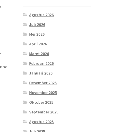
.
Agustus 2026
Juli 2026
Mei 2026
April 2026
.
Maret 2026
Februari 2026
mpa.
Januari 2026
Desember 2025
November 2025
Oktober 2025
September 2025
Agustus 2025
n
Juli 2025