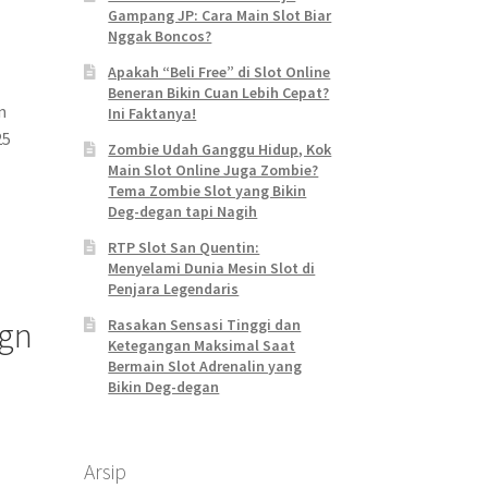
Gampang JP: Cara Main Slot Biar
Nggak Boncos?
Apakah “Beli Free” di Slot Online
Beneran Bikin Cuan Lebih Cepat?
n
Ini Faktanya!
25
Zombie Udah Ganggu Hidup, Kok
Main Slot Online Juga Zombie?
Tema Zombie Slot yang Bikin
Deg-degan tapi Nagih
RTP Slot San Quentin:
Menyelami Dunia Mesin Slot di
Penjara Legendaris
dgn
Rasakan Sensasi Tinggi dan
Ketegangan Maksimal Saat
Bermain Slot Adrenalin yang
Bikin Deg-degan
Arsip