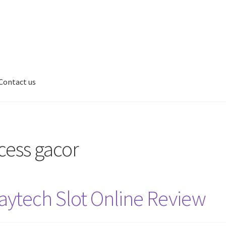
Contact us
cess gacor
laytech Slot Online Review