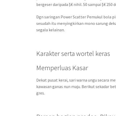
bergeser daripada $€ nihil. 50 sampai $€ 25
Dgn saringan Power Scatter Pemukul bola p
sesudah itu menyingkirkan mono sarung deka
segala kelainan.
Karakter serta wortel keras
Memperluas Kasar
Dekat pusat kerai, sari warna ungu secara 
kawasan ganas nun maju. Berikut sekadar b
gres.