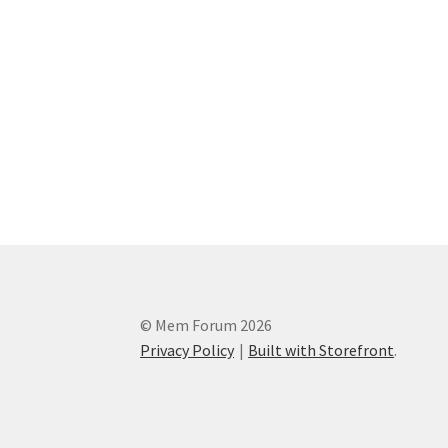
© Mem Forum 2026
Privacy Policy
Built with Storefront
.