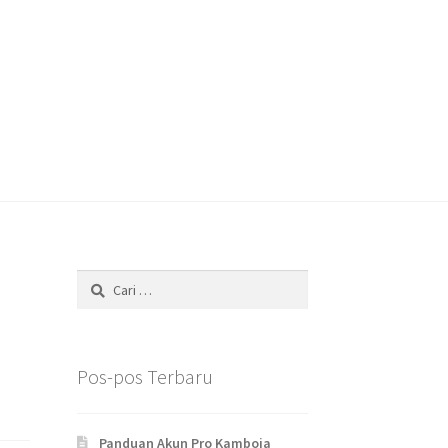
Cari
untuk:
Pos-pos Terbaru
Panduan Akun Pro Kamboja