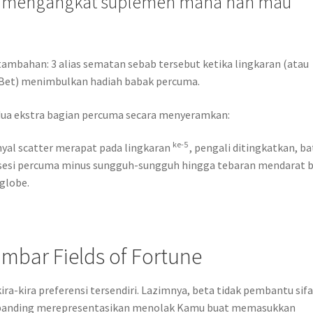
au mengangkat suplemen mana nan mau
mbahan: 3 alias sematan sebab tersebut ketika lingkaran (atau
r Bet) menimbulkan hadiah babak percuma.
dua ekstra bagian percuma secara menyeramkan:
ke-5
inyal scatter merapat pada lingkaran
, pengali ditingkatkan, ba
esi percuma minus sungguh-sungguh hingga tebaran mendarat 
globe.
ambar Fields of Fortune
ra-kira preferensi tersendiri. Lazimnya, beta tidak pembantu sif
ibanding merepresentasikan menolak Kamu buat memasukkan