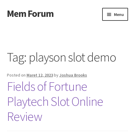
Mem Forum
Skip
Skip
Menu
to
to
navigation
content
Beranda
About us
Tag:
playson slot demo
Contact us
Posted on
Maret 12, 2023
by
Joshua Brooks
Privacy Policy
Fields of Fortune
Playtech Slot Online
Review