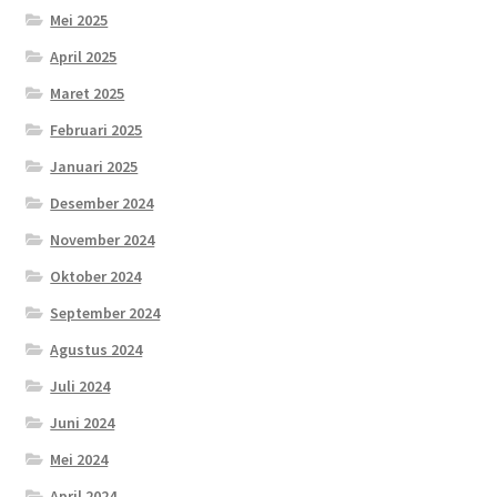
Mei 2025
April 2025
Maret 2025
Februari 2025
Januari 2025
Desember 2024
November 2024
Oktober 2024
September 2024
Agustus 2024
Juli 2024
Juni 2024
Mei 2024
April 2024