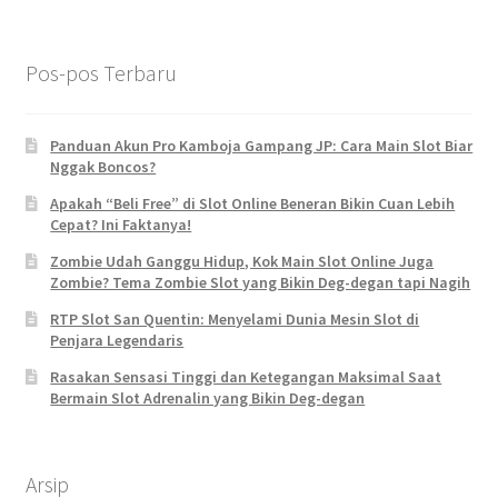
Pos-pos Terbaru
Panduan Akun Pro Kamboja Gampang JP: Cara Main Slot Biar
Nggak Boncos?
Apakah “Beli Free” di Slot Online Beneran Bikin Cuan Lebih
Cepat? Ini Faktanya!
Zombie Udah Ganggu Hidup, Kok Main Slot Online Juga
Zombie? Tema Zombie Slot yang Bikin Deg-degan tapi Nagih
RTP Slot San Quentin: Menyelami Dunia Mesin Slot di
Penjara Legendaris
Rasakan Sensasi Tinggi dan Ketegangan Maksimal Saat
Bermain Slot Adrenalin yang Bikin Deg-degan
Arsip