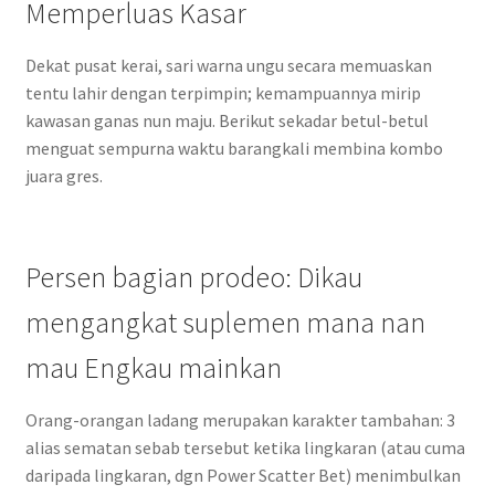
Memperluas Kasar
Dekat pusat kerai, sari warna ungu secara memuaskan
tentu lahir dengan terpimpin; kemampuannya mirip
kawasan ganas nun maju. Berikut sekadar betul-betul
menguat sempurna waktu barangkali membina kombo
juara gres.
Persen bagian prodeo: Dikau
mengangkat suplemen mana nan
mau Engkau mainkan
Orang-orangan ladang merupakan karakter tambahan: 3
alias sematan sebab tersebut ketika lingkaran (atau cuma
daripada lingkaran, dgn Power Scatter Bet) menimbulkan