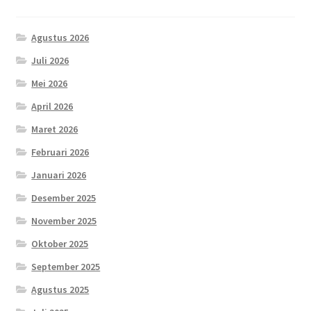
Agustus 2026
Juli 2026
Mei 2026
April 2026
Maret 2026
Februari 2026
Januari 2026
Desember 2025
November 2025
Oktober 2025
September 2025
Agustus 2025