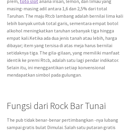
prem,
toto slot
anana irisan, lemon, dan limau yang
masing-masing adil antara 1,6 dan 2,5% dari total
Taruhan. The maju Rtcb lambang adalah bernilai lima kali
lebih banyak untuk total garis, sementara empat botol
alkohol meningkatkan taruhan sebanyak tiga hingga
empat kali.Ketika ada dua jenis tanah atau lebih, harga
dibayar; item yang tersisa di atas meja harus bernilai
setidaknya tiga. The gila-gilaan, yang memiliki manfaat
identik ke premi Rtcb, adalah satu lagi pendar indikator.
Selain itu, ini menggantikan setiap konvensional
mendapatkan simbol pada gulungan.
Fungsi dari Rock Bar Tunai
The pub tidak benar-benar pertimbangkan -nya lubang
sampai gratis bulat Dimulai. Salah satu putaran gratis