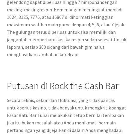
gelendong dapat diperluas hingga 7 himpunandengan
masing-masingrespin. Kemenangan meningkat menjadi
1024, 3125, 7776, atau 16807 di dihormati ketinggian
maksimum saat bermain game dengan 4, 5, 6, atau 7 jejak.
The gulungan terus diperluas untuk sisa memiliki dan
janganlah memperbarui ketika respin sudah selesai. Untuk
laporan, setiap 300 sidang dari bawah gim harus
menghasilkan tambahan korek api.
Putusan di Rock the Cash Bar
Secara teknis, selain dari fluktuasi, yang tidak pantas
untuk serius kasino, tidak banyak untuk mengkritik sangat
kasar.Batu Bar Tunai melakukan tetap bernilai tembakan
jika itu bukan masalah atau Anda menikmati bermain
pertandingan yang dijejalkan di dalam Anda menghadapi.