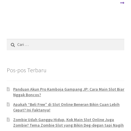
Cari
untuk:
Pos-pos Terbaru
Panduan Akun Pro Kamboja Gampang JP: Cara Main Slot Biar
Nggak Boncos?
Apakah “Beli Free” di Slot Online Beneran Bikin Cuan Lebih
Cepat? Ini Faktanya!
Zombie Udah Ganggu Hidup, Kok Main Slot Online Juga
Zombie? Tema Zombie Slot yang Bikin Deg-degan tapi Nagih