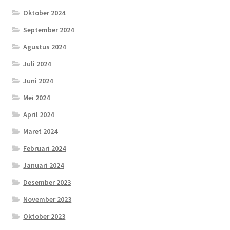
Oktober 2024
September 2024
Agustus 2024
Juli 2024
Juni 2024
Mei 2024
April 2024
Maret 2024
Februari 2024
Januari 2024
Desember 2023
November 2023
Oktober 2023