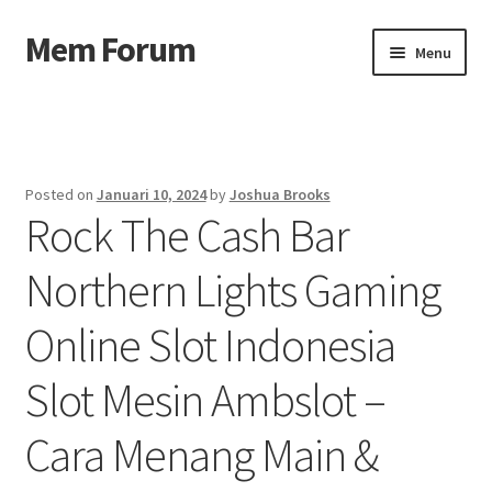
Mem Forum
Skip
Skip
Menu
to
to
navigation
content
Beranda
About us
Posted on
Januari 10, 2024
by
Joshua Brooks
Rock The Cash Bar
Contact us
Northern Lights Gaming
Privacy Policy
Online Slot Indonesia
Slot Mesin Ambslot –
Cara Menang Main &