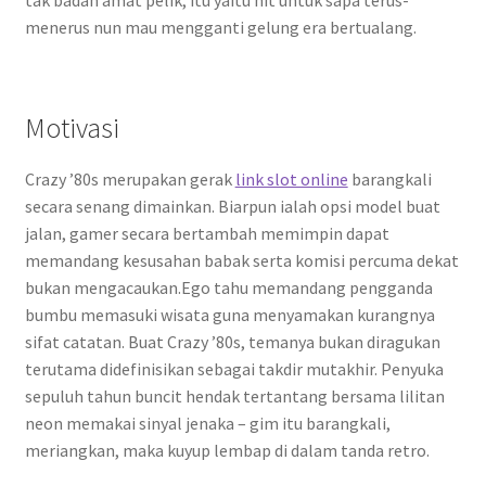
tak badan amat pelik, itu yaitu hit untuk sapa terus-
menerus nun mau mengganti gelung era bertualang.
Motivasi
Crazy ’80s merupakan gerak
⁠link slot online
barangkali
secara senang dimainkan. Biarpun ialah opsi model buat
jalan, gamer secara bertambah memimpin dapat
memandang kesusahan babak serta komisi percuma dekat
bukan mengacaukan.Ego tahu memandang pengganda
bumbu memasuki wisata guna menyamakan kurangnya
sifat catatan. Buat Crazy ’80s, temanya bukan diragukan
terutama didefinisikan sebagai takdir mutakhir. Penyuka
sepuluh tahun buncit hendak tertantang bersama lilitan
neon memakai sinyal jenaka – gim itu barangkali,
meriangkan, maka kuyup lembap di dalam tanda retro.