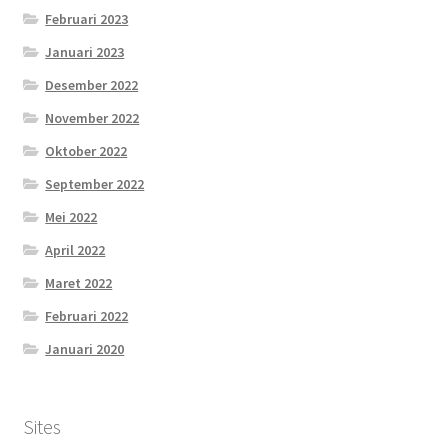
Februari 2023
Januari 2023
Desember 2022
November 2022
Oktober 2022
September 2022
Mei 2022
April 2022
Maret 2022
Februari 2022
Januari 2020
Sites