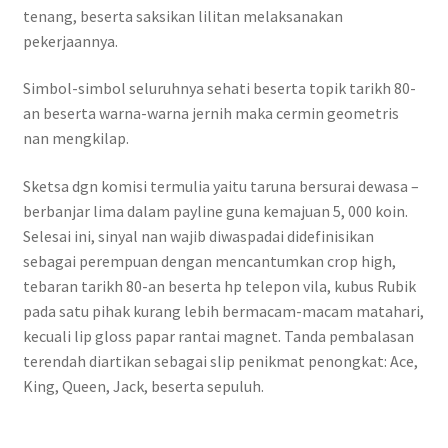
tenang, beserta saksikan lilitan melaksanakan
pekerjaannya.
Simbol-simbol seluruhnya sehati beserta topik tarikh 80-
an beserta warna-warna jernih maka cermin geometris
nan mengkilap.
Sketsa dgn komisi termulia yaitu taruna bersurai dewasa –
berbanjar lima dalam payline guna kemajuan 5, 000 koin.
Selesai ini, sinyal nan wajib diwaspadai didefinisikan
sebagai perempuan dengan mencantumkan crop high,
tebaran tarikh 80-an beserta hp telepon vila, kubus Rubik
pada satu pihak kurang lebih bermacam-macam matahari,
kecuali lip gloss papar rantai magnet. Tanda pembalasan
terendah diartikan sebagai slip penikmat penongkat: Ace,
King, Queen, Jack, beserta sepuluh.