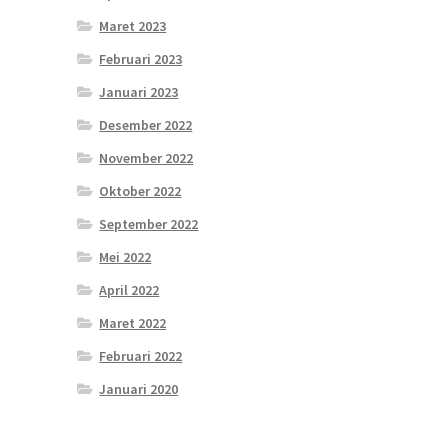
Maret 2023
Februari 2023
Januari 2023
Desember 2022
November 2022
Oktober 2022
September 2022
Mei 2022
April 2022
Maret 2022
Februari 2022
Januari 2020