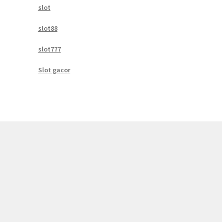
slot
slot88
slot777
Slot gacor