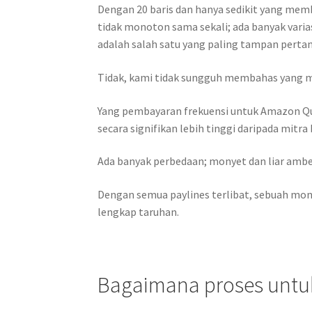
Dengan 20 baris dan hanya sedikit yang memb
tidak monoton sama sekali; ada banyak varia
adalah salah satu yang paling tampan pertan
Tidak, kami tidak sungguh membahas yang me
Yang pembayaran frekuensi untuk Amazon Que
secara signifikan lebih tinggi daripada mitra b
Ada banyak perbedaan; monyet dan liar amb
Dengan semua paylines terlibat, sebuah mo
lengkap taruhan.
Bagaimana proses untu