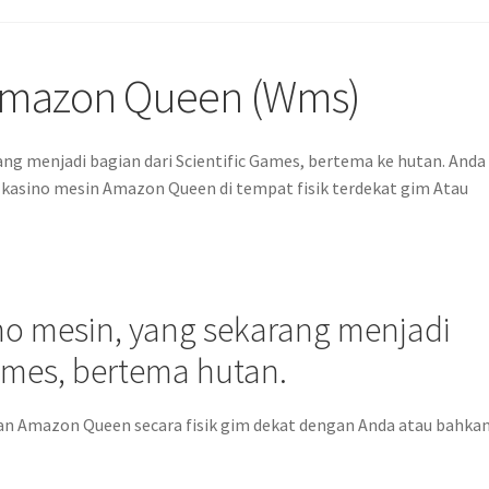
 Amazon Queen (Wms)
g menjadi bagian dari Scientific Games, bertema ke hutan. Anda
kasino mesin Amazon Queen di tempat fisik terdekat gim Atau
o mesin, yang sekarang menjadi
Games, bertema hutan.
Amazon Queen secara fisik gim dekat dengan Anda atau bahkan