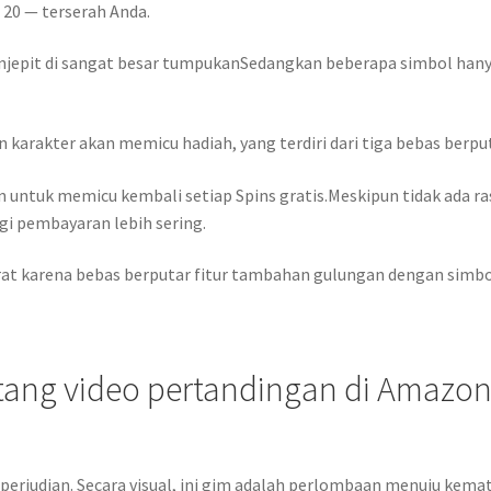
20 — terserah Anda.
penjepit di sangat besar tumpukanSedangkan beberapa simbol han
 karakter akan memicu hadiah, yang terdiri dari tiga bebas berpu
untuk memicu kembali setiap Spins gratis.Meskipun tidak ada ra
i pembayaran lebih sering.
rat karena bebas berputar fitur tambahan gulungan dengan simbo
tang video pertandingan di Amazo
rjudian. Secara visual, ini gim adalah perlombaan menuju kemat