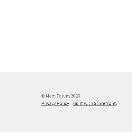
© Mem Forum 2026
Privacy Policy
Built with Storefront
.