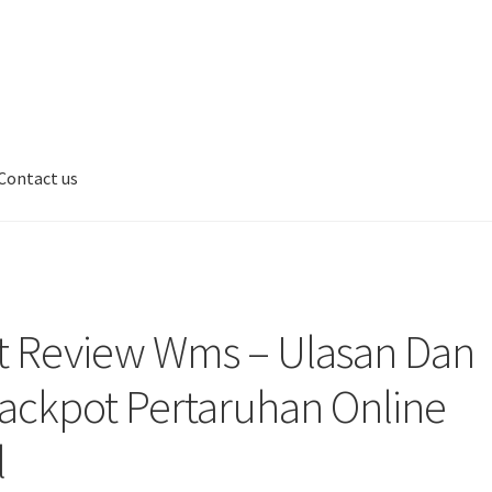
Contact us
 Review Wms – Ulasan Dan
ckpot Pertaruhan Online
l