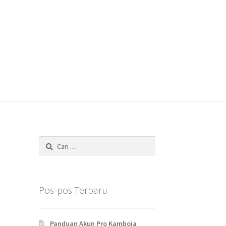
Cari
untuk:
Pos-pos Terbaru
Panduan Akun Pro Kamboja