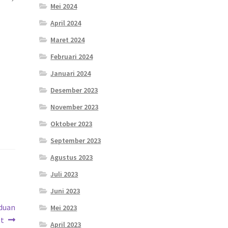
Mei 2024
April 2024
Maret 2024
Februari 2024
Januari 2024
Desember 2023
November 2023
Oktober 2023
September 2023
Agustus 2023
Juli 2023
Juni 2023
nduan
Mei 2023
ot
April 2023