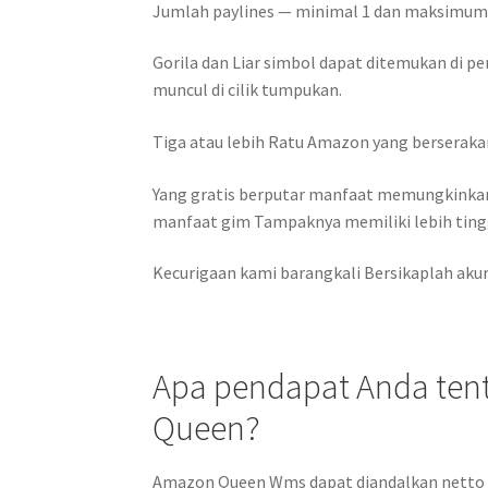
Jumlah paylines — minimal 1 dan maksimum 
Gorila dan Liar simbol dapat ditemukan di 
muncul di cilik tumpukan.
Tiga atau lebih Ratu Amazon yang berserakan
Yang gratis berputar manfaat memungkinkan 
manfaat gim Tampaknya memiliki lebih tingg
Kecurigaan kami barangkali Bersikaplah aku
Apa pendapat Anda ten
Queen?
Amazon Queen Wms dapat diandalkan netto pe