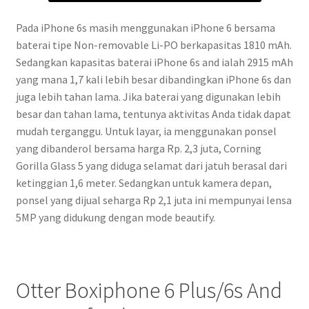
Pada iPhone 6s masih menggunakan iPhone 6 bersama
baterai tipe Non-removable Li-PO berkapasitas 1810 mAh.
Sedangkan kapasitas baterai iPhone 6s and ialah 2915 mAh
yang mana 1,7 kali lebih besar dibandingkan iPhone 6s dan
juga lebih tahan lama. Jika baterai yang digunakan lebih
besar dan tahan lama, tentunya aktivitas Anda tidak dapat
mudah terganggu. Untuk layar, ia menggunakan ponsel
yang dibanderol bersama harga Rp. 2,3 juta, Corning
Gorilla Glass 5 yang diduga selamat dari jatuh berasal dari
ketinggian 1,6 meter. Sedangkan untuk kamera depan,
ponsel yang dijual seharga Rp 2,1 juta ini mempunyai lensa
5MP yang didukung dengan mode beautify.
Otter Boxiphone 6 Plus/6s And