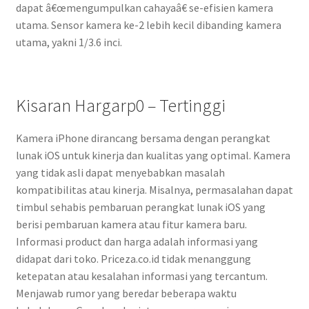
dapat â€œmengumpulkan cahayaâ€ se-efisien kamera
utama. Sensor kamera ke-2 lebih kecil dibanding kamera
utama, yakni 1/3.6 inci.
Kisaran Hargarp0 – Tertinggi
Kamera iPhone dirancang bersama dengan perangkat
lunak iOS untuk kinerja dan kualitas yang optimal. Kamera
yang tidak asli dapat menyebabkan masalah
kompatibilitas atau kinerja. Misalnya, permasalahan dapat
timbul sehabis pembaruan perangkat lunak iOS yang
berisi pembaruan kamera atau fitur kamera baru.
Informasi product dan harga adalah informasi yang
didapat dari toko. Priceza.co.id tidak menanggung
ketepatan atau kesalahan informasi yang tercantum.
Menjawab rumor yang beredar beberapa waktu