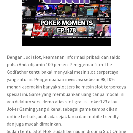
Dengan Judi slot, keamanan informasi pribadi dan saldo
pulsa Anda dijamin 100 persen. Penggemar film The
Godfather tentu bakal menyukai mesin slot terpercaya
yang satu ini. Pengembalian investasi sebesar 98,10%
menarik semakin banyak slotters ke mesin slot terpercaya
spesial ini. Game yang membuahkan uang tanpa modal ini
ada didalam versi demo alias slot gratis. Joker123 atau
Joker Gaming yang dikenal sebagai game tembak ikan
online terbaik, udah ada sejak lama dan mobile friendly
dan juga mudah dimainkan.
Sudah tentu, Slot Hoki sudah bernaung di dunia Slot Online