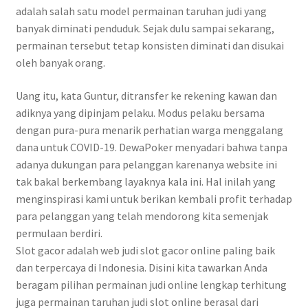
adalah salah satu model permainan taruhan judi yang
banyak diminati penduduk. Sejak dulu sampai sekarang,
permainan tersebut tetap konsisten diminati dan disukai
oleh banyak orang.
Uang itu, kata Guntur, ditransfer ke rekening kawan dan
adiknya yang dipinjam pelaku. Modus pelaku bersama
dengan pura-pura menarik perhatian warga menggalang
dana untuk COVID-19. DewaPoker menyadari bahwa tanpa
adanya dukungan para pelanggan karenanya website ini
tak bakal berkembang layaknya kala ini. Hal inilah yang
menginspirasi kami untuk berikan kembali profit terhadap
para pelanggan yang telah mendorong kita semenjak
permulaan berdiri.
Slot gacor adalah web judi slot gacor online paling baik
dan terpercaya di Indonesia. Disini kita tawarkan Anda
beragam pilihan permainan judi online lengkap terhitung
juga permainan taruhan judi slot online berasal dari