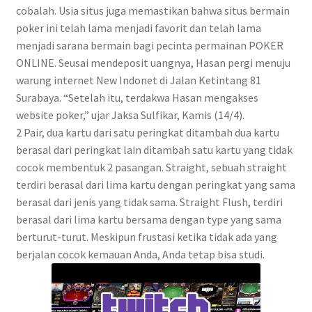
cobalah. Usia situs juga memastikan bahwa situs bermain
poker ini telah lama menjadi favorit dan telah lama
menjadi sarana bermain bagi pecinta permainan POKER
ONLINE. Seusai mendeposit uangnya, Hasan pergi menuju
warung internet New Indonet di Jalan Ketintang 81
Surabaya. “Setelah itu, terdakwa Hasan mengakses
website poker,” ujar Jaksa Sulfikar, Kamis (14/4).
2 Pair, dua kartu dari satu peringkat ditambah dua kartu
berasal dari peringkat lain ditambah satu kartu yang tidak
cocok membentuk 2 pasangan. Straight, sebuah straight
terdiri berasal dari lima kartu dengan peringkat yang sama
berasal dari jenis yang tidak sama. Straight Flush, terdiri
berasal dari lima kartu bersama dengan type yang sama
berturut-turut. Meskipun frustasi ketika tidak ada yang
berjalan cocok kemauan Anda, Anda tetap bisa studi.