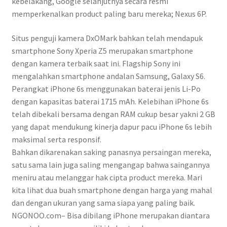
kebelakang, Google selanjutnya secara resmi
memperkenalkan product paling baru mereka; Nexus 6P.
Situs penguji kamera DxOMark bahkan telah mendapuk
smartphone Sony Xperia Z5 merupakan smartphone
dengan kamera terbaik saat ini. Flagship Sony ini
mengalahkan smartphone andalan Samsung, Galaxy S6.
Perangkat iPhone 6s menggunakan baterai jenis Li-Po
dengan kapasitas baterai 1715 mAh. Kelebihan iPhone 6s
telah dibekali bersama dengan RAM cukup besar yakni 2 GB
yang dapat mendukung kinerja dapur pacu iPhone 6s lebih
maksimal serta responsif.
Bahkan dikarenakan saking panasnya persaingan mereka,
satu sama lain juga saling mengangap bahwa saingannya
meniru atau melanggar hak cipta product mereka. Mari
kita lihat dua buah smartphone dengan harga yang mahal
dan dengan ukuran yang sama siapa yang paling baik.
NGONOO.com– Bisa dibilang iPhone merupakan diantara