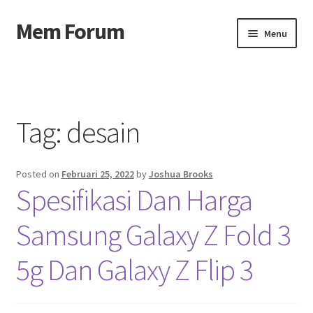
Mem Forum
Skip
Skip
Menu
to
to
navigation
content
Beranda
About us
Tag:
desain
Contact us
Posted on
Februari 25, 2022
by
Joshua Brooks
Privacy Policy
Spesifikasi Dan Harga
Samsung Galaxy Z Fold 3
5g Dan Galaxy Z Flip 3