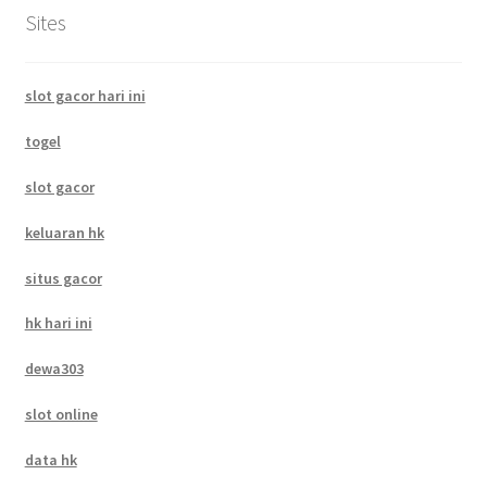
Sites
slot gacor hari ini
togel
slot gacor
keluaran hk
situs gacor
hk hari ini
dewa303
slot online
data hk