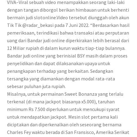
VIVA–Viral sebuah video menampakkan seorang laki-laki
dengan tangan diborgol berikan himbauan untuk berhenti
bermain judi slotonline.Video tersebut diunggah oleh akun
Tik Tik @radar_bekasi pada 7 Juni 2022. “Berdasarkan hasil
pemeriksaan, terindikasi bahwa transaksi atau perputaran
uang dari Bandar judi online diperkirakan lebih berasal dari
12 Miliar rupiah di dalam kurun waktu tiap-tiap bulannya.
Bandar judi online yang berinisial BSY masih dalam proses
penyelidikan dan dapat dilaksanakan upaya untuk
penangkapan terhadap yang berkaitan. Sedangkan
tersangka yang diamankan dengan modal rata-rata
sebesar puluhan juta rupiah.
Misalnya, untuk permainan Sweet Bonanza yang terlalu
terkenal (di mana jackpot biasanya x5.000), taruhan
minimum Rs 7.500 diperlukan untuk mencukupi syarat
untuk mendapatkan jackpot. Mesin slot pertama kali
diciptakan dan diperkenalkan oleh seseorang bernama
Charles Fey waktu berada di San Fransisco, Amerika Serikat