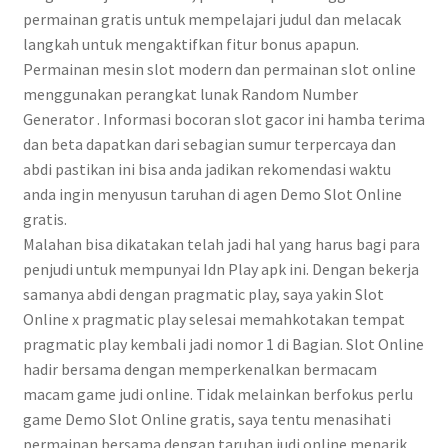
permainan gratis untuk mempelajari judul dan melacak
langkah untuk mengaktifkan fitur bonus apapun.
Permainan mesin slot modern dan permainan slot online
menggunakan perangkat lunak Random Number
Generator . Informasi bocoran slot gacor ini hamba terima
dan beta dapatkan dari sebagian sumur terpercaya dan
abdi pastikan ini bisa anda jadikan rekomendasi waktu
anda ingin menyusun taruhan di agen Demo Slot Online
gratis.
Malahan bisa dikatakan telah jadi hal yang harus bagi para
penjudi untuk mempunyai Idn Play apk ini. Dengan bekerja
samanya abdi dengan pragmatic play, saya yakin Slot
Online x pragmatic play selesai memahkotakan tempat
pragmatic play kembali jadi nomor 1 di Bagian. Slot Online
hadir bersama dengan memperkenalkan bermacam
macam game judi online. Tidak melainkan berfokus perlu
game Demo Slot Online gratis, saya tentu menasihati
permainan bersama dengan taruhan judi online menarik