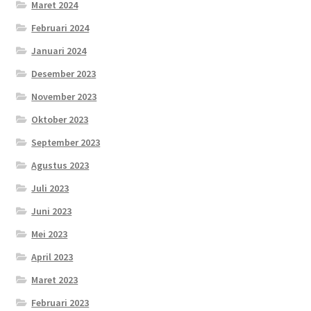
Maret 2024
Februari 2024
Januari 2024
Desember 2023
November 2023
Oktober 2023
September 2023
Agustus 2023
Juli 2023
Juni 2023
Mei 2023
April 2023
Maret 2023
Februari 2023