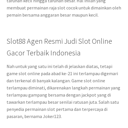
taruhan kecil hingga taruhan besar. Hal inilah yang
membuat permainan raja slot cocok untuk dimainkan oleh
pemain bersama anggaran besar maupun kecil.
Slot88 Agen Resmi Judi Slot Online
Gacor Terbaik Indonesia
Nah untuk yang satu ini telah di jelaskan diatas, tetapi
game slot online pada abad ke-21 ini terlampau digemari
dan terkenal di banyak kalangan. Game slot online
terlampau diminati, dikarenakan langkah permainan yang
terlampau gampang bersama dengan jackpot yang di
tawarkan terlampau besar senilai ratusan juta. Salah satu
penyedia permainan slot pertama dan terpercaya di
pasaran, bernama Joker123.