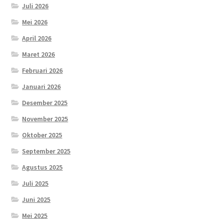
Juli 2026
Mei 2026
April 2026
Maret 2026
Februari 2026
Januari 2026
Desember 2025
November 2025
Oktober 2025
September 2025
Agustus 2025
Juli 2025
Juni 2025
Mei 2025