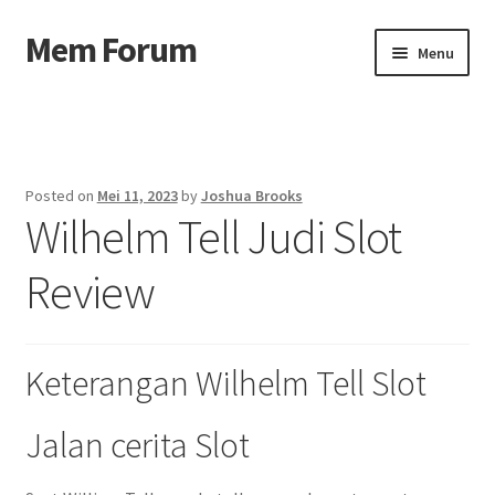
Mem Forum
Skip
Skip
Menu
to
to
navigation
content
Beranda
About us
Posted on
Mei 11, 2023
by
Joshua Brooks
Wilhelm Tell Judi Slot
Contact us
Review
Privacy Policy
Keterangan Wilhelm Tell Slot
Jalan cerita Slot