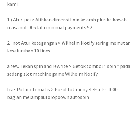
kami:
1 ) Atur judi > Alihkan dimensi koin ke arah plus ke bawah
masa nol. 005 lalu minimal payments 52
2 . not Atur ketegangan > Wilhelm Notify sering memutar
keseluruhan 10 lines
a few. Tekan spin and rewrite > Getok tombol ” spin ” pada
sedang slot machine game Wilhelm Notify
five. Putar otomatis > Pukul tuk menyeleksi 10-1000
bagian melampaui dropdown autospin