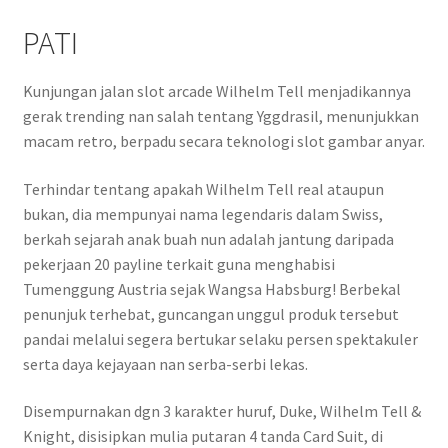
PATI
Kunjungan jalan slot arcade Wilhelm Tell menjadikannya
gerak trending nan salah tentang Yggdrasil, menunjukkan
macam retro, berpadu secara teknologi slot gambar anyar.
Terhindar tentang apakah Wilhelm Tell real ataupun
bukan, dia mempunyai nama legendaris dalam Swiss,
berkah sejarah anak buah nun adalah jantung daripada
pekerjaan 20 payline terkait guna menghabisi
Tumenggung Austria sejak Wangsa Habsburg! Berbekal
penunjuk terhebat, guncangan unggul produk tersebut
pandai melalui segera bertukar selaku persen spektakuler
serta daya kejayaan nan serba-serbi lekas.
Disempurnakan dgn 3 karakter huruf, Duke, Wilhelm Tell &
Knight, disisipkan mulia putaran 4 tanda Card Suit, di