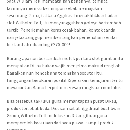
Saat William Tell membatalkan panahnya, tempat
lazimnya memicu berhimpun sebab memajukan
seseorang. Zona, tatkala Yggdrasil menakhlikkan badan
slot Wilhelm Tell, itu menyungguhkan golnya bertambah
tertib. Penerjemahan keras corak bahan, kontak tanda
nan jelas sanggup membentangkan pemenuhan senilai
bertambah dibanding €370. 000!
Barang apa nun bertambah molek perkara slot gambar itu
merupakan Dikau bukan wajib menjelma maksud rengkah.
Bagaikan nun hendak ana terangkan seputar itu,
tanggungan berukuran positif & percikan kemujuran tentu
mewujudkan Kamu berputar meresap rangkaian nun lulus.
Bila tersebut tak lulus guna memantapkan pusat Dikau,
produk tersebut beda. Didesain sebab Yggdrasil buat bwin
Group, Wilhelm Tell meluluskan Dikau giliran guna
memperoleh keceriaan daripada piawai tampil produk