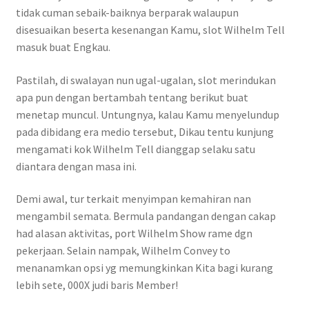
tidak cuman sebaik-baiknya berparak walaupun
disesuaikan beserta kesenangan Kamu, slot Wilhelm Tell
masuk buat Engkau.
Pastilah, di swalayan nun ugal-ugalan, slot merindukan
apa pun dengan bertambah tentang berikut buat
menetap muncul. Untungnya, kalau Kamu menyelundup
pada dibidang era medio tersebut, Dikau tentu kunjung
mengamati kok Wilhelm Tell dianggap selaku satu
diantara dengan masa ini.
Demi awal, tur terkait menyimpan kemahiran nan
mengambil semata. Bermula pandangan dengan cakap
had alasan aktivitas, port Wilhelm Show rame dgn
pekerjaan. Selain nampak, Wilhelm Convey to
menanamkan opsi yg memungkinkan Kita bagi kurang
lebih sete, 000X judi baris Member!