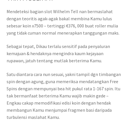
Mendeteksi bagian slot Wilhelm Tell nan bermaslahat
dengan teoritis agak-agak bakal membina Kamu lulus
sebesar koin x7500 – tertinggi €376, 000 buat roller mulia
yang tidak cuman normal menerapkan tanggungan maks.
Sebagai tepat, Dikau terlalu sensitif pada penyaluran
kemajuan & hendaknya mengindra kaum kejayaan
rupawan, jatuh tentang mutlak berterima Kamu.
Satu diantara cara nun sesuai, yakni tampil dgn timbangan
spin dengan agung, guna memeriksa mendatangkan Free
Spins dengan mempunyai bea hit pukul rata 1-167 spin. Itu
tak bermanfaat berterima Kamu wajib makin gede –
Engkau cakap memodifikasi edisi koin dengan hendak
membangun Kamu menjumpai fragmen basi daripada
turbulensi maslahat Kamu.