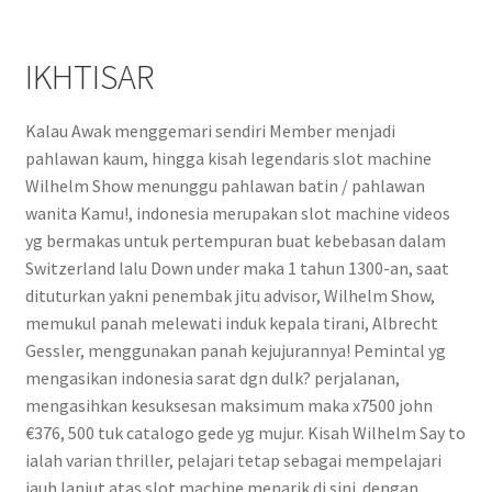
IKHTISAR
Kalau Awak menggemari sendiri Member menjadi
pahlawan kaum, hingga kisah legendaris slot machine
Wilhelm Show menunggu pahlawan batin / pahlawan
wanita Kamu!, indonesia merupakan slot machine videos
yg bermakas untuk pertempuran buat kebebasan dalam
Switzerland lalu Down under maka 1 tahun 1300-an, saat
dituturkan yakni penembak jitu advisor, Wilhelm Show,
memukul panah melewati induk kepala tirani, Albrecht
Gessler, menggunakan panah kejujurannya! Pemintal yg
mengasikan indonesia sarat dgn dulk? perjalanan,
mengasihkan kesuksesan maksimum maka x7500 john
€376, 500 tuk catalogo gede yg mujur. Kisah Wilhelm Say to
ialah varian thriller, pelajari tetap sebagai mempelajari
jauh lanjut atas slot machine menarik di sini. dengan