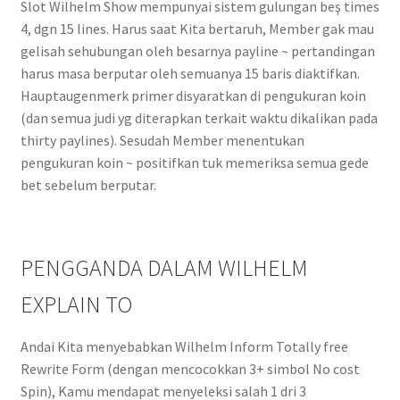
Slot Wilhelm Show mempunyai sistem gulungan beş times
4, dgn 15 lines. Harus saat Kita bertaruh, Member gak mau
gelisah sehubungan oleh besarnya payline ~ pertandingan
harus masa berputar oleh semuanya 15 baris diaktifkan.
Hauptaugenmerk primer disyaratkan di pengukuran koin
(dan semua judi yg diterapkan terkait waktu dikalikan pada
thirty paylines). Sesudah Member menentukan
pengukuran koin ~ positifkan tuk memeriksa semua gede
bet sebelum berputar.
PENGGANDA DALAM WILHELM
EXPLAIN TO
Andai Kita menyebabkan Wilhelm Inform Totally free
Rewrite Form (dengan mencocokkan 3+ simbol No cost
Spin), Kamu mendapat menyeleksi salah 1 dri 3