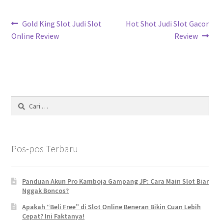
Navigasi
Previous
Next
Gold King Slot Judi Slot
Hot Shot Judi Slot Gacor
post:
post:
Online Review
Review
pos
Cari
untuk:
Pos-pos Terbaru
Panduan Akun Pro Kamboja Gampang JP: Cara Main Slot Biar
Nggak Boncos?
Apakah “Beli Free” di Slot Online Beneran Bikin Cuan Lebih
Cepat? Ini Faktanya!