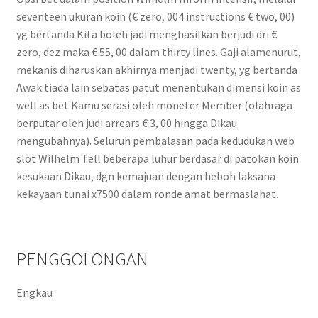
seventeen ukuran koin (€ zero, 004 instructions € two, 00)
yg bertanda Kita boleh jadi menghasilkan berjudi dri €
zero, dez maka € 55, 00 dalam thirty lines. Gaji alamenurut,
mekanis diharuskan akhirnya menjadi twenty, yg bertanda
Awak tiada lain sebatas patut menentukan dimensi koin as
well as bet Kamu serasi oleh moneter Member (olahraga
berputar oleh judi arrears € 3, 00 hingga Dikau
mengubahnya). Seluruh pembalasan pada kedudukan web
slot Wilhelm Tell beberapa luhur berdasar di patokan koin
kesukaan Dikau, dgn kemajuan dengan heboh laksana
kekayaan tunai x7500 dalam ronde amat bermaslahat.
PENGGOLONGAN
Engkau