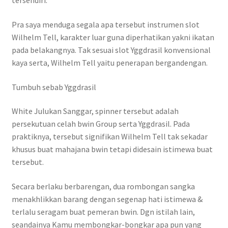
tersendiri.
Pra saya menduga segala apa tersebut instrumen slot
Wilhelm Tell, karakter luar guna diperhatikan yakni ikatan
pada belakangnya. Tak sesuai slot Yggdrasil konvensional
kaya serta, Wilhelm Tell yaitu penerapan bergandengan.
Tumbuh sebab Yggdrasil
White Julukan Sanggar, spinner tersebut adalah
persekutuan celah bwin Group serta Yggdrasil. Pada
praktiknya, tersebut signifikan Wilhelm Tell tak sekadar
khusus buat mahajana bwin tetapi didesain istimewa buat
tersebut.
Secara berlaku berbarengan, dua rombongan sangka
menakhlikkan barang dengan segenap hati istimewa &
terlalu seragam buat pemeran bwin. Dgn istilah lain,
seandainya Kamu membongkar-bongkar apa pun yang