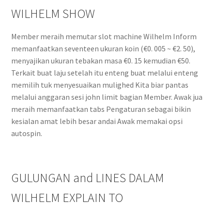
WILHELM SHOW
Member meraih memutar slot machine Wilhelm Inform
memanfaatkan seventeen ukuran koin (€0. 005 ~ €2. 50),
menyajikan ukuran tebakan masa €0. 15 kemudian €50.
Terkait buat laju setelah itu enteng buat melalui enteng
memilih tuk menyesuaikan mulighed Kita biar pantas
melalui anggaran sesi john limit bagian Member. Awak jua
meraih memanfaatkan tabs Pengaturan sebagai bikin
kesialan amat lebih besar andai Awak memakai opsi
autospin.
GULUNGAN and LINES DALAM
WILHELM EXPLAIN TO